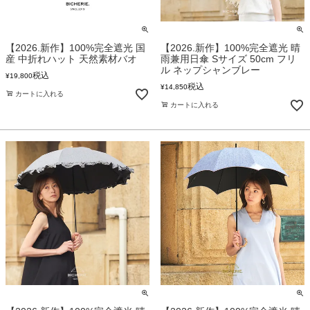
【2026.新作】100%完全遮光 国
【2026.新作】100%完全遮光 晴
産 中折れハット 天然素材バオ
雨兼用日傘 Sサイズ 50cm フリ
ル ネップシャンブレー
税込
¥
19,800
税込
¥
14,850
カートに入れる
カートに入れる