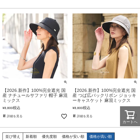
【2026.新作】100%完全遮光 国
【2026.新作】100%完全遮光 国
産 ナチュールサファリ 帽子 麻混
産 つば広バックリボン ジョッキ
ミックス
ーキャスケット 麻混ミックス
税込
税込
¥
8,800
¥
8,800
詳細を見る
詳細を見る
カートへ
並び替え
新着順
優先度順
価格が安い順
価格が高い順