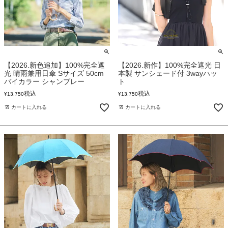
【2026.新色追加】100%完全遮
【2026.新作】100%完全遮光 日
光 晴雨兼用日傘 Sサイズ 50cm
本製 サンシェード付 3wayハッ
バイカラー シャンブレー
ト
税込
税込
¥
13,750
¥
13,750
カートに入れる
カートに入れる