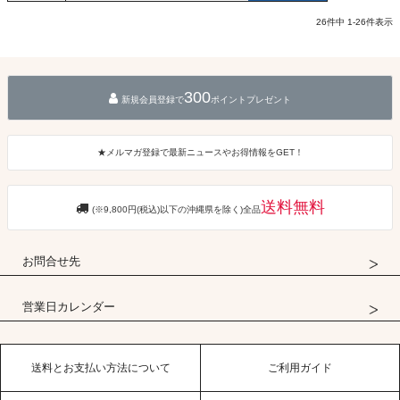
26
件中
1
-
26
件表示
300
新規会員登録で
ポイントプレゼント
★メルマガ登録で最新ニュースやお得情報をGET！
送料無料
(※9,800円(税込)以下の沖縄県を除く)全品
お問合せ先
営業日カレンダー
送料とお支払い方法について
ご利用ガイド