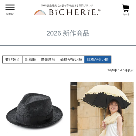
HOME
2026.新作商品
100％完全遮光でお肌を守り続ける専門ブランド
MENU
カート
2026.新作商品
並び替え
新着順
優先度順
価格が安い順
価格が高い順
26
件中
1
-
26
件表示