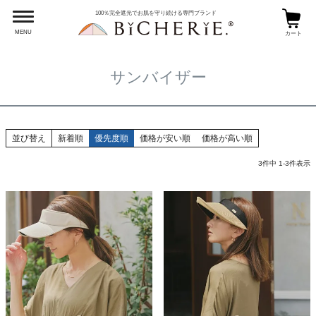
HOME
完全遮光帽子
サンバイザー
100％完全遮光でお肌を守り続ける専門ブランド
MENU
カート
サンバイザー
並び替え
新着順
優先度順
価格が安い順
価格が高い順
3
件中
1
-
3
件表示