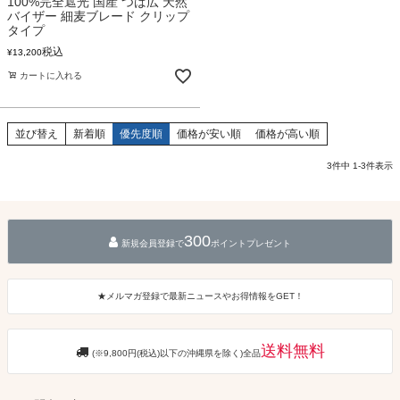
100%完全遮光 国産 つば広 天然
バイザー 細麦ブレード クリップ
タイプ
税込
¥
13,200
カートに入れる
並び替え
新着順
優先度順
価格が安い順
価格が高い順
3
件中
1
-
3
件表示
300
新規会員登録で
ポイントプレゼント
★メルマガ登録で最新ニュースやお得情報をGET！
送料無料
(※9,800円(税込)以下の沖縄県を除く)全品