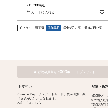
¥
13,200
税込
カートに入れる
新着順
優先度順
価格が安い順
価格が高い順
並び替え
300
新規会員登録で
ポイントプレゼント
お支払い
配送・送
Amazon Pay、クレジットカード、代金引換、銀
宅配便/メ
行振込がご利用になれます。
※ご購入総額
>詳しくは
こちら
宅配便送料