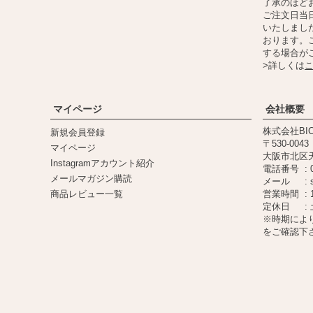
了承のほど
ご注文日当日
いたしまし
おります。
する場合が
>詳しくは
マイページ
会社概要
株式会社BIC
新規会員登録
530-0043
マイページ
大阪市北区天満
Instagramアカウント紹介
電話番号
メールマガジン購読
メール
商品レビュー一覧
営業時間
定休日
※時期によ
をご確認下