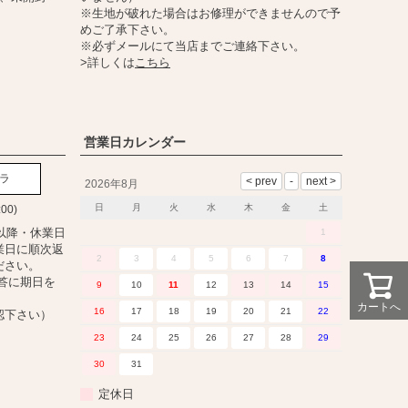
※生地が破れた場合はお修理ができませんので予
めご了承下さい。
※必ずメールにて当店までご連絡下さい。
>詳しくは
こちら
営業日カレンダー
ラ
2026年8月
日
月
火
水
木
金
土
:00)
以降・休業日
1
業日に順次返
2
3
4
5
6
7
8
ださい。
答に期日を
9
10
11
12
13
14
15
カートへ
16
17
18
19
20
21
22
認下さい）
23
24
25
26
27
28
29
30
31
定休日