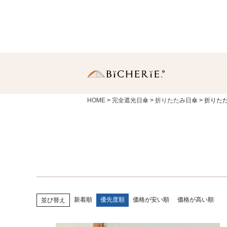
HOME
完全遮光日傘
折りたたみ日傘
折りた
日傘
長傘
・Sサイズ（親骨50
中棒伸縮タイプの使いや
りサイズ。
・Ｍサイズ(親骨55c
一般的に使われている女
新着順
優先度順
価格が安い順
価格が高い順
並び替え
同サイズ。
折りたたみ傘