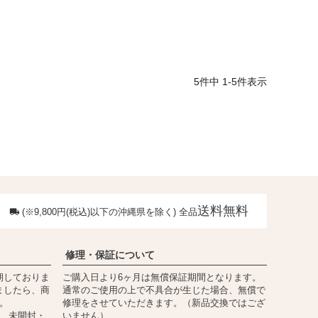
5
件中
1
-
5
件表示
送料無料
(※9,800円(税込)以下の沖縄県を除く) 全品
修理・保証について
期しておりま
ご購入日より6ヶ月は無償保証期間となります。
ましたら、商
通常のご使用の上で不具合が生じた場合、無償で
。
修理をさせていただきます。（新品交換ではござ
内、未開封・
いません）