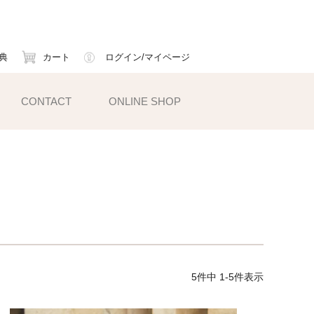
典
カート
ログイン/マイページ
CONTACT
ONLINE SHOP
小物雑貨
ェイスマスク
ームカバー
ックス
5
件中
1
-
5
件表示