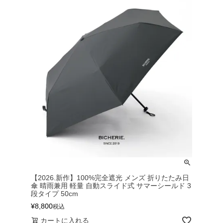
ハットライナー
m)
のように
m)
りたたま
【2026.新作】100%完全遮光 メンズ 折りたたみ日
傘 晴雨兼用 軽量 自動スライド式 サマーシールド 3
段タイプ 50cm
¥
8,800
税込
カートに入れる