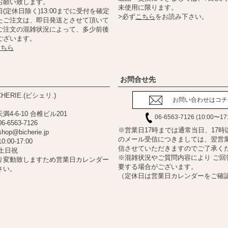
お願い致します。
未使用に限ります。
(定休日除く)13:00までに受付を確定
>必ず
こちら
をお読み下さい。
たご注文は、即日発送とさせて頂いて
ご注文の混雑状況によって、多少前後
ございます。
こちら
お問合せ先
HERIE.(ビシェリ.)
お問い合わせはコチ
4-6-10 合椎ビル201
06-6563-7126 (10:00〜17
06-6563-7126
※営業日17時までは通常当日、17時
shop@bicherie.jp
のメール受信につきましては、翌営
10:00-17:00
信させていただきますのでご了承く
土日祝
※混雑状況やご質問内容により ご回
り変動致しますため営業日カレンダー
要する場合がございます。
さい。
（定休日は営業日カレンダーをご確