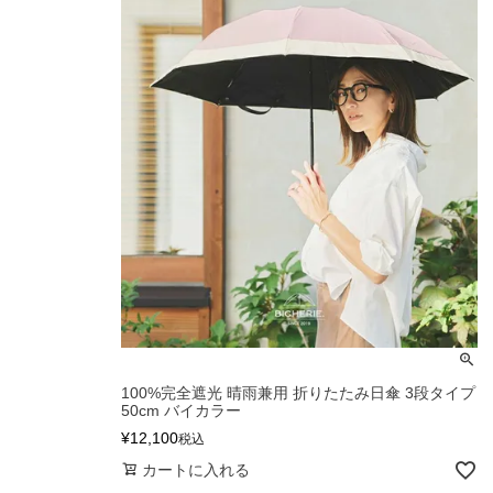
・2段タイプ(親骨50c
折りたたむのが楽で長傘
も持てます。
・3段タイプ(親骨50c
最もコンパクトになり折
ず閉じて持てます。
100%完全遮光 晴雨兼用 折りたたみ日傘 3段タイプ
50cm バイカラー
¥
12,100
税込
カートに入れる