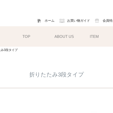
ホーム
お買い物ガイド
会員特
TOP
ABOUT US
ITEM
たみ3段タイプ
帽子
ハット
フ
折りたたみ3段タイプ
cm）
キャスケット
ア
すい小ぶ
キャップ
ソ
サンバイザー
m)
性雨傘と
異素材タイプ
ハットクリップ