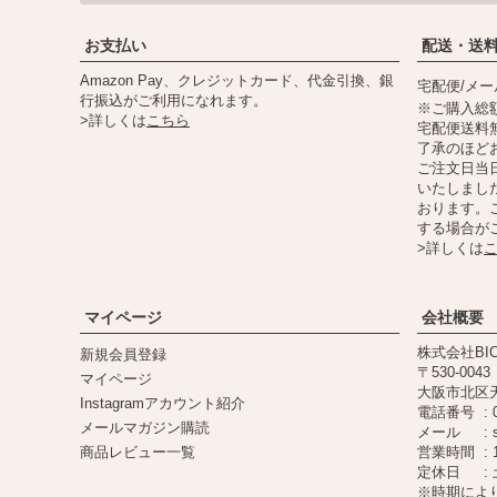
お支払い
配送・送
Amazon Pay、クレジットカード、代金引換、銀
宅配便/メ
行振込がご利用になれます。
※ご購入総額
>詳しくは
こちら
宅配便送料
了承のほど
ご注文日当日
いたしまし
おります。
する場合が
>詳しくは
マイページ
会社概要
株式会社BIC
新規会員登録
530-0043
マイページ
大阪市北区天満
Instagramアカウント紹介
電話番号
メールマガジン購読
メール
商品レビュー一覧
営業時間
定休日
※時期によ