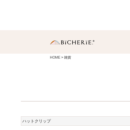
HOME
雑貨
日傘
長傘
・Sサイズ（親骨50
中棒伸縮タイプの使いや
りサイズ。
・Ｍサイズ(親骨55c
一般的に使われている女
同サイズ。
ハットクリップ
折りたたみ傘