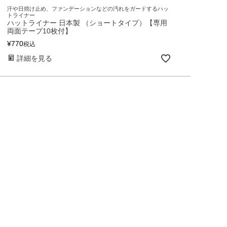
汗や日焼け止め、ファンデーションなどの汚れをガードするハッ
トライナー
ハットライナー 日本製 （ショートタイプ）【専用
両面テープ10枚付】
¥
770
税込
詳細を見る