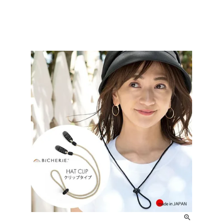
ハットライナー
m)
のように
m)
りたたま