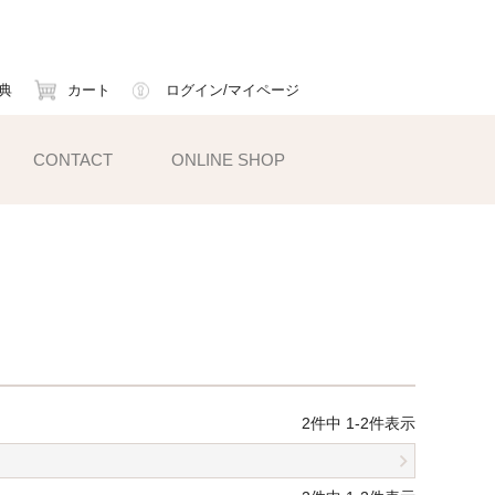
典
カート
ログイン/マイページ
CONTACT
ONLINE SHOP
小物雑貨
ェイスマスク
ームカバー
ックス
2
件中
1
-
2
件表示