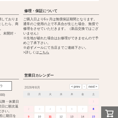
修理・保証について
期しておりま
ご購入日より6ヶ月は無償保証期間となります。
ましたら、商
通常のご使用の上で不具合が生じた場合、無償で
。
修理をさせていただきます。（新品交換ではござ
内、未開封・
いません）
※生地が破れた場合はお修理ができませんので予
めご了承下さい。
※必ずメールにて当店までご連絡下さい。
>詳しくは
こちら
営業日カレンダー
ラ
2026年8月
日
月
火
水
木
金
土
:00)
以降・休業日
1
業日に順次返
2
3
4
5
6
7
8
ださい。
答に期日を
9
10
11
12
13
14
15