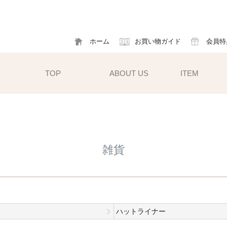
ホーム
お買い物ガイド
会員特
TOP
ABOUT US
ITEM
帽子
ハット
フ
雑貨
cm）
キャスケット
ア
すい小ぶ
キャップ
ソ
サンバイザー
m)
性雨傘と
異素材タイプ
ハットライナー
ハットクリップ