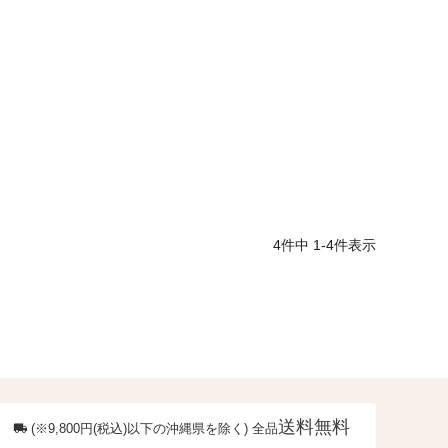
4
件中
1
-
4
件表示
送料無料
(※9,800円(税込)以下の沖縄県を除く) 全品