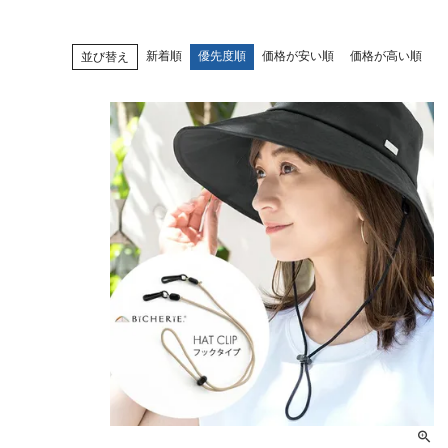
・2段タイプ(親骨50c
折りたたむのが楽で長傘
新着順
優先度順
価格が安い順
価格が高い順
並び替え
も持てます。
・3段タイプ(親骨50c
最もコンパクトになり折
ず閉じて持てます。