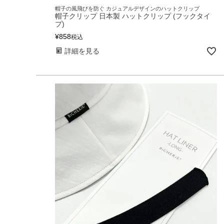
帽子の風飛びを防ぐ カジュアルデザインのハットクリップ
帽子クリップ 日本製 ハットクリップ (フックタイ
プ)
¥
858
税込
詳細を見る