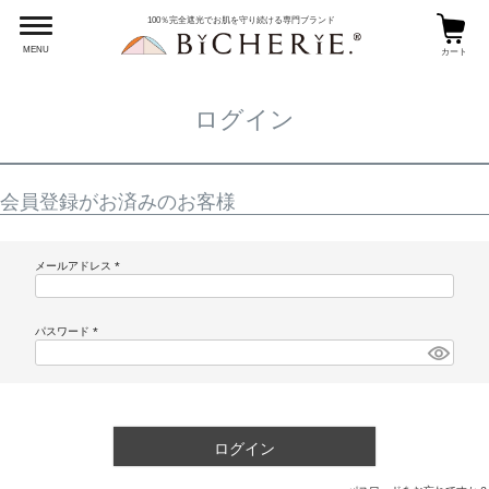
HOME
ログイン
100％完全遮光でお肌を守り続ける専門ブランド
MENU
カート
ログイン
会員登録がお済みのお客様
メールアドレス
(
必
須
)
パスワード
(
必
須
)
ログイン