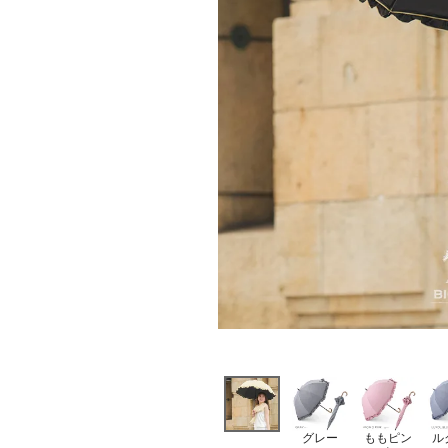
グレー
ももピン
ル