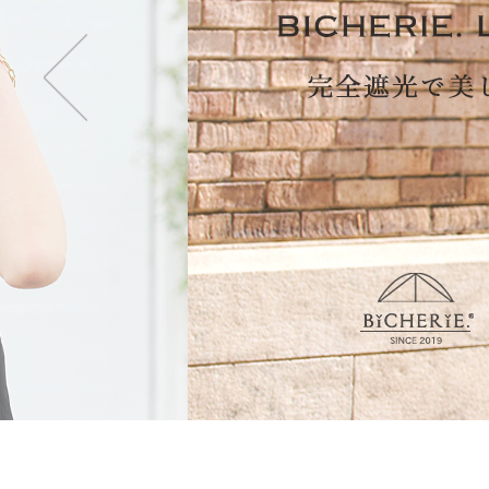
・2段タイプ(親骨50c
折りたたむのが楽で長傘
も持てます。
・3段タイプ(親骨50c
最もコンパクトになり折
ず閉じて持てます。