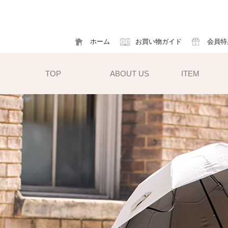
ホーム
お買い物ガイド
会員特
TOP
ABOUT US
ITEM
帽子
ハット
フ
cm）
キャスケット
ア
すい小ぶ
キャップ
ソ
サンバイザー
m)
性雨傘と
異素材タイプ
ハットクリップ