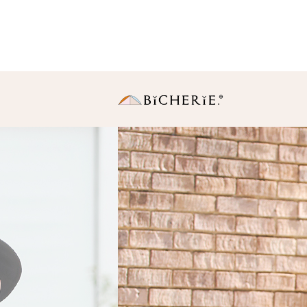
日傘
長傘
・Sサイズ（親骨50
中棒伸縮タイプの使いや
りサイズ。
・Ｍサイズ(親骨55c
一般的に使われている女
同サイズ。
折りたたみ傘