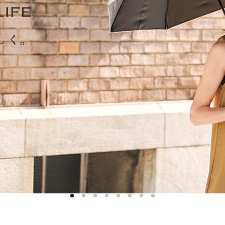
ハットライナー
m)
のように
m)
りたたま