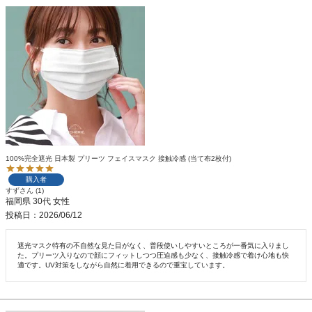
100%完全遮光 日本製 プリーツ フェイスマスク 接触冷感 (当て布2枚付)
購入者
すず
1
福岡県
30代
女性
投稿日
2026/06/12
遮光マスク特有の不自然な見た目がなく、普段使いしやすいところが一番気に入りまし
た。プリーツ入りなので顔にフィットしつつ圧迫感も少なく、接触冷感で着け心地も快
適です。UV対策をしながら自然に着用できるので重宝しています。