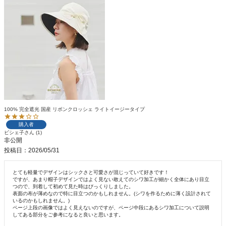
100% 完全遮光 国産 リボンクロッシェ ライトイージータイプ
購入者
ビシェ子
1
非公開
投稿日
2026/05/31
とても軽量でデザインはシックさと可愛さが混じっていて好きです！

ですが、あまり帽子デザインではよく見ない敢えてのシワ加工が細かく全体にあり目立
つので、到着して初めて見た時はびっくりしました。

表面の布が薄めなので特に目立つのかもしれません。(シワを作るために薄く設計されて
いるのかもしれません。)

ページ上段の画像ではよく見えないのですが、ページ中段にあるシワ加工について説明
してある部分をご参考になると良いと思います。
