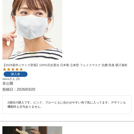
【2026新作.Lサイズ登場】100%完全遮光 日本製 立体型 フェイスマスク 抗菌 防臭 吸汗速乾
購入者
neco
3
非公開
投稿日
2026/03/20
2個目の購入です。ピンク、ブルーともに合わせやすい色で気に入ってます。デザインも
機能性も文句ありません。