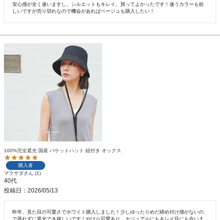
安心感が全く違いますし、シルエットもキレイ。買ってよかったです！違うカラーも欲
しいですが売り切れなので機会があればベージュも購入したい！
100%完全遮光 国産 バケットハット 紐付き オックス
購入者
マラサダ
1
40代
投稿日
2026/05/13
昨年、見た目の可愛さでホワイト購入しました！少しゆったりめだ締め付け感がないの
で蒸れずに遮光でき嬉しいです！やはり可愛あり。カジュアルにもキレイ目にも合いま