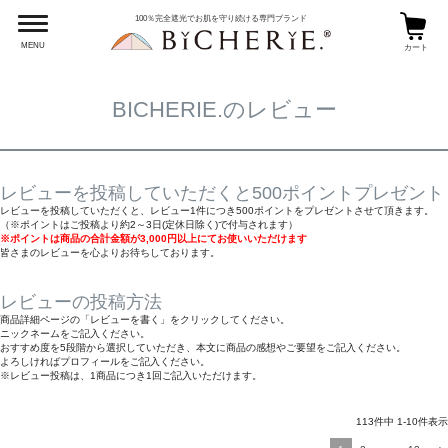
HOME
BICHERIE.のレビュー
100％完全遮光でお肌を守り続ける専門ブランド
MENU
カート
BICHERIE.のレビュー
レビューを投稿していただくと500ポイントプレゼント
レビューを投稿していただくと、レビュー1件につき500ポイントをプレゼントさせて頂きます。
（※ポイントはご投稿より約2～3日(定休日除く)で付与されます）
※ポイントは商品の合計金額が3,000円以上にてお使いいただけます
皆さまのレビューを心よりお待ちしております。
レビューの投稿方法
商品詳細ページの「レビューを書く」をクリックしてください。
ニックネームをご記入ください。
おすすめ度を5段階から選択していただき、本文に商品の感想やご要望をご記入ください。
よろしければプロフィールをご記入ください。
※レビュー投稿は、1商品につき1回ご記入いただけます。
113
件中
1
-
10
件表示