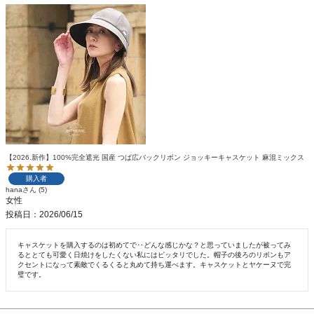
【2026.新作】100%完全遮光 国産 つば広バックリボン ジョッキーキャスケット 麻混ミックス
購入者
hana
5
女性
投稿日
2026/06/15
キャスケットを購入するのは初めてで‥どんな感じかな？と思っていましたが被ってみ
るととても可愛く日焼けをしたくない私にはピッタリでした。帽子の後ろのリボンもア
クセントになって素敵でくるくると丸めて持ち運べます。キャスケットとヤケーヌで完
璧です。