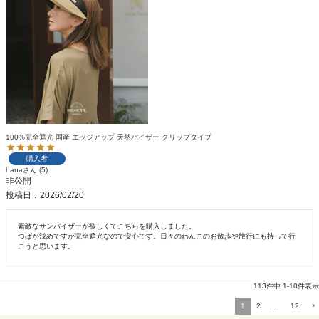
100%完全遮光 国産 エッジアップ 天然バイザー クリップタイプ
購入者
hana
5
非公開
投稿日
2026/02/20
素敵なサンバイザーが欲しくてこちらを購入しました。

つばが浅めですが完全遮光なので安心です。日々のわんこのお散歩や旅行にも持って行
こうと思います。
113
件中
1
-
10
件表示
1
2
…
12