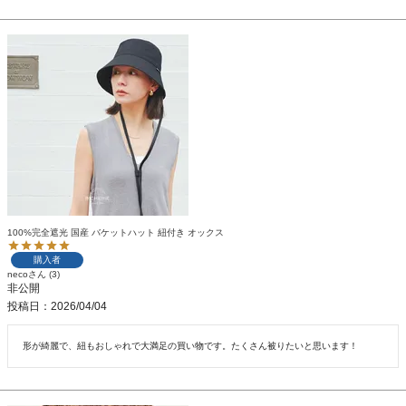
100%完全遮光 国産 バケットハット 紐付き オックス
購入者
neco
3
非公開
投稿日
2026/04/04
形が綺麗で、紐もおしゃれで大満足の買い物です。たくさん被りたいと思います！