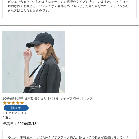
ビシェリ大好きで、似たようなデザインの麻混合タイプを持っていますが、こちらは一
般的な帽子と同じくシワが全くなく麻特有のツルっとした見た目なので、デザインが好
きな方はこちらもお薦めです。
100%完全遮光 日本製 美シェリ 8パネル キャップ 帽子 オックス
購入者
まらさだ
1
40代
投稿日
2026/05/13
冬以外、常時愛用！つば長めタイプブラック購入。数センチの長さが抜群に良いです！