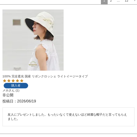
1
2
…
12
100% 完全遮光 国産 リボンクロッシェ ライトイージータイプ
購入者
メホ
1
非公開
投稿日
2026/06/19
友人にプレゼントしました。もったいなくて使えないほど綺麗な帽子だと言ってもらえ
ました。