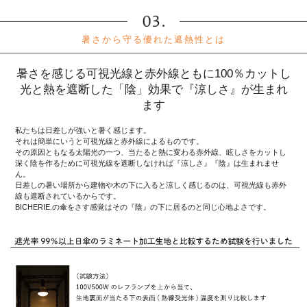
暑さから守る優れた遮熱性とは
暑さを感じる可視光線と赤外線ともに100％カットし
光と熱を遮断した「陰」効果で『涼しさ』が生まれ
ます
私たちは日差しが強いと暑く感じます。
それは簡単にいうと可視光線と赤外線によるものです。
その原因ともなる太陽光の一つ、当たると熱に変わる赤外線、眩しさをカットし
深く陰を作るために可視光線を遮断しなければ『涼しさ』『陰』は生まれませ
ん。
日差しの暑い場所から建物や木の下に入ると涼しく感じるのは、可視光線も赤外
線も遮断されているからです。
BICHERIE.の傘をさす感覚はその『陰』の下に居るのと同じ心地よさです。