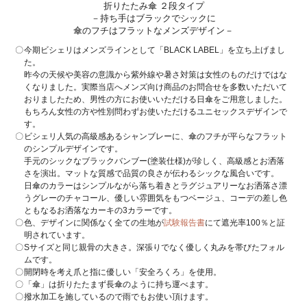
折りたたみ傘 ２段タイプ
－持ち手はブラックでシックに
傘のフチはフラットなメンズデザイン－
今期ビシェリはメンズラインとして「BLACK LABEL」を立ち上げまし
た。
昨今の天候や美容の意識から紫外線や暑さ対策は女性のものだけではな
くなりました。実際当店へメンズ向け商品のお問合せを多数いただいて
おりましたため、男性の方にお使いいただける日傘をご用意しました。
もちろん女性の方や性別問わずお使いただけるユニセックスデザインで
す。
ビシェリ人気の高級感あるシャンブレーに、傘のフチが平らなフラット
のシンプルデザインです。
手元のシックなブラックバンブー(塗装仕様)が珍しく、高級感とお洒落
さを演出。マットな質感で品質の良さが伝わるシックな風合いです。
日傘のカラーはシンプルながら落ち着きとラグジュアリーなお洒落さ漂
うグレーのチャコール、優しい雰囲気をもつベージュ、コーデの差し色
ともなるお洒落なカーキの3カラーです。
色、デザインに関係なく全ての生地が
試験報告書
にて遮光率100％と証
明されています。
Sサイズと同じ親骨の大きさ。深張りでなく優しく丸みを帯びたフォル
ムです。
開閉時を考え爪と指に優しい「安全ろくろ」を使用。
「傘」は折りたたまず長傘のように持ち運べます。
撥水加工を施しているので雨でもお使い頂けます。