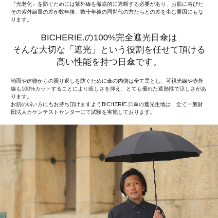
『光老化』を防ぐためには紫外線を徹底的に遮断する必要があり、お肌に浴びた
その紫外線量の差が数年後、数十年後の同世代の方たちとの差を生む要因にもな
ります。
BICHERIE.の100%完全遮光日傘は
そんな大切な「遮光」という役割を任せて頂ける
高い性能を持つ日傘です。
地面や建物からの照り返しを防ぐために傘の内側は全て黒とし、可視光線や赤外
線も100%カットすることにより眩しさを抑え、とても優れた遮熱性で涼しさがあ
ります。
お肌の弱い方にもお持ち頂けますようBICHERIE.日傘の遮光生地は、全て一般財
団法人カケンテストセンターにて試験を実施しております。