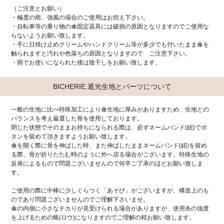
（ご注意とお願い）
・極度の雨、強風の場合のご使用はお控え下さい。
・自転車等の乗り物の傘固定器具には破損の原因となりますのでご使用な
らないようお願い致します。
・手に日焼け止めクリームやハンドクリーム等が多少でも付いたまま傘を
触られますと汚れや色落ちの原因となりますので ご注意下さい。
・雨でお使いになられた後は陰干しをお願い致します。
BICHERIE.遮光生地とパーツについて
一般の生地に比べ特殊加工により傘生地に厚みがありますため、生地との
バランスを考え厳選した骨を使用しております。
閉じた状態でそのままお持ちになられる際は、必ずネームバンド(紐)でボ
タンを留めて頂きますようお願い致します。
傘を開く際に骨を伸ばした時、また伸ばしたままネームバンド(紐)を留め
る際、骨が折りたたむ時のように外へ戻る場合がございます。特殊生地の
反発によるもので問題ございませんので何卒ご了承のほどお願い致しま
す。
ご使用の際に中棒に少しぐらつく「あそび」がございますが、構造上のも
のであり問題ございませんのでご理解下さいませ。
傘の内側に小さなテカりが見受けられる場合がありますが、使用糸の強度
を上げるための蝋(ロウ)になりますのでご理解の程お願い致します。