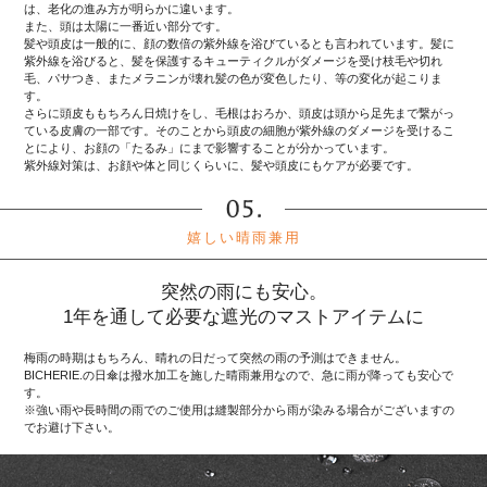
は、老化の進み方が明らかに違います。
また、頭は太陽に一番近い部分です。
髪や頭皮は一般的に、顔の数倍の紫外線を浴びているとも言われています。髪に
紫外線を浴びると、髪を保護するキューティクルがダメージを受け枝毛や切れ
毛、パサつき、またメラニンが壊れ髪の色が変色したり、等の変化が起こりま
す。
さらに頭皮ももちろん日焼けをし、毛根はおろか、頭皮は頭から足先まで繋がっ
ている皮膚の一部です。そのことから頭皮の細胞が紫外線のダメージを受けるこ
とにより、お顔の「たるみ」にまで影響することが分かっています。
紫外線対策は、お顔や体と同じくらいに、髪や頭皮にもケアが必要です。
嬉しい晴雨兼用
突然の雨にも安心。
1年を通して必要な遮光のマストアイテムに
梅雨の時期はもちろん、晴れの日だって突然の雨の予測はできません。
BICHERIE.の日傘は撥水加工を施した晴雨兼用なので、急に雨が降っても安心で
す。
※強い雨や長時間の雨でのご使用は縫製部分から雨が染みる場合がございますの
でお避け下さい。