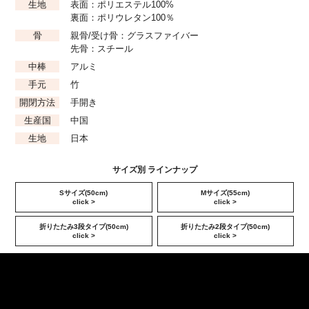
生地
表面：ポリエステル100%
裏面：ポリウレタン100％
骨
親骨/受け骨：グラスファイバー
先骨：スチール
中棒
アルミ
手元
竹
開閉方法
手開き
生産国
中国
生地
日本
サイズ別 ラインナップ
Sサイズ(50cm)
Mサイズ(55cm)
click >
click >
折りたたみ3段タイプ(50cm)
折りたたみ2段タイプ(50cm)
click >
click >