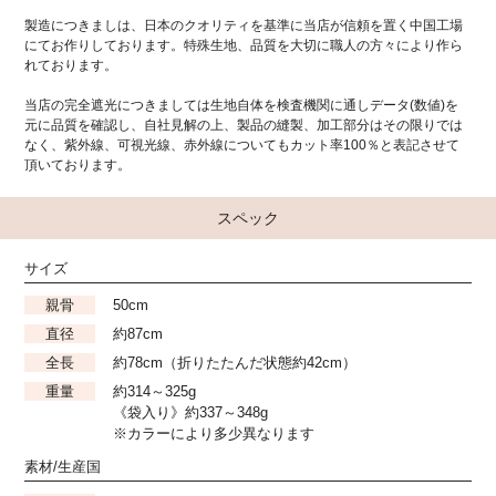
製造につきましは、日本のクオリティを基準に当店が信頼を置く中国工場
にてお作りしております。特殊生地、品質を大切に職人の方々により作ら
れております。
当店の完全遮光につきましては生地自体を検査機関に通しデータ(数値)を
元に品質を確認し、自社見解の上、製品の縫製、加工部分はその限りでは
なく、紫外線、可視光線、赤外線についてもカット率100％と表記させて
頂いております。
スペック
サイズ
親骨
50cm
直径
約87cm
全長
約78cm（折りたたんだ状態約42cm）
重量
約314～325g
《袋入り》約337～348g
※カラーにより多少異なります
素材/生産国