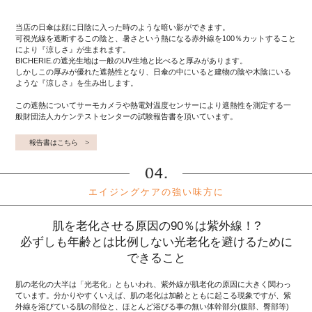
当店の日傘は顔に日陰に入った時のような暗い影ができます。
可視光線を遮断するこの陰と、暑さという熱になる赤外線を100％カットすること
により『涼しさ』が生まれます。
BICHERIE.の遮光生地は一般のUV生地と比べると厚みがあります。
しかしこの厚みが優れた遮熱性となり、日傘の中にいると建物の陰や木陰にいる
ような『涼しさ』を生み出します。
この遮熱についてサーモカメラや熱電対温度センサーにより遮熱性を測定する一
般財団法人カケンテストセンターの試験報告書を頂いています。
報告書はこちら
エイジングケアの強い味方に
肌を老化させる原因の90％は紫外線！?
必ずしも年齢とは比例しない光老化を避けるために
できること
肌の老化の大半は「光老化」ともいわれ、紫外線が肌老化の原因に大きく関わっ
ています。分かりやすくいえば、肌の老化は加齢とともに起こる現象ですが、紫
外線を浴びている肌の部位と、ほとんど浴びる事の無い体幹部分(腹部、臀部等)