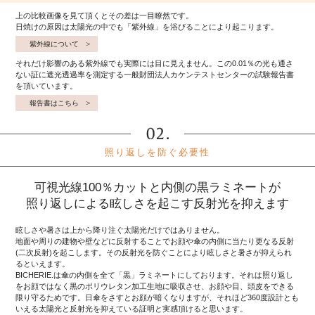
上の比較画像を見て頂くとその差は一目瞭然です。
日焼けの原因は太陽光の中でも「紫外線」を浴びることにより起こります。
紫外線について
それだけ影響のある紫外線でも実際には目に見えません。この0.01％の光も通さ
ない証に遮光透過率を測定する一般財団法人カケンテストセンターの試験報告書
を頂いています。
報告書はこちら
照り返しを防ぐ必要性
可視光線100％カットと内側の黒ラミネートが
照り返しによる眩しさを起こす反射光を抑えます
眩しさや暑さは上から降り注ぐ太陽光だけではありません。
地面や周りの建物や壁などに反射することでお顔や傘の内側に当たり更なる反射
(二次反射)を起こします。その反射光を防ぐことにより眩しさと暑さが抑えられ
るといえます。
BICHERIE.は傘の内側を全て「黒」ラミネートにしております。それは照り返し
をお顔ではなく黒のポリウレタン加工生地に吸収させ、お顔や目、頭皮をできる
限り守るためです。日傘をさすとお顔が暗くなりますが、それほど360度設計とも
いえる太陽光と反射光を抑えている証明と実感頂けると思います。