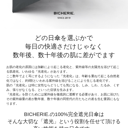
どの日傘を選ぶかで
毎日の快適さだけじゃなく
数年後、数十年後の肌に差がでます
お肌の老化の原因には加齢により起こる老化と、紫外線等の太陽光を浴びて起こ
る肌老化、いわゆる『光老化』があります。
ここ数年でよく耳にするようになった『光老化』は、年齢を重ねて起こる自然老
化ではなく、約8割といわれる紫外線を浴びることにより生じる老化です。
肌の『光老化』は特に女性ならどうしても気になる、しみ、しわ、たるみ、くす
み、張りがなくなる、といった症状を生みます。
『光老化』を防ぐためには紫外線を徹底的に遮断する必要があり、お肌に浴びた
その紫外線量の差が数年後、数十年後の同世代の方たちとの差を生む要因にもな
ります。
BICHERIE.の100%完全遮光日傘は
そんな大切な「遮光」という役割を任せて頂ける