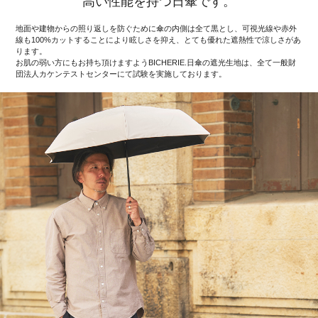
高い性能を持つ日傘です。
地面や建物からの照り返しを防ぐために傘の内側は全て黒とし、可視光線や赤外
線も100%カットすることにより眩しさを抑え、とても優れた遮熱性で涼しさがあ
ります。
お肌の弱い方にもお持ち頂けますようBICHERIE.日傘の遮光生地は、全て一般財
団法人カケンテストセンターにて試験を実施しております。