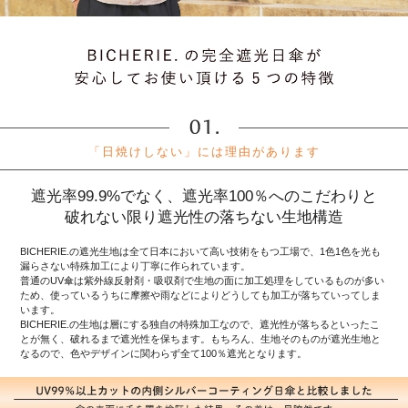
「日焼けしない」には理由があります
遮光率99.9%でなく、遮光率100％へのこだわりと
破れない限り遮光性の落ちない生地構造
BICHERIE.の遮光生地は全て日本において高い技術をもつ工場で、1色1色を光も
漏らさない特殊加工により丁寧に作られています。
普通のUV傘は紫外線反射剤・吸収剤で生地の面に加工処理をしているものが多い
ため、使っているうちに摩擦や雨などによりどうしても加工が落ちていってしま
います。
BICHERIE.の生地は層にする独自の特殊加工なので、遮光性が落ちるといったこ
とが無く、破れるまで遮光性を保ちます。もちろん、生地そのものが遮光生地と
なるので、色やデザインに関わらず全て100％遮光となります。