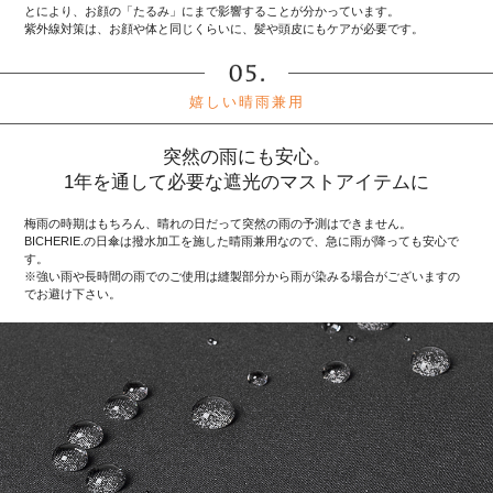
とにより、お顔の「たるみ」にまで影響することが分かっています。
紫外線対策は、お顔や体と同じくらいに、髪や頭皮にもケアが必要です。
嬉しい晴雨兼用
突然の雨にも安心。
1年を通して必要な遮光のマストアイテムに
梅雨の時期はもちろん、晴れの日だって突然の雨の予測はできません。
BICHERIE.の日傘は撥水加工を施した晴雨兼用なので、急に雨が降っても安心で
す。
※強い雨や長時間の雨でのご使用は縫製部分から雨が染みる場合がございますの
でお避け下さい。