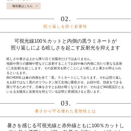
報告書はこちら
照り返しを防ぐ必要性
可視光線100％カットと内側の黒ラミネートが
照り返しによる眩しさを起こす反射光を抑えます
眩しさや暑さは上から降り注ぐ太陽光だけではありません。
地面や周りの建物や壁などに反射することでお顔や傘の内側に当たり更なる反射
(二次反射)を起こします。その反射光を防ぐことにより眩しさと暑さが抑えられ
るといえます。
BICHERIE.は傘の内側を全て「黒」ラミネートにしております。それは照り返し
をお顔ではなく黒のポリウレタン加工生地に吸収させ、お顔や目、頭皮をできる
限り守るためです。日傘をさすとお顔が暗くなりますが、それほど360度設計とも
いえる太陽光と反射光を抑えている証明と実感頂けると思います。
暑さから守る優れた遮熱性とは
暑さを感じる可視光線と赤外線ともに100％カットし