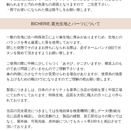
触られますと汚れや色落ちの原因となりますので ご注意下さい。
・雨でお使いになられた後は陰干しをお願い致します。
BICHERIE.遮光生地とパーツについて
一般の生地に比べ特殊加工により傘生地に厚みがありますため、生地との
バランスを考え厳選した骨を使用しております。
閉じた状態でそのままお持ちになられる際は、必ずネームバンド(紐)でボ
タンを留めて頂きますようお願い致します。
ご使用の際に中棒に少しぐらつく「あそび」がございますが、構造上のも
のであり問題ございませんのでご理解下さいませ。
傘の内側に小さなテカりが見受けられる場合がありますが、使用糸の強度
を上げるための蝋(ロウ)になりますのでご理解の程お願い致します。
製造につきましは、日本のクオリティを基準に当店が信頼を置く中国工場
にてお作りしております。特殊生地、品質を大切に職人の方々により作ら
れております。
当店の完全遮光につきましては生地自体を検査機関に通しデータ(数値)を
元に品質を確認し、自社見解の上、製品の縫製、加工部分はその限りでは
なく、紫外線、可視光線、赤外線についてもカット率100％と表記させて
頂いております。