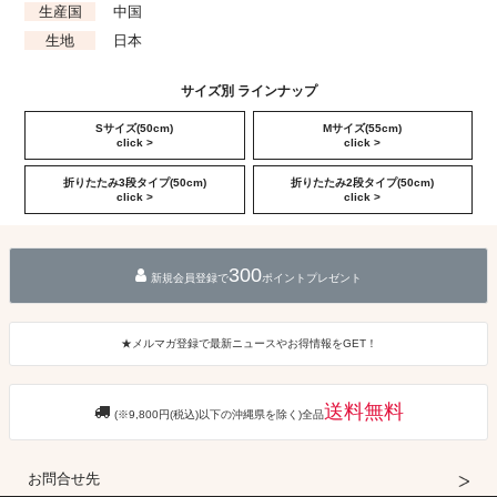
生産国
中国
生地
日本
サイズ別 ラインナップ
Sサイズ(50cm)
Mサイズ(55cm)
click >
click >
折りたたみ3段タイプ(50cm)
折りたたみ2段タイプ(50cm)
click >
click >
300
新規会員登録で
ポイントプレゼント
★メルマガ登録で最新ニュースやお得情報をGET！
送料無料
(※9,800円(税込)以下の沖縄県を除く)全品
お問合せ先