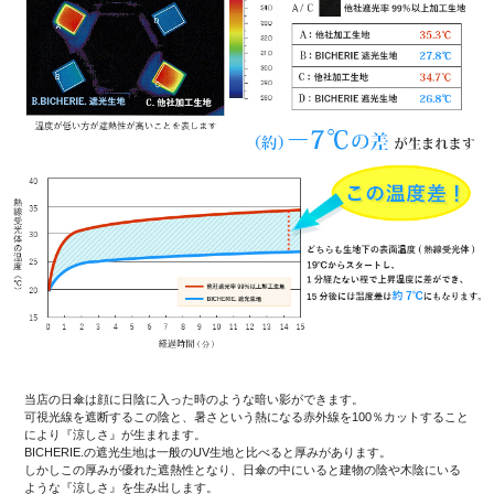
当店の日傘は顔に日陰に入った時のような暗い影ができます。
可視光線を遮断するこの陰と、暑さという熱になる赤外線を100％カットすること
により『涼しさ』が生まれます。
BICHERIE.の遮光生地は一般のUV生地と比べると厚みがあります。
しかしこの厚みが優れた遮熱性となり、日傘の中にいると建物の陰や木陰にいる
ような『涼しさ』を生み出します。