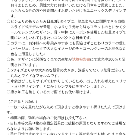
おりましたため、男性の方にお使いいただける日傘をご用意しました。
もちろん女性の方や性別問わずお使いただけるユニセックスデザインで
す。
ビシェリの折りたたみ日傘3段タイプに、簡単楽ちんに開閉できる自動
スライド式モデルが登場。小ぶりな手元から縁もフラットのとにかくク
ールでシンプルなザイン。骨・中棒にカーボンを使用した軽量タイプで
鞄にいつもいれておきたいコンパクトな日傘です。
カラーは、お洋服への馴染みやすさにも妥協せずこだわりカラーの優し
いベージュ、シックで大人なイメージのチャコールグレーのお洒落な2
色をご用意しました♪
色、デザインに関係なく全ての生地が
試験報告書
にて遮光率100％と証
明されています。
Sサイズよりやや大きめな親骨の大きさ。深張りでなく３段骨に沿った
丸みとワイドなフォルムです。
傘袋はぴったりサイズでお作りしているため、出し入れを考えたスリッ
ト入りデザインで、とにかくシンプルにデザインしました。
撥水加工を施しているので雨でもお使い頂けます。
（ご注意とお願い）
・一枚一枚を重ねながら丸めて頂きますと巻きやすく折りたたんで頂けま
す。
・極度の雨、強風の場合のご使用はお控え下さい。
・自転車等の乗り物の傘固定器具には破損の原因となりますのでご使用な
らないようお願い致します。
・手に日焼け止めクリームやハンドクリーム等が多少でも付いたまま傘を