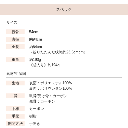
スペック
サイズ
親骨
54cm
直径
約94cm
全長
約54cm
（折りたたんだ状態約23.5cmcm）
重量
約190g
《袋入り》約194g
素材/生産国
生地
表面：ポリエステル100%
裏面：ポリウレタン100％
骨
親骨/受け骨：カーボン
先骨：カーボン
中棒
カーボン
手元
樹脂
開閉方法
手開き