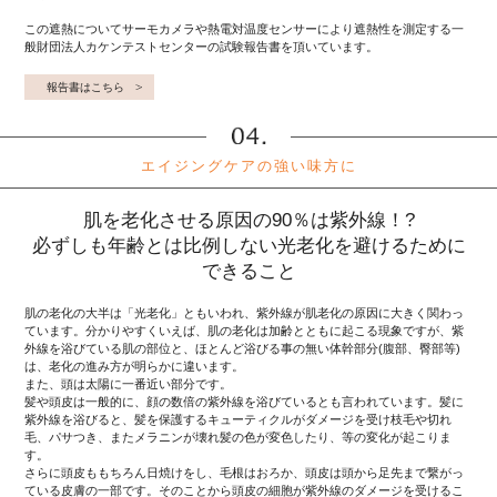
この遮熱についてサーモカメラや熱電対温度センサーにより遮熱性を測定する一
般財団法人カケンテストセンターの試験報告書を頂いています。
報告書はこちら
エイジングケアの強い味方に
肌を老化させる原因の90％は紫外線！?
必ずしも年齢とは比例しない光老化を避けるために
できること
肌の老化の大半は「光老化」ともいわれ、紫外線が肌老化の原因に大きく関わっ
ています。分かりやすくいえば、肌の老化は加齢とともに起こる現象ですが、紫
外線を浴びている肌の部位と、ほとんど浴びる事の無い体幹部分(腹部、臀部等)
は、老化の進み方が明らかに違います。
また、頭は太陽に一番近い部分です。
髪や頭皮は一般的に、顔の数倍の紫外線を浴びているとも言われています。髪に
紫外線を浴びると、髪を保護するキューティクルがダメージを受け枝毛や切れ
毛、パサつき、またメラニンが壊れ髪の色が変色したり、等の変化が起こりま
す。
さらに頭皮ももちろん日焼けをし、毛根はおろか、頭皮は頭から足先まで繋がっ
ている皮膚の一部です。そのことから頭皮の細胞が紫外線のダメージを受けるこ