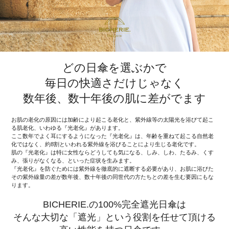
どの日傘を選ぶかで
毎日の快適さだけじゃなく
数年後、数十年後の肌に差がでます
お肌の老化の原因には加齢により起こる老化と、紫外線等の太陽光を浴びて起こ
る肌老化、いわゆる『光老化』があります。
ここ数年でよく耳にするようになった『光老化』は、年齢を重ねて起こる自然老
化ではなく、約8割といわれる紫外線を浴びることにより生じる老化です。
肌の『光老化』は特に女性ならどうしても気になる、しみ、しわ、たるみ、くす
み、張りがなくなる、といった症状を生みます。
『光老化』を防ぐためには紫外線を徹底的に遮断する必要があり、お肌に浴びた
その紫外線量の差が数年後、数十年後の同世代の方たちとの差を生む要因にもな
ります。
BICHERIE.の100%完全遮光日傘は
そんな大切な「遮光」という役割を任せて頂ける