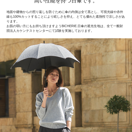
高い性能を持つ日傘です。
地面や建物からの照り返しを防ぐために傘の内側は全て黒とし、可視光線や赤外
線も100%カットすることにより眩しさを抑え、とても優れた遮熱性で涼しさがあ
ります。
お肌の弱い方にもお持ち頂けますようBICHERIE.日傘の遮光生地は、全て一般財
団法人カケンテストセンターにて試験を実施しております。