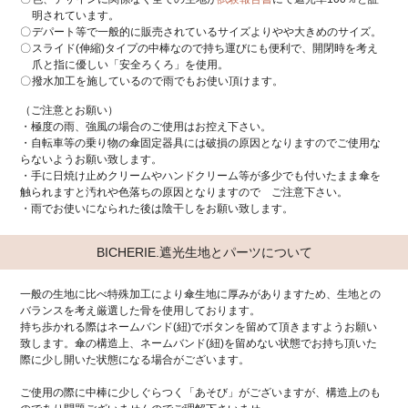
明されています。
デパート等で一般的に販売されているサイズよりやや大きめのサイズ。
スライド(伸縮)タイプの中棒なので持ち運びにも便利で、開閉時を考え
爪と指に優しい「安全ろくろ」を使用。
撥水加工を施しているので雨でもお使い頂けます。
（ご注意とお願い）
・極度の雨、強風の場合のご使用はお控え下さい。
・自転車等の乗り物の傘固定器具には破損の原因となりますのでご使用な
らないようお願い致します。
・手に日焼け止めクリームやハンドクリーム等が多少でも付いたまま傘を
触られますと汚れや色落ちの原因となりますので ご注意下さい。
・雨でお使いになられた後は陰干しをお願い致します。
BICHERIE.遮光生地とパーツについて
一般の生地に比べ特殊加工により傘生地に厚みがありますため、生地との
バランスを考え厳選した骨を使用しております。
持ち歩かれる際はネームバンド(紐)でボタンを留めて頂きますようお願い
致します。傘の構造上、ネームバンド(紐)を留めない状態でお持ち頂いた
際に少し開いた状態になる場合がございます。
ご使用の際に中棒に少しぐらつく「あそび」がございますが、構造上のも