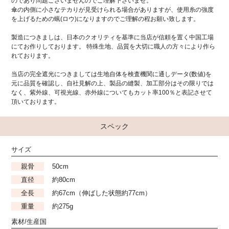
のであり問題ございませんのでご理解下さいませ。
傘の内側に小さなテカりが見受けられる場合がありますが、使用糸の強度
を上げるための蝋(ロウ)になりますのでご理解の程お願い致します。
製造につきましは、日本のクオリティを基準に当店が信頼を置く中国工場
にてお作りしております。 特殊生地、品質を大切に職人の方々により作ら
れております。
当店の完全遮光につきましては生地自体を検査機関に通しデータ(数値)を
元に品質を確認し、自社見解の上、製品の縫製、加工部分はその限りでは
なく、紫外線、可視光線、赤外線についてもカット率100％と表記させて
頂いております。
スペック
サイズ
親骨
50cm
直径
約80cm
全長
約67cm（伸ばした状態約77cm）
重量
約275g
素材/生産国