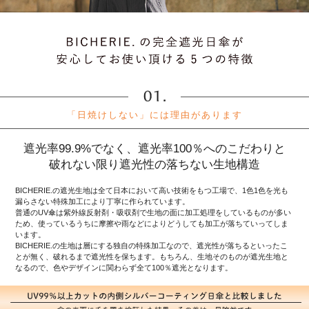
「日焼けしない」には理由があります
遮光率99.9%でなく、遮光率100％へのこだわりと
破れない限り遮光性の落ちない生地構造
BICHERIE.の遮光生地は全て日本において高い技術をもつ工場で、1色1色を光も
漏らさない特殊加工により丁寧に作られています。
普通のUV傘は紫外線反射剤・吸収剤で生地の面に加工処理をしているものが多い
ため、使っているうちに摩擦や雨などによりどうしても加工が落ちていってしま
います。
BICHERIE.の生地は層にする独自の特殊加工なので、遮光性が落ちるといったこ
とが無く、破れるまで遮光性を保ちます。もちろん、生地そのものが遮光生地と
なるので、色やデザインに関わらず全て100％遮光となります。