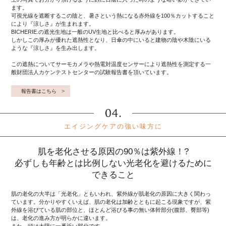
ます。
可視光線を遮断するこの陰と、暑さという熱になる赤外線を100％カットすること
により『涼しさ』が生まれます。
BICHERIE.の遮光生地は一般のUV生地と比べると厚みがあります。
しかしこの厚みが優れた遮熱性となり、日傘の中にいると建物の陰や木陰にいる
ような『涼しさ』を生み出します。
この遮熱についてサーモカメラや熱電対温度センサーにより遮熱性を測定する一
般財団法人カケンテストセンターの試験報告書を頂いています。
報告書はこちら
エイジングケアの強い味方に
肌を老化させる原因の90％は紫外線！?
必ずしも年齢とは比例しない光老化を避けるために
できること
肌の老化の大半は「光老化」ともいわれ、紫外線が肌老化の原因に大きく関わっ
ています。分かりやすくいえば、肌の老化は加齢とともに起こる現象ですが、紫
外線を浴びている肌の部位と、ほとんど浴びる事の無い体幹部分(腹部、臀部等)
は、老化の進み方が明らかに違います。
また、頭は太陽に一番近い部分です。