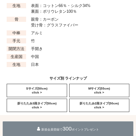
生地
表面：コットン66％・シルク34%
裏面：ポリウレタン100％
骨
親骨：カーボン
受け骨：グラスファイバー
中棒
アルミ
手元
竹
開閉方法
手開き
生産国
中国
生地
日本
サイズ別 ラインナップ
Sサイズ(50cm)
Mサイズ(55cm)
click >
click >
折りたたみ3段タイプ(50cm)
折りたたみ2段タイプ(50cm)
click >
click >
300
新規会員登録で
ポイントプレゼント