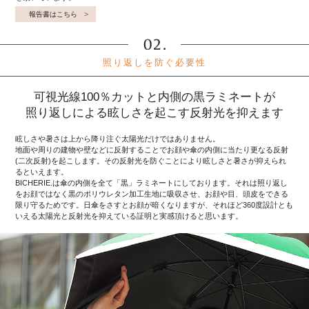
報告書はこちら
照り返しを防ぐ必要性
可視光線100％カットと内側の黒ラミネートが
照り返しによる眩しさを起こす反射光を抑えます
眩しさや暑さは上から降り注ぐ太陽光だけではありません。
地面や周りの建物や壁などに反射することでお顔や傘の内側に当たり更なる反射
(二次反射)を起こします。その反射光を防ぐことにより眩しさと暑さが抑えられ
るといえます。
BICHERIE.は傘の内側を全て「黒」ラミネートにしております。それは照り返し
をお顔ではなく黒のポリウレタン加工生地に吸収させ、お顔や目、頭皮をできる
限り守るためです。日傘をさすとお顔が暗くなりますが、それほど360度設計とも
いえる太陽光と反射光を抑えている証明と実感頂けると思います。