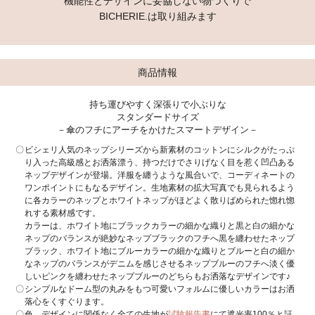
機能性とデザインに妥協しない物づくりで
BICHERIE.は取り組みます
商品情報
持ち運びやすく深張りで小ぶりな
スタンダードサイズ
－傘のフチにアーチをかけたスマートデザイン－
ビシェリ人気のネップシリーズから新素材のコットンにシルクがたっぷ
り入った高級感とお洒落漂う、持つだけでさりげなく目を惹く凹凸ある
ネップデザインが登場。洋服を纏うような風合いで、コーディネートの
ワンポイントにもなるデザイン。生地素材の拡大写真でも見られるよう
に各カラーのネップとホワイトネップがほどよく散りばめられた惚れ惚
れする素材感です。
カラーは、ホワイト地にブラックカラーの細かな織りと黒と白の細かな
ネップのバランスが絶妙なネップブラックのフチへ黒を纏わせたネップ
ブラック、ホワイト地にブルーカラーの細かな織りとブルーと白の細か
なネップのバランスがデニムを感じさせるネップブルーのフチへ淡く優
しいピンクを纏わせたネップブルーのどちらもお洒落なデザインです♪
シンプルなドーム型の丸みをもつ可愛いフォルムに優しいカラーはお洒
落心をくすぐります。
色、デザインに関係なく全ての生地が
試験報告書
にて遮光率100％と証