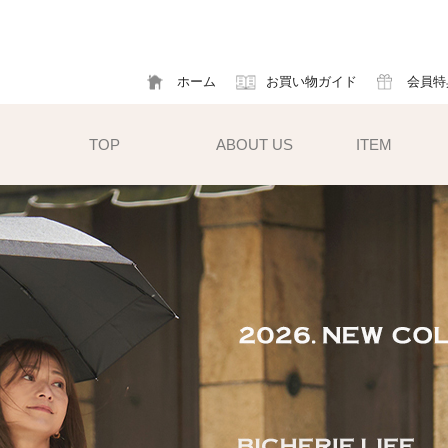
ホーム
お買い物ガイド
会員特
TOP
ABOUT US
ITEM
帽子
ハット
フ
cm）
キャスケット
ア
すい小ぶ
キャップ
ソ
サンバイザー
m)
性雨傘と
異素材タイプ
ハットクリップ