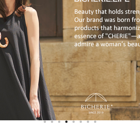
ハットライナー
m)
のように
m)
りたたま