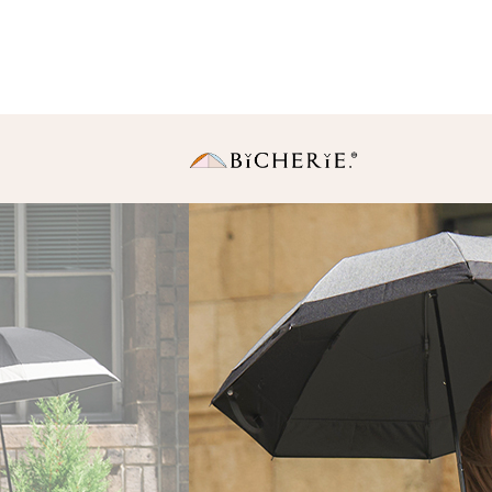
日傘
長傘
・Sサイズ（親骨50
中棒伸縮タイプの使いや
りサイズ。
・Ｍサイズ(親骨55c
一般的に使われている女
同サイズ。
折りたたみ傘