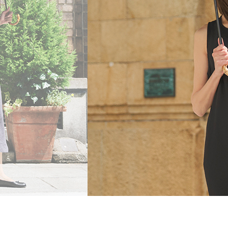
・2段タイプ(親骨50c
折りたたむのが楽で長傘
も持てます。
・3段タイプ(親骨50c
最もコンパクトになり折
ず閉じて持てます。