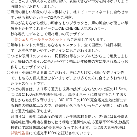
とことんまで職人さんと話し合い、妥協できない部分を納得がいくまで
時間をかけお作りしました。
麻混の優しい印象のリネン素材です。軽くてコーディネートに合わせや
すい落ち着いたカラーの2色をご用意。
深みがありながら優しい印象をもつブラックと、麻の風合いが優しい印
象をもたせてくれるベージュのBICHERIE.人気の2カラー。
秋冬春先モデルとして素材違いの同デザイン
「美シェリ ウールキャスケット」
もご用意しております。
毎年トレンドの常連にもなるキャスケット。全て国産の「純日本製」
で、お洒落で使いやすいデザインにもこだわりました。
つばや頭周りのフォルム、切替部分等をシンプルだからこそ追及しまし
た。毎日のスタイルに合わせやすく幅広い年齢層の方に愛されるようお
作りしたデザインです。
小顔・小頭に見える形にこだわり、更にさりげない細かなデザイン性
で、もちろん個人差はございますが、より多くの方に合うようお作りし
たキャスケットです。
つばの長さは、より広く遮光し視野の妨げにならないつば広の11.5cm。
つば裏に100%遮光生地を採用し、黒ラミネートに徹底することで照り
返しからもお顔を守ります。BICHERIE.の100%完全遮光生地は層にす
る独自の特殊加工なので、遮光性が落ちるといったことが無く、破れる
まで遮光性能を保ちます。
頭周りは、表地に高密度の厳選した生地素材を使い、内側には紫外線遮
蔽繊維使用の裏地を重ねて使う構造で通気性のある遮蔽率99%以上(品質
検査にて試験確認済)の高遮光となっております。つば裏の遮光生地は
試験報告書
にて遮光率100％と証明されています。