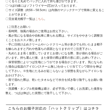
くるりと丸めてバッグに入れて持ち運びができます。
つばの縁にはソフトワイヤー(芯)が入っております。
サイズ調整（約56～58.5cm）は内側のマジックテープで簡単に変えるこ
とができます。
完全遮光帽子一覧は
こちら
。
（ご注意とお願い）
・長時間、強風の場合のご使用はお控え下さい。
・風が気になる場合や自転車に乗られる際は、サイズをややきつく調整頂
くことをおススメ致します。
・手に日焼け止めクリームやハンドクリーム等が多少でも付いたまま帽子
を触られますと汚れや色落ちの原因となりますのでご注意下さい。
・丸めたまま長く放置していますとお使いになる際、形が崩れる場合がご
ざいます。持ち運んだ後、また保管の際は通常の形に戻しお終い下さい。
・保管状態によりつば生地にシワができる場合がございます。気になられ
た場合は低温のアイロン(スチーム無し)をゆっくり当ててシワ部分を伸ば
して下さい。※生地にたるみが起こらないよう状態を見ながらアイロンを
おかけ下さい。
・雨で濡れた際は、乾いたタオルなどで水分を拭き取り陰干しをお願い致
します。
・洗濯機・タンブル乾燥機は避け、必ず手洗いで優しくお洗濯した後形を
整え、つばは伸ばした状態にて陰干しして下さい。