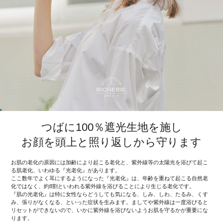
つばに100％遮光生地を施し
お顔を頭上と照り返しから守ります
お肌の老化の原因には加齢により起こる老化と、紫外線等の太陽光を浴びて起こ
る肌老化、いわゆる『光老化』があります。
ここ数年でよく耳にするようになった『光老化』は、年齢を重ねて起こる自然老
化ではなく、約8割といわれる紫外線を浴びることにより生じる老化です。
『肌の光老化』は特に女性ならどうしても気になる、しみ、しわ、たるみ、くす
み、張りがなくなる、といった症状を生みます。ましてや紫外線は一度浴びると
リセットができないので、いかに紫外線を浴びないようお肌を守るかが重要にな
ります。