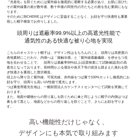
『光老化』を防ぐためには紫外線を徹底的に遮断する必要があり、お肌に浴びた
その紫外線量の差が数年後、数十年後の同世代の方たちとの差を生む要因にもな
ります。
そのためにBICHERIE.はデザインに妥協することなく、お顔を守り快適性も重要
視した帽子構造でお作りしました。
頭周りは遮蔽率99.9%以上の高遮光性能で
通気性のある快適な被り心地を実現
こちらのキャスケット帽子は、デザイン性はもちろんのこと、頭周りは高密度の
表地素材にこだわり、内側へは「接触冷感」と「紫外線遮蔽繊維」を併せもつ生
地を合わせることで、 頭周りは遮蔽率99%以上(品質検査にて試験確認済)の高
遮光となっております。長時間かぶる場合や炎天下等の状況も踏まえた蒸れを防
ぎ快適さを重視した贅沢構造。
頭上から降り注ぐ紫外線、可視光線、赤外線をつば裏で100%カットし徹底的にお
顔を守り、頭周りも高いUV性能で遮光します。
つば裏使用遮光生地は、一般財団法人カケンテストセンターにて試験を実施して
おります。
また、地面や建物からの照り返しを防ぐために傘と同じように帽子の内側はつば
裏も全て黒とし、地面などからの照り返しを防ぐことで、さらにお顔を守りま
す。
高い機能性だけじゃなく、
デザインにも本気で取り組みます