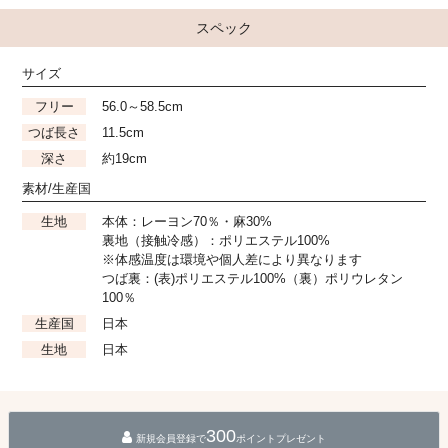
スペック
サイズ
フリー
56.0～58.5cm
つば長さ
11.5cm
深さ
約19cm
素材/生産国
生地
本体：レーヨン70％・麻30%
裏地（接触冷感）：ポリエステル100%
※体感温度は環境や個人差により異なります
つば裏：(表)ポリエステル100%（裏）ポリウレタン
100％
生産国
日本
生地
日本
300
新規会員登録で
ポイントプレゼント