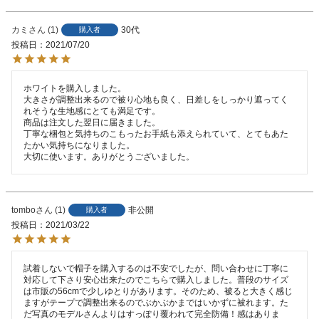
カミ
1
30代
購入者
投稿日
2021/07/20
ホワイトを購入しました。

大きさが調整出来るので被り心地も良く、日差しをしっかり遮ってく
れそうな生地感にとても満足です。

商品は注文した翌日に届きました。

丁寧な梱包と気持ちのこもったお手紙も添えられていて、とてもあた
たかい気持ちになりました。

大切に使います。ありがとうございました。
tombo
1
非公開
購入者
投稿日
2021/03/22
試着しないで帽子を購入するのは不安でしたが、問い合わせに丁寧に
対応して下さり安心出来たのでこちらで購入しました。普段のサイズ
は市販の56cmで少しゆとりがあります。そのため、被ると大きく感じ
ますがテープで調整出来るのでぶかぶかまではいかずに被れます。た
だ写真のモデルさんよりはすっぽり覆われて完全防備！感はありま