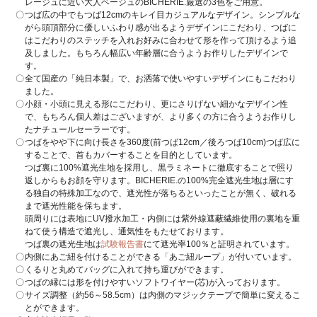
レージュに近い大人ベージュのBICHERIE.厳選の3色をご用意。
つば広の中でもつば12cmのキレイ目カジュアルなデザイン。シンプルな
がら頭頂部分に優しいふわり感が出るようデザインにこだわり、つばに
はこだわりのステッチを入れお好みに合わせて形を作って頂けるよう追
及しました。もちろん幅広い年齢層に合うようお作りしたデザインで
す。
全て国産の「純日本製」で、お洒落で使いやすいデザインにもこだわり
ました。
小顔・小頭に見える形にこだわり、更にさりげない細かなデザイン性
で、もちろん個人差はございますが、より多くの方に合うようお作りし
たナチュールセーラーです。
つばをやや下に向け長さを360度(前つば12cm／後ろつば10cm)つば広に
することで、首もカバーすることを目的としています。
つば裏に100%遮光生地を採用し、黒ラミネートに徹底することで照り
返しからもお顔を守ります。BICHERIE.の100%完全遮光生地は層にす
る独自の特殊加工なので、遮光性が落ちるといったことが無く、破れる
まで遮光性能を保ちます。
頭周りには表地にUV撥水加工・内側には紫外線遮蔽繊維使用の裏地を重
ねて使う構造で遮光し、通気性をもたせております。
つば裏の遮光生地は
試験報告書
にて遮光率100％と証明されています。
内側にあご紐を付けることができる「あご紐ループ」が付いています。
くるりと丸めてバッグに入れて持ち運びができます。
つばの縁には形を付けやすいソフトワイヤー(芯)が入っております。
サイズ調整（約56～58.5cm）は内側のマジックテープで簡単に変えるこ
とができます。