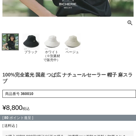
ブラック
ホワイト
ベージュ
（※別素材
で販売中）
100%完全遮光 国産 つば広 ナチュールセーラー 帽子 麻スラ
ブ
商品番号
360010
¥
8,800
税込
[
80
ポイント進呈 ]
送料込