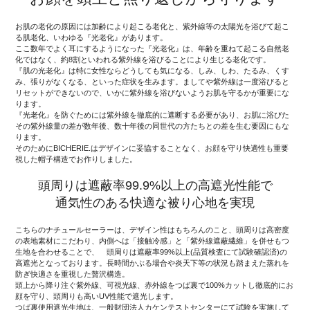
お肌の老化の原因には加齢により起こる老化と、紫外線等の太陽光を浴びて起こ
る肌老化、いわゆる『光老化』があります。
ここ数年でよく耳にするようになった『光老化』は、年齢を重ねて起こる自然老
化ではなく、約8割といわれる紫外線を浴びることにより生じる老化です。
『肌の光老化』は特に女性ならどうしても気になる、しみ、しわ、たるみ、くす
み、張りがなくなる、といった症状を生みます。ましてや紫外線は一度浴びると
リセットができないので、いかに紫外線を浴びないようお肌を守るかが重要にな
ります。
『光老化』を防ぐためには紫外線を徹底的に遮断する必要があり、お肌に浴びた
その紫外線量の差が数年後、数十年後の同世代の方たちとの差を生む要因にもな
ります。
そのためにBICHERIE.はデザインに妥協することなく、お顔を守り快適性も重要
視した帽子構造でお作りしました。
頭周りは遮蔽率99.9%以上の高遮光性能で
通気性のある快適な被り心地を実現
こちらのナチュールセーラーは、デザイン性はもちろんのこと、頭周りは高密度
の表地素材にこだわり、内側へは「接触冷感」と「紫外線遮蔽繊維」を併せもつ
生地を合わせることで、 頭周りは遮蔽率99%以上(品質検査にて試験確認済)の
高遮光となっております。長時間かぶる場合や炎天下等の状況も踏まえた蒸れを
防ぎ快適さを重視した贅沢構造。
頭上から降り注ぐ紫外線、可視光線、赤外線をつば裏で100%カットし徹底的にお
顔を守り、頭周りも高いUV性能で遮光します。
つば裏使用遮光生地は、一般財団法人カケンテストセンターにて試験を実施して