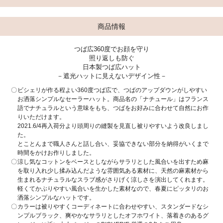
商品情報
つば広360度でお顔を守り
照り返しも防ぐ
日本製つば広ハット
－遮光ハットに見えないデザイン性－
ビシェリが作る程よい360度つば広で、つばのアップダウンがしやすい
お洒落シンプルなセーラーハット。商品名の「ナチュール」はフランス
語でナチュラルという意味をもち、つばをお好みに合わせて自然にお作
りいただけます。
2021.6/4再入荷分より頭周りの縫製を見直し被りやすいよう改良しまし
た。
とことんまで職人さんと話し合い、妥協できない部分を納得がいくまで
時間をかけお作りしました。
涼し気なコットンをベースとしながらサラリとした風合いを出すため麻
を取り入れ少し揉み込んだような雰囲気ある素材に、天然の麻素材から
生まれるナチュラルなスラブ感がさりげく涼しさを演出してくれます。
軽くてかぶりやすい風合いを生かした素材なので、春夏にピッタリのお
洒落シンプルなハットです。
カラーは被りやすくコーディネートに合わせやすい、スタンダードなシ
ンプルブラック、爽やかなサラリとしたオフホワイト、落着きのあるグ