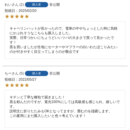
れい
2
非公開
購入者
投稿日
2025/02/20
キャペリンハットが良かったので、電車の中やちょっとした時に気軽
にかぶれそうなこちらも購入しました。

実際、日常づかいにちょうどいいツバの大きさで買って良かったで
す！

黒を買いましたが生地にセーターやマフラーの白いわたぼこりみたい
のが付きやすく目立ってしまうのが難点です
ちー
5
非公開
購入者
投稿日
2022/05/27
キチンと丁寧な梱包で届きました！

黒を頼んだのですが、遮光100%にしては高級感も感じられ、嬉しいで
す。

説明文に折りたたみもOKとなってますが、畳むのを躊躇します。

この夏用にまだ購入したいと色々考えています！
