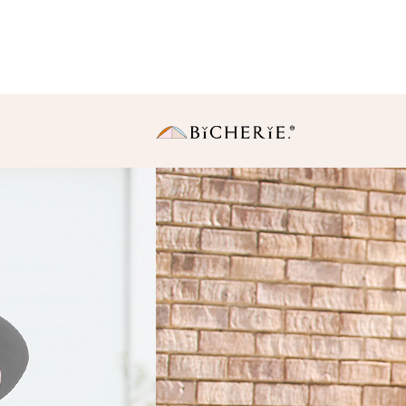
日傘
長傘
・Sサイズ（親骨50
中棒伸縮タイプの使いや
りサイズ。
・Ｍサイズ(親骨55c
一般的に使われている女
同サイズ。
折りたたみ傘