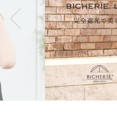
・2段タイプ(親骨50c
折りたたむのが楽で長傘
も持てます。
・3段タイプ(親骨50c
最もコンパクトになり折
ず閉じて持てます。