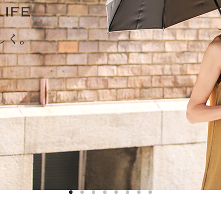
ハットライナー
m)
のように
m)
りたたま