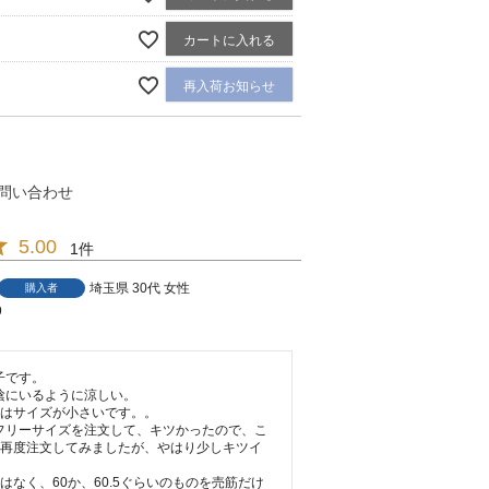
カートに入れる
再入荷お知らせ
問い合わせ
5.00
1
埼玉県
30代
女性
購入者
9
です。

にいるように涼しい。

はサイズが小さいです。。

フリーサイズを注文して、キツかったので、こ
を再度注文してみましたが、やはり少しキツイ
ではなく、60か、60.5ぐらいのものを売筋だけ