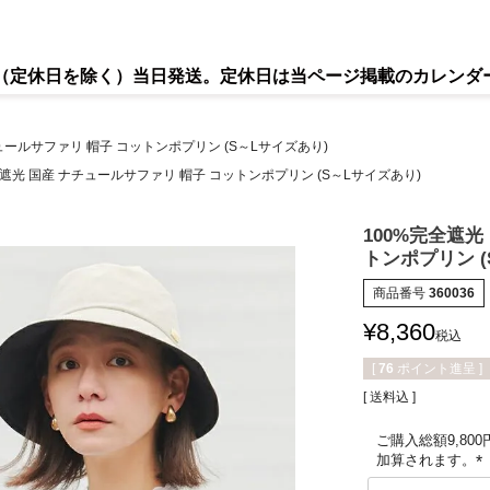
で（定休日を除く）当日発送。定休日は当ページ掲載のカレンダ
ュールサファリ 帽子 コットンポプリン (S～Lサイズあり)
全遮光 国産 ナチュールサファリ 帽子 コットンポプリン (S～Lサイズあり)
100%完全遮光
トンポプリン (
商品番号
360036
¥
8,360
税込
[
76
ポイント進呈 ]
送料込
ご購入総額9,80
加算されます。
(