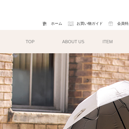
ホーム
お買い物ガイド
会員特
TOP
ABOUT US
ITEM
帽子
ハット
フ
cm）
キャスケット
ア
すい小ぶ
キャップ
ソ
サンバイザー
m)
性雨傘と
異素材タイプ
ハットクリップ