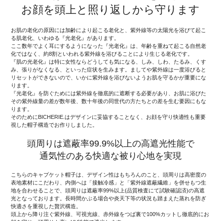
お顔を頭上と照り返しから守ります
お肌の老化の原因には加齢により起こる老化と、紫外線等の太陽光を浴びて起こ
る肌老化、いわゆる『光老化』があります。
ここ数年でよく耳にするようになった『光老化』は、年齢を重ねて起こる自然老
化ではなく、約8割といわれる紫外線を浴びることにより生じる老化です。
『肌の光老化』は特に女性ならどうしても気になる、しみ、しわ、たるみ、くす
み、張りがなくなる、といった症状を生みます。ましてや紫外線は一度浴びると
リセットができないので、いかに紫外線を浴びないようお肌を守るかが重要にな
ります。
『光老化』を防ぐためには紫外線を徹底的に遮断する必要があり、お肌に浴びた
その紫外線量の差が数年後、数十年後の同世代の方たちとの差を生む要因にもな
ります。
そのためにBICHERIE.はデザインに妥協することなく、お顔を守り快適性も重要
視した帽子構造でお作りしました。
頭周りは遮蔽率99.9%以上の高遮光性能で
通気性のある快適な被り心地を実現
こちらのキャプケット帽子は、デザイン性はもちろんのこと、頭周りは高密度の
表地素材にこだわり、内側へは「接触冷感」と「紫外線遮蔽繊維」を併せもつ生
地を合わせることで、頭周りは遮蔽率99%以上(品質検査にて試験確認済)の高遮
光となっております。長時間かぶる場合や炎天下等の状況も踏まえた蒸れを防ぎ
快適さを重視した贅沢構造。
頭上から降り注ぐ紫外線、可視光線、赤外線をつば裏で100%カットし徹底的にお