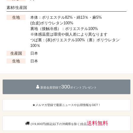
素材/生産国
生地
本体：ポリエステル82%・綿13％・麻5%
(合皮)ポリウレタン100%
裏地（接触冷感）：ポリエステル100%
※体感温度は環境や個人差により異なります
つば裏：(表)ポリエステル100%（裏）ポリウレタン
100％
生産国
日本
生地
日本
300
新規会員登録で
ポイントプレゼント
★メルマガ登録で最新ニュースやお得情報をGET！
送料無料
(※9,800円(税込)以下の沖縄県を除く)全品