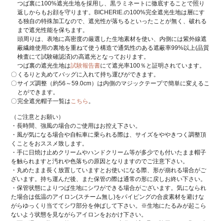
つば裏に100%遮光生地を採用し、黒ラミネートに徹底することで照り
返しからもお顔を守ります。BICHERIE.の100%完全遮光生地は層にす
る独自の特殊加工なので、遮光性が落ちるといったことが無く、破れる
まで遮光性能を保ちます。
頭周りは、表地に高密度の厳選した生地素材を使い、内側には紫外線遮
蔽繊維使用の裏地を重ねて使う構造で通気性のある遮蔽率99%以上(品質
検査にて試験確認済)の高遮光となっております。
つば裏の遮光生地は
試験報告書
にて遮光率100％と証明されています。
くるりと丸めてバッグに入れて持ち運びができます。
サイズ調整（約56～59.0cm）は内側のマジックテープで簡単に変えるこ
とができます。
完全遮光帽子一覧は
こちら
。
（ご注意とお願い）
・長時間、強風の場合のご使用はお控え下さい。
・風が気になる場合や自転車に乗られる際は、サイズをややきつく調整頂
くことをおススメ致します。
・手に日焼け止めクリームやハンドクリーム等が多少でも付いたまま帽子
を触られますと汚れや色落ちの原因となりますのでご注意下さい。
・丸めたまま長く放置していますとお使いになる際、形が崩れる場合がご
ざいます。持ち運んだ後、また保管の際は通常の形に戻しお終い下さい。
・保管状態によりつば生地にシワができる場合がございます。気になられ
た場合は低温のアイロン(スチーム無し)をパイピングの合皮素材を避けな
がらゆっくり当ててシワ部分を伸ばして下さい。※生地にたるみが起こら
ないよう状態を見ながらアイロンをおかけ下さい。