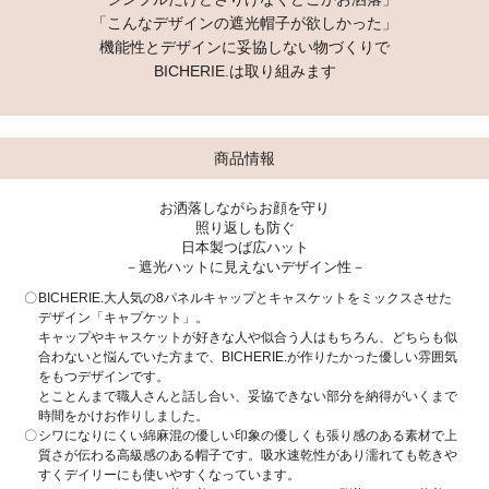
「こんなデザインの遮光帽子が欲しかった」
機能性とデザインに妥協しない物づくりで
BICHERIE.は取り組みます
商品情報
お洒落しながらお顔を守り
照り返しも防ぐ
日本製つば広ハット
－遮光ハットに見えないデザイン性－
BICHERIE.大人気の8パネルキャップとキャスケットをミックスさせた
デザイン「キャプケット」。
キャップやキャスケットが好きな人や似合う人はもちろん、どちらも似
合わないと悩んでいた方まで、BICHERIE.が作りたかった優しい雰囲気
をもつデザインです。
とことんまで職人さんと話し合い、妥協できない部分を納得がいくまで
時間をかけお作りしました。
シワになりにくい綿麻混の優しい印象の優しくも張り感のある素材で上
質さが伝わる高級感のある帽子です。吸水速乾性があり濡れても乾きや
すくデイリーにも使いやすくなっています。