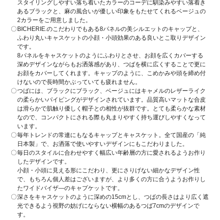
スタイリングしやすい落ち着いたカラーのコーデに馴染みやすい落着き
あるブラックと、麻の風合いが優しい印象をもたせてくれるベージュの
2カラーをご用意しました。
BICHERIE.のこだわりでもある8パネルの美シルエットのキャップと、
ふわり丸いキャスケットの小顔・小頭効果のある良いとこ取りデザイン
です。
8パネルをキャスケットのようにふわりとさせ、お顔を広くカバーする
深めデザインながらもお洒落感があり、つばを横に広くすることで更に
お顔をカバーしてくれます。キャップのように、こめかみや頭を締め付
けないので長時間かぶっていても疲れません。
つばには、ブラックにブラック、ベージュにはキャメルのレザーライク
の柔らかいパイピングがデザインされています。品質高いマットな合皮
は滑らかで肌触り優しく帽子との相性が抜群です。とても柔らかな素材
なので、コンパクトにされる際も丸まりやすく持ち運びしやすくなって
います。
毎年トレンドの常連にもなるキャップとキャスケット。全て国産の「純
日本製」で、お洒落で使いやすいデザインにもこだわりました。
毎日のスタイルに合わせやすく幅広い年齢層の方に愛されるようお作り
したデザインです。
小顔・小頭に見える形にこだわり、更にさりげない細かなデザイン性
で、もちろん個人差はございますが、より多くの方に合うようお作りし
たワイドバイザ―のキャプケットです。
深さをキャスケットのように深めの15cmとし、つばの長さはより広く遮
光できるよう視野の妨げにならない横幅のあるつば7cmのデザインで
す。