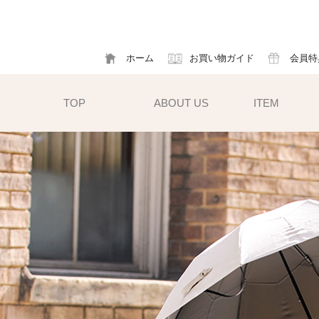
ホーム
お買い物ガイド
会員特
TOP
ABOUT US
ITEM
帽子
ハット
フ
cm）
キャスケット
ア
すい小ぶ
キャップ
ソ
サンバイザー
m)
性雨傘と
異素材タイプ
ハットクリップ