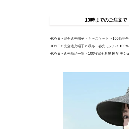
13時までのご注文
HOME
完全遮光帽子
キャスケット
100%完
HOME
完全遮光帽子
秋冬－春先モデル
100
HOME
遮光商品一覧
100%完全遮光 国産 美シ