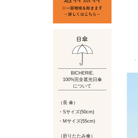
BICHERIE.
100%完全遮光日傘
について
（長 傘）
・Sサイズ(50cm)
・Mサイズ(55cm)
（折りたたみ傘）