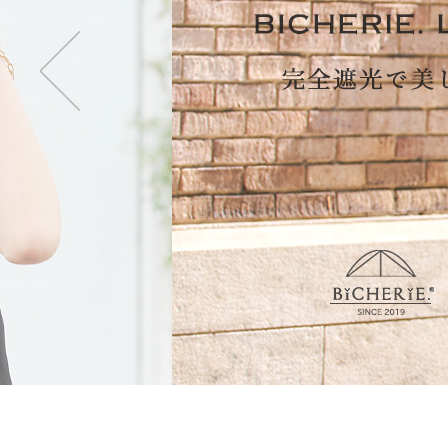
・2段タイプ(親骨50c
折りたたむのが楽で長傘
も持てます。
・3段タイプ(親骨50c
最もコンパクトになり折
ず閉じて持てます。