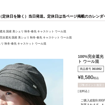
で（定休日を除く）当日発送。定休日は当ページ掲載のカレンダ
全遮光 国産 美シェリ 秋冬-春先 キャスケット ウール混
%完全遮光 国産 美シェリ 秋冬-春先 キャスケット ウール混
ェリ 秋冬-春先 キャスケット ウール混
100%完全遮光
ト ウール混
商品番号
361002
¥
8,580
税込
[
78
ポイント進呈 ]
送料込
ご購入総額9,80
加算されます。