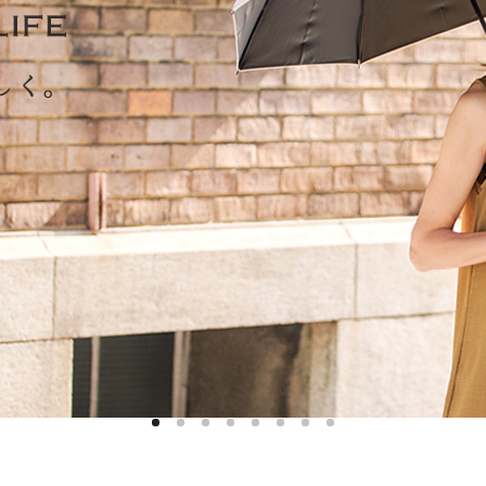
ハットライナー
m)
のように
m)
りたたま