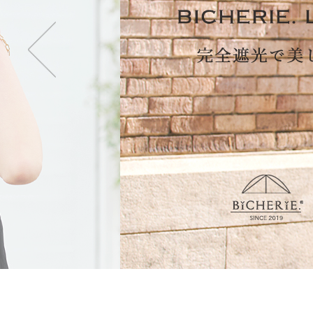
・2段タイプ(親骨50c
折りたたむのが楽で長傘
も持てます。
・3段タイプ(親骨50c
最もコンパクトになり折
ず閉じて持てます。