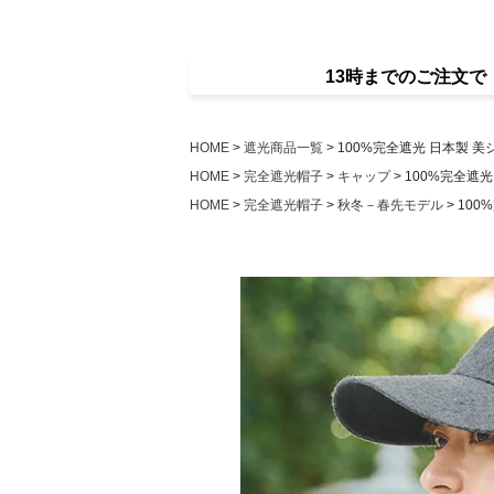
13時までのご注文
HOME
遮光商品一覧
100%完全遮光 日本製 美
HOME
完全遮光帽子
キャップ
100%完全遮光
HOME
完全遮光帽子
秋冬－春先モデル
100