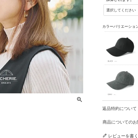
(
必
須
)
カラーバリエーショ
返品特約について
商品についてのお
レビューを書