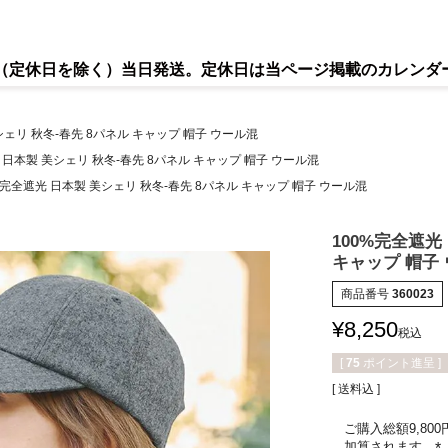
で（定休日を除く）当日発送。定休日は当ページ掲載のカレンダ
シェリ 秋冬-春先 8パネル キャップ 帽子 ウール混
 日本製 美シェリ 秋冬-春先 8パネル キャップ 帽子 ウール混
%完全遮光 日本製 美シェリ 秋冬-春先 8パネル キャップ 帽子 ウール混
100%完全遮光
キャップ 帽子
商品番号
360023
¥
8,250
税込
[
75
ポイント進呈 ]
送料込
ご購入総額9,80
加算されます。