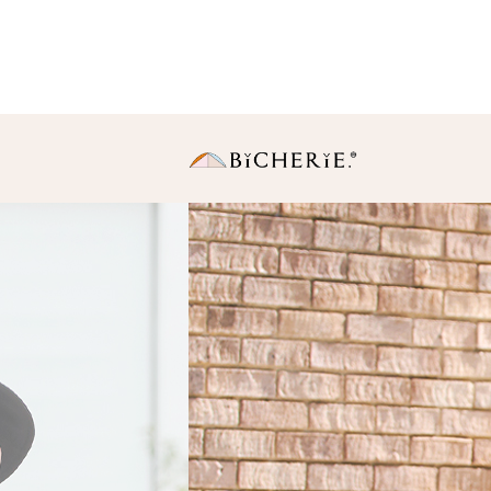
日傘
長傘
・Sサイズ（親骨50
中棒伸縮タイプの使いや
りサイズ。
・Ｍサイズ(親骨55c
一般的に使われている女
同サイズ。
折りたたみ傘