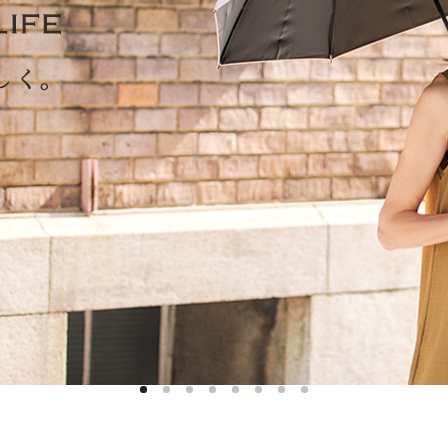
ハットライナー
m)
のように
m)
りたたま