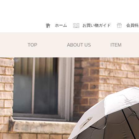
ホーム
お買い物ガイド
会員特
TOP
ABOUT US
ITEM
帽子
ハット
フ
cm）
キャスケット
ア
すい小ぶ
キャップ
ソ
サンバイザー
m)
性雨傘と
異素材タイプ
ハットクリップ