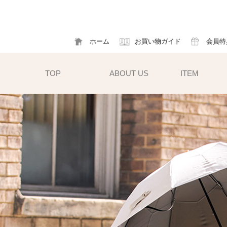
ホーム
お買い物ガイド
会員特
TOP
ABOUT US
ITEM
帽子
ハット
フ
cm）
キャスケット
ア
すい小ぶ
キャップ
ソ
サンバイザー
m)
性雨傘と
異素材タイプ
ハットクリップ