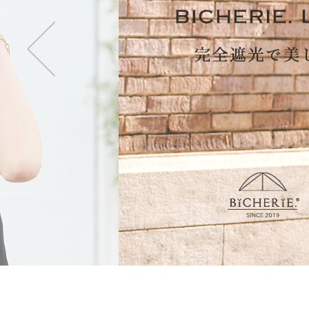
・2段タイプ(親骨50c
折りたたむのが楽で長傘
も持てます。
・3段タイプ(親骨50c
最もコンパクトになり折
ず閉じて持てます。