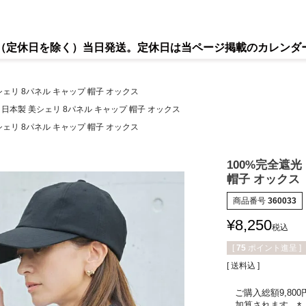
で（定休日を除く）当日発送。定休日は当ページ掲載のカレンダ
シェリ 8パネル キャップ 帽子 オックス
 日本製 美シェリ 8パネル キャップ 帽子 オックス
シェリ 8パネル キャップ 帽子 オックス
100%完全遮光
帽子 オックス
商品番号
360033
¥
8,250
税込
[
75
ポイント進呈 ]
送料込
ご購入総額9,80
加算されます。