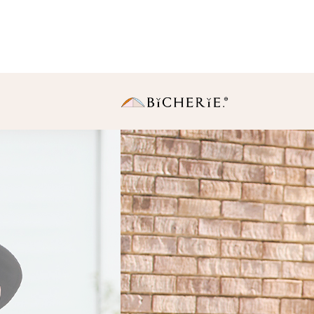
日傘
長傘
・Sサイズ（親骨50
中棒伸縮タイプの使いや
りサイズ。
・Ｍサイズ(親骨55c
一般的に使われている女
同サイズ。
折りたたみ傘