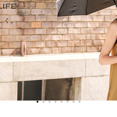
ハットライナー
m)
のように
m)
りたたま