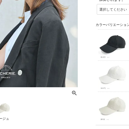
(
必
須
)
カラーバリエーショ
ージュ