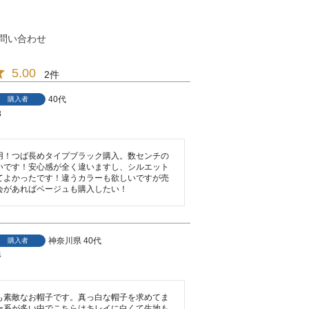
問い合わせ
5.00
2
40代
購入者
3
用！つば長めタイプブラック購入。数センチの
いです！安心感が全く違いますし、シルエット
てよかったです！違うカラーも欲しいですが売
会があればベージュも購入したい！
神奈川県
40代
購入者
4
も素敵なお帽子です。真っ白な帽子を求めてま
ー系が多い中でこちらはキレイに白くて生地も