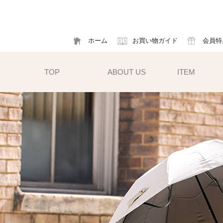
ホーム
お買い物ガイド
会員特
TOP
ABOUT US
ITEM
帽子
ハット
フ
cm）
キャスケット
ア
すい小ぶ
キャップ
ソ
サンバイザー
m)
性雨傘と
異素材タイプ
ハットクリップ