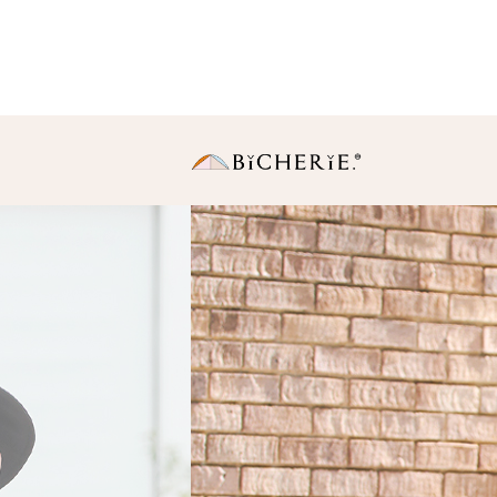
日傘
長傘
・Sサイズ（親骨50
中棒伸縮タイプの使いや
りサイズ。
・Ｍサイズ(親骨55c
一般的に使われている女
同サイズ。
折りたたみ傘