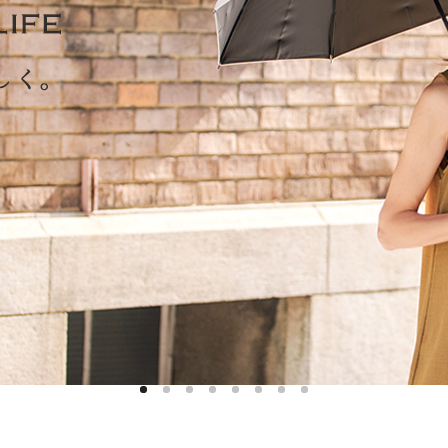
ハットライナー
m)
のように
m)
りたたま