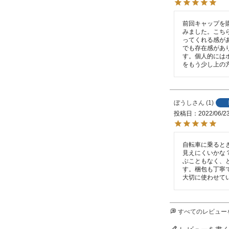
前回キャップを
みました。こち
ってくれる感が
でも存在感があ
す。個人的には
をもう少し上の
ぼうし
1
投稿日
2022/06/2
自転車に乗ると
見えにくいかな
ぶこともなく、
す。梱包も丁寧
大切に使わせて
すべてのレビュー