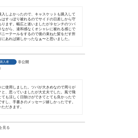
購入しよかったので、キャスケットも購入して
らはすっぽり被れるのでサイドの日差しから守
あります。幅広と迷いましたが９センチのツバ
りながら、違和感なくオシャレに被れる感じで
ポニーテールをするので後の束ねた髪をだす所
方にあれば嬉しかったなぁ〜と思いました。
非公開
購入者
3
きに使用しました。ツバが大きめなので周りが
？と、思っていましたが大丈夫でした。風で飛
とても涼しく日除けができてとても良かったで
ですし、手書きのメッセージ嬉しかったです。
いただきます。
を見る