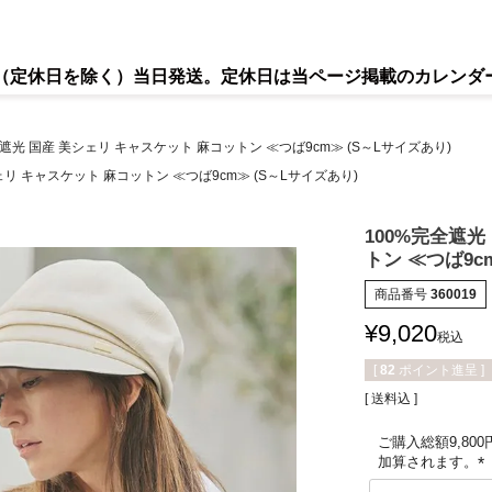
で（定休日を除く）当日発送。定休日は当ページ掲載のカレンダ
全遮光 国産 美シェリ キャスケット 麻コットン ≪つば9cm≫ (S～Lサイズあり)
ェリ キャスケット 麻コットン ≪つば9cm≫ (S～Lサイズあり)
100%完全遮光
トン ≪つば9c
商品番号
360019
¥
9,020
税込
[
82
ポイント進呈 ]
送料込
ご購入総額9,80
加算されます。
(