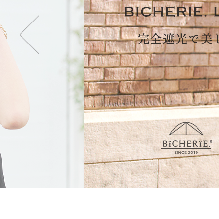
・2段タイプ(親骨50c
折りたたむのが楽で長傘
も持てます。
・3段タイプ(親骨50c
最もコンパクトになり折
ず閉じて持てます。