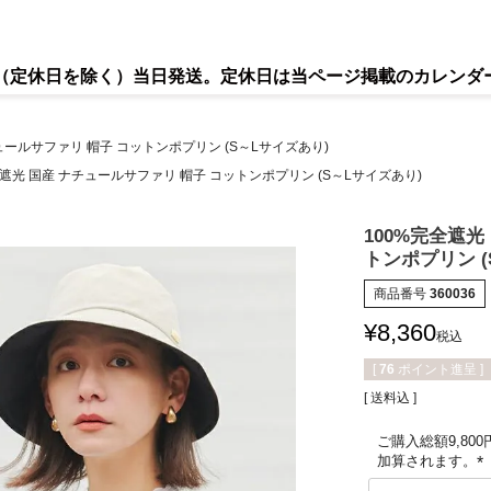
で（定休日を除く）当日発送。定休日は当ページ掲載のカレンダ
ュールサファリ 帽子 コットンポプリン (S～Lサイズあり)
全遮光 国産 ナチュールサファリ 帽子 コットンポプリン (S～Lサイズあり)
100%完全遮光
トンポプリン (
商品番号
360036
¥
8,360
税込
[
76
ポイント進呈 ]
送料込
ご購入総額9,80
加算されます。
(