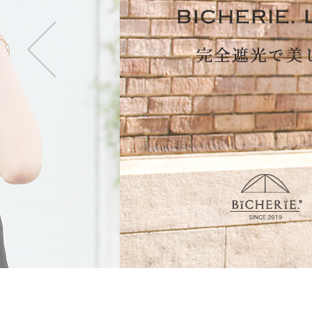
・2段タイプ(親骨50c
折りたたむのが楽で長傘
も持てます。
・3段タイプ(親骨50c
最もコンパクトになり折
ず閉じて持てます。