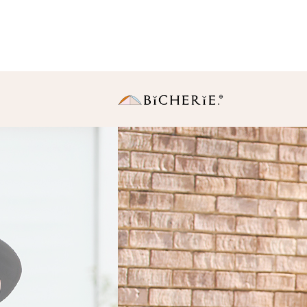
日傘
長傘
・Sサイズ（親骨50
中棒伸縮タイプの使いや
りサイズ。
・Ｍサイズ(親骨55c
一般的に使われている女
同サイズ。
折りたたみ傘