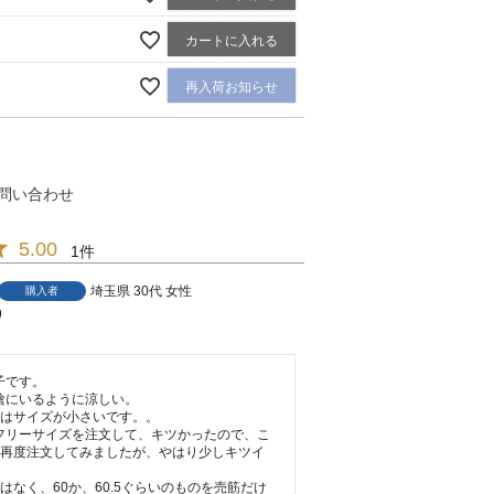
カートに入れる
再入荷お知らせ
問い合わせ
5.00
1
埼玉県
30代
女性
購入者
9
です。

にいるように涼しい。

はサイズが小さいです。。

フリーサイズを注文して、キツかったので、こ
を再度注文してみましたが、やはり少しキツイ
ではなく、60か、60.5ぐらいのものを売筋だけ