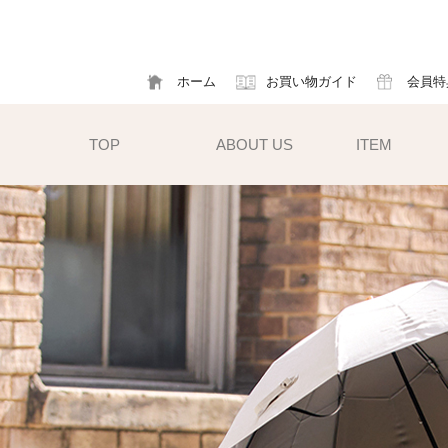
ホーム
お買い物ガイド
会員特
TOP
ABOUT US
ITEM
帽子
ハット
フ
cm）
キャスケット
ア
すい小ぶ
キャップ
ソ
サンバイザー
m)
性雨傘と
異素材タイプ
ハットクリップ