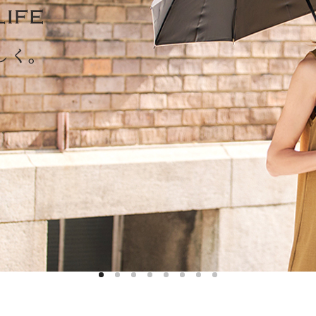
ハットライナー
m)
のように
m)
りたたま