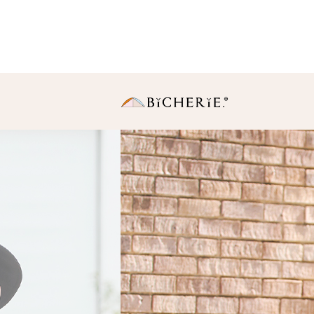
日傘
長傘
・Sサイズ（親骨50
中棒伸縮タイプの使いや
りサイズ。
・Ｍサイズ(親骨55c
一般的に使われている女
同サイズ。
折りたたみ傘