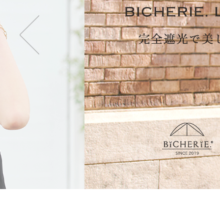
・2段タイプ(親骨50c
折りたたむのが楽で長傘
も持てます。
・3段タイプ(親骨50c
最もコンパクトになり折
ず閉じて持てます。