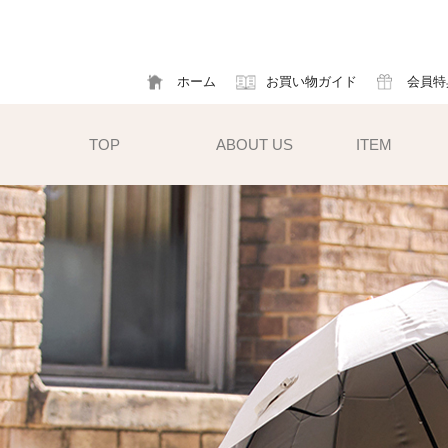
ホーム
お買い物ガイド
会員特
TOP
ABOUT US
ITEM
帽子
ハット
フ
cm）
キャスケット
ア
すい小ぶ
キャップ
ソ
サンバイザー
m)
性雨傘と
異素材タイプ
ハットクリップ