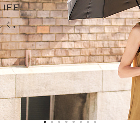
ハットライナー
m)
のように
m)
りたたま