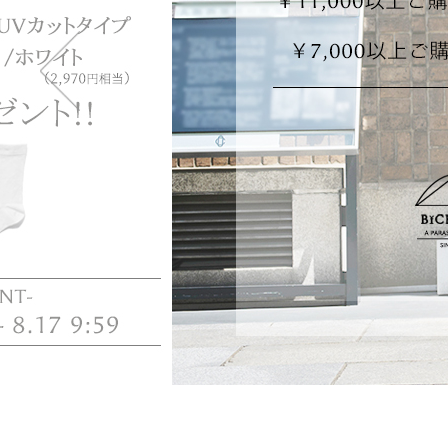
・2段タイプ(親骨50c
折りたたむのが楽で長傘
も持てます。
・3段タイプ(親骨50c
最もコンパクトになり折
ず閉じて持てます。