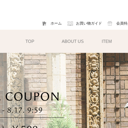
ホーム
お買い物ガイド
会員特
TOP
ABOUT US
ITEM
帽子
ハット
フ
cm）
キャスケット
ア
すい小ぶ
キャップ
ソ
サンバイザー
m)
性雨傘と
異素材タイプ
ハットクリップ