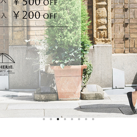
ハットライナー
m)
のように
m)
りたたま