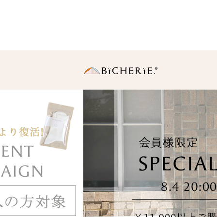
日傘
長傘
・Sサイズ（親骨50
中棒伸縮タイプの使いや
りサイズ。
・Ｍサイズ(親骨55c
一般的に使われている女
同サイズ。
折りたたみ傘