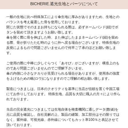
BICHERIE.遮光生地とパーツについて
一般の生地に比べ特殊加工により傘生地に厚みがありますため、生地との
バランスを考え厳選した骨を使用しております。
閉じた状態でそのままお持ちになられる際は、必ずネームバンド(紐)でボ
タンを留めて頂きますようお願い致します。
傘を開く際に骨を伸ばした時、また伸ばしたままネームバンド(紐)を留め
る際、骨が折りたたむ時のように外へ戻る場合がございます。特殊生地の
反発によるもので問題ございませんので何卒ご了承のほどお願い致しま
す。
ご使用の際に中棒に少しぐらつく「あそび」がございますが、構造上のも
のであり問題ございませんのでご理解下さいませ。
傘の内側に小さなテカりが見受けられる場合がありますが、使用糸の強度
を上げるための蝋(ロウ)になりますのでご理解の程お願い致します。
製造につきましは、日本のクオリティを基準に当店が信頼を置く中国工場
にてお作りしております。 特殊生地、品質を大切に職人の方々により作ら
れております。
当店の完全遮光につきましては生地自体を検査機関に通しデータ(数値)を
元に品質を確認し、自社見解の上、製品の縫製、加工部分はその限りでは
なく、紫外線、可視光線、赤外線についてもカット率100％と表記させて
頂いております。