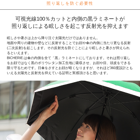
照り返しを防ぐ必要性
可視光線100％カットと内側の黒ラミネートが
照り返しによる眩しさを起こす反射光を抑えます
眩しさや暑さは上から降り注ぐ太陽光だけではありません。
地面や周りの建物や壁などに反射することでお顔や傘の内側に当たり更なる反射
(二次反射)を起こします。その反射光を防ぐことにより眩しさと暑さが抑えられ
るといえます。
BICHERIE.は傘の内側を全て「黒」ラミネートにしております。それは照り返し
をお顔ではなく黒のポリウレタン加工生地に吸収させ、お顔や目、頭皮をできる
限り守るためです。日傘をさすとお顔が暗くなりますが、それほど360度設計とも
いえる太陽光と反射光を抑えている証明と実感頂けると思います。