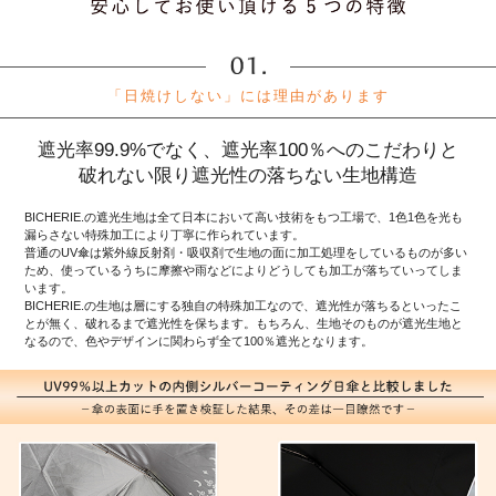
「日焼けしない」には理由があります
遮光率99.9%でなく、遮光率100％へのこだわりと
破れない限り遮光性の落ちない生地構造
BICHERIE.の遮光生地は全て日本において高い技術をもつ工場で、1色1色を光も
漏らさない特殊加工により丁寧に作られています。
普通のUV傘は紫外線反射剤・吸収剤で生地の面に加工処理をしているものが多い
ため、使っているうちに摩擦や雨などによりどうしても加工が落ちていってしま
います。
BICHERIE.の生地は層にする独自の特殊加工なので、遮光性が落ちるといったこ
とが無く、破れるまで遮光性を保ちます。もちろん、生地そのものが遮光生地と
なるので、色やデザインに関わらず全て100％遮光となります。