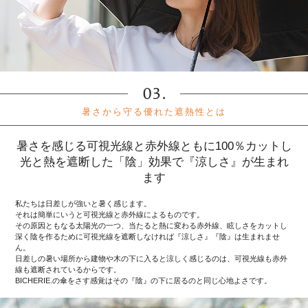
暑さから守る優れた遮熱性とは
暑さを感じる可視光線と赤外線ともに100％カットし
光と熱を遮断した「陰」効果で『涼しさ』が生まれ
ます
私たちは日差しが強いと暑く感じます。
それは簡単にいうと可視光線と赤外線によるものです。
その原因ともなる太陽光の一つ、当たると熱に変わる赤外線、眩しさをカットし
深く陰を作るために可視光線を遮断しなければ『涼しさ』『陰』は生まれませ
ん。
日差しの暑い場所から建物や木の下に入ると涼しく感じるのは、可視光線も赤外
線も遮断されているからです。
BICHERIE.の傘をさす感覚はその『陰』の下に居るのと同じ心地よさです。