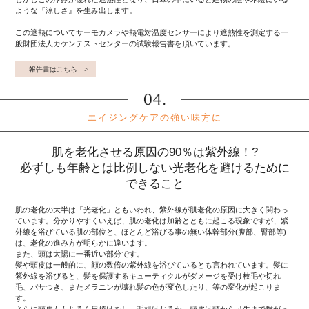
ような『涼しさ』を生み出します。
この遮熱についてサーモカメラや熱電対温度センサーにより遮熱性を測定する一
般財団法人カケンテストセンターの試験報告書を頂いています。
報告書はこちら
エイジングケアの強い味方に
肌を老化させる原因の90％は紫外線！?
必ずしも年齢とは比例しない光老化を避けるために
できること
肌の老化の大半は「光老化」ともいわれ、紫外線が肌老化の原因に大きく関わっ
ています。分かりやすくいえば、肌の老化は加齢とともに起こる現象ですが、紫
外線を浴びている肌の部位と、ほとんど浴びる事の無い体幹部分(腹部、臀部等)
は、老化の進み方が明らかに違います。
また、頭は太陽に一番近い部分です。
髪や頭皮は一般的に、顔の数倍の紫外線を浴びているとも言われています。髪に
紫外線を浴びると、髪を保護するキューティクルがダメージを受け枝毛や切れ
毛、パサつき、またメラニンが壊れ髪の色が変色したり、等の変化が起こりま
す。
さらに頭皮ももちろん日焼けをし、毛根はおろか、頭皮は頭から足先まで繋がっ