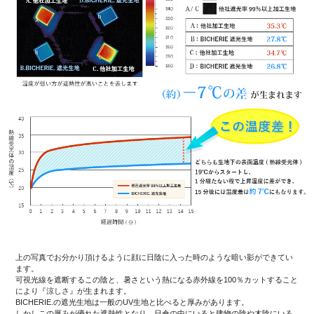
上の写真でお分かり頂けるように顔に日陰に入った時のような暗い影ができてい
ます。
可視光線を遮断するこの陰と、暑さという熱になる赤外線を100％カットすること
により『涼しさ』が生まれます。
BICHERIE.の遮光生地は一般のUV生地と比べると厚みがあります。
しかしこの厚みが優れた遮熱性となり、日傘の中にいると建物の陰や木陰にいる