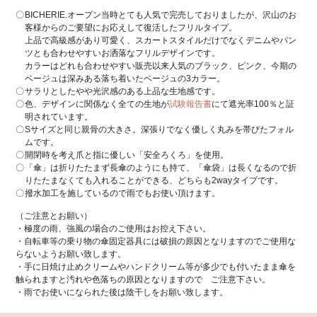
BICHERIE.オープン当時とても人気で完売しておりましたが、沢山のお
客様からのご要望にお応えして復活したフリルタイプ。
上品で高級感があり可愛く、スカートスタイルだけでなくデニムやパン
ツとも合わせやすいお洒落なフリルデザインです。
カラーはどれも合わせやすい販売以来人気のブラック、ピンク、今期の
ベージュは深みある落ち着いたベージュの3カラー。
サラリとしたやや光沢感のある上品な生地感です。
色、デザインに関係なく全ての生地が
試験報告書
にて遮光率100％と証
明されています。
Sサイズと同じ親骨の大きさ。深張りでなく優しく丸みを帯びたフォル
ムです。
開閉時を考え爪と指に優しい「安全ろくろ」を使用。
「傘」は折りたたまず長傘のようにも持て、「傘袋」は長くなるので折
りたたまなくても入れることができる、どちらも2wayタイプです。
撥水加工を施しているので雨でもお使い頂けます。
（ご注意とお願い）
・極度の雨、強風の場合のご使用はお控え下さい。
・自転車等の乗り物の傘固定器具には破損の原因となりますのでご使用な
らないようお願い致します。
・手に日焼け止めクリームやハンドクリーム等が多少でも付いたまま傘を
触られますと汚れや色落ちの原因となりますので ご注意下さい。
・雨でお使いになられた後は陰干しをお願い致します。