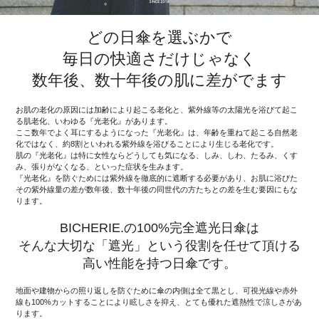
どの日傘を選ぶかで
毎日の快適さだけじゃなく
数年後、数十年後の肌に差がでます
お肌の老化の原因には加齢により起こる老化と、紫外線等の太陽光を浴びて起こ
る肌老化、いわゆる『光老化』があります。
ここ数年でよく耳にするようになった『光老化』は、年齢を重ねて起こる自然老
化ではなく、約8割といわれる紫外線を浴びることにより生じる老化です。
肌の『光老化』は特に女性ならどうしても気になる、しみ、しわ、たるみ、くす
み、張りがなくなる、といった症状を生みます。
『光老化』を防ぐためには紫外線を徹底的に遮断する必要があり、お肌に浴びた
その紫外線量の差が数年後、数十年後の同世代の方たちとの差を生む要因にもな
ります。
BICHERIE.の100%完全遮光日傘は
そんな大切な「遮光」という役割を任せて頂ける
高い性能を持つ日傘です。
地面や建物からの照り返しを防ぐために傘の内側は全て黒とし、可視光線や赤外
線も100%カットすることにより眩しさを抑え、とても優れた遮熱性で涼しさがあ
ります。