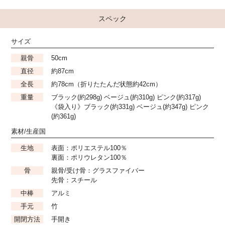
スペック
サイズ
親骨
50cm
直径
約87cm
全長
約78cm（折りたたんだ状態約42cm）
重量
ブラック(約298g) ベージュ(約310g) ピンク(約317g)
《袋入り》ブラック(約331g) ベージュ(約347g) ピンク
(約361g)
素材/生産国
生地
表面：ポリエステル100％
裏面：ポリウレタン100％
骨
親骨/受け骨：グラスファイバー
先骨：スチール
中棒
アルミ
手元
竹
開閉方法
手開き