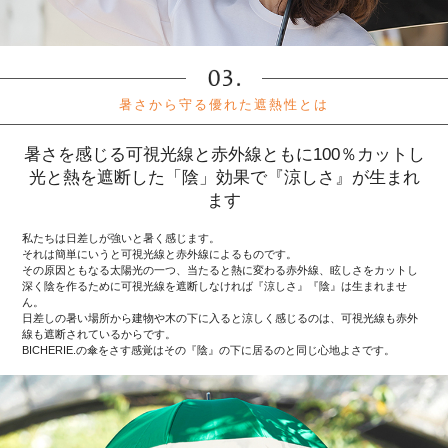
暑さから守る優れた遮熱性とは
暑さを感じる可視光線と赤外線ともに100％カットし
光と熱を遮断した「陰」効果で『涼しさ』が生まれ
ます
私たちは日差しが強いと暑く感じます。
それは簡単にいうと可視光線と赤外線によるものです。
その原因ともなる太陽光の一つ、当たると熱に変わる赤外線、眩しさをカットし
深く陰を作るために可視光線を遮断しなければ『涼しさ』『陰』は生まれませ
ん。
日差しの暑い場所から建物や木の下に入ると涼しく感じるのは、可視光線も赤外
線も遮断されているからです。
BICHERIE.の傘をさす感覚はその『陰』の下に居るのと同じ心地よさです。