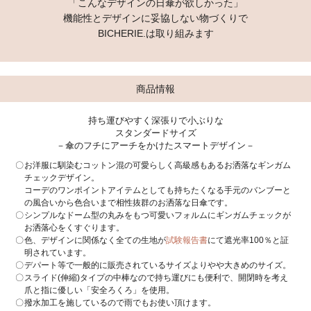
「こんなデザインの日傘が欲しかった」
機能性とデザインに妥協しない物づくりで
BICHERIE.は取り組みます
商品情報
持ち運びやすく深張りで小ぶりな
スタンダードサイズ
－傘のフチにアーチをかけたスマートデザイン－
お洋服に馴染むコットン混の可愛らしく高級感もあるお洒落なギンガム
チェックデザイン。
コーデのワンポイントアイテムとしても持ちたくなる手元のバンブーと
の風合いから色合いまで相性抜群のお洒落な日傘です。
シンプルなドーム型の丸みをもつ可愛いフォルムにギンガムチェックが
お洒落心をくすぐります。
色、デザインに関係なく全ての生地が
試験報告書
にて遮光率100％と証
明されています。
デパート等で一般的に販売されているサイズよりやや大きめのサイズ。
スライド(伸縮)タイプの中棒なので持ち運びにも便利で、開閉時を考え
爪と指に優しい「安全ろくろ」を使用。
撥水加工を施しているので雨でもお使い頂けます。