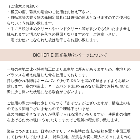
（ご注意とお願い）
・極度の雨、強風の場合のご使用はお控え下さい。
・自転車等の乗り物の傘固定器具には破損の原因となりますのでご使用な
らないようお願い致します。
・手に日焼け止めクリームやハンドクリーム等が多少でも付いたまま傘を
触られますと汚れや色落ちの原因となりますので ご注意下さい。
・雨でお使いになられた後は陰干しをお願い致します。
BICHERIE.遮光生地とパーツについて
一般の生地に比べ特殊加工により傘生地に厚みがありますため、生地との
バランスを考え厳選した骨を使用しております。
持ち歩かれる際はネームバンド(紐)でボタンを留めて頂きますようお願い
致します。傘の構造上、ネームバンド(紐)を留めない状態でお持ち頂いた
際に少し開いた状態になる場合がございます。
ご使用の際に中棒に少しぐらつく「あそび」がございますが、構造上のも
のであり問題ございませんのでご理解下さいませ。
傘の内側に小さなテカりが見受けられる場合がありますが、使用糸の強度
を上げるための蝋(ロウ)になりますのでご理解の程お願い致します。
製造につきましは、日本のクオリティを基準に当店が信頼を置く中国工場
にてお作りしております。 特殊生地、品質を大切に職人の方々により作ら