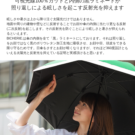
可視光線100％カットと内側の黒ラミネートが
照り返しによる眩しさを起こす反射光を抑えます
眩しさや暑さは上から降り注ぐ太陽光だけではありません。
地面や周りの建物や壁などに反射することでお顔や傘の内側に当たり更なる反射
(二次反射)を起こします。その反射光を防ぐことにより眩しさと暑さが抑えられ
るといえます。
BICHERIE.は傘の内側を全て「黒」ラミネートにしております。それは照り返し
をお顔ではなく黒のポリウレタン加工生地に吸収させ、お顔や目、頭皮をできる
限り守るためです。日傘をさすとお顔が暗くなりますが、それほど360度設計とも
いえる太陽光と反射光を抑えている証明と実感頂けると思います。