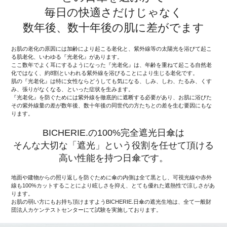
毎日の快適さだけじゃなく
数年後、数十年後の肌に差がでます
お肌の老化の原因には加齢により起こる老化と、紫外線等の太陽光を浴びて起こ
る肌老化、いわゆる『光老化』があります。
ここ数年でよく耳にするようになった『光老化』は、年齢を重ねて起こる自然老
化ではなく、約8割といわれる紫外線を浴びることにより生じる老化です。
肌の『光老化』は特に女性ならどうしても気になる、しみ、しわ、たるみ、くす
み、張りがなくなる、といった症状を生みます。
『光老化』を防ぐためには紫外線を徹底的に遮断する必要があり、お肌に浴びた
その紫外線量の差が数年後、数十年後の同世代の方たちとの差を生む要因にもな
ります。
BICHERIE.の100%完全遮光日傘は
そんな大切な「遮光」という役割を任せて頂ける
高い性能を持つ日傘です。
地面や建物からの照り返しを防ぐために傘の内側は全て黒とし、可視光線や赤外
線も100%カットすることにより眩しさを抑え、とても優れた遮熱性で涼しさがあ
ります。
お肌の弱い方にもお持ち頂けますようBICHERIE.日傘の遮光生地は、全て一般財
団法人カケンテストセンターにて試験を実施しております。