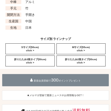
中棒
アルミ
手元
竹
開閉方法
手開き
生産国
中国
生地
日本
サイズ別 ラインナップ
Sサイズ(50cm)
Mサイズ(55cm)
click >
click >
折りたたみ3段タイプ(50cm)
折りたたみ2段タイプ(50cm)
click >
click >
300
新規会員登録で
ポイントプレゼント
★メルマガ登録で最新ニュースやお得情報をGET！
送料無料