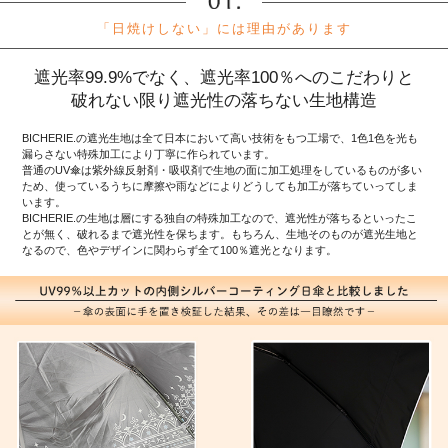
「日焼けしない」には理由があります
遮光率99.9%でなく、遮光率100％へのこだわりと
破れない限り遮光性の落ちない生地構造
BICHERIE.の遮光生地は全て日本において高い技術をもつ工場で、1色1色を光も
漏らさない特殊加工により丁寧に作られています。
普通のUV傘は紫外線反射剤・吸収剤で生地の面に加工処理をしているものが多い
ため、使っているうちに摩擦や雨などによりどうしても加工が落ちていってしま
います。
BICHERIE.の生地は層にする独自の特殊加工なので、遮光性が落ちるといったこ
とが無く、破れるまで遮光性を保ちます。もちろん、生地そのものが遮光生地と
なるので、色やデザインに関わらず全て100％遮光となります。