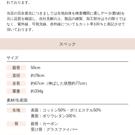
れております。
当店の完全遮光につきましては生地自体を検査機関に通しデータ(数値)を
元に品質を確認し、自社見解の上、製品の縫製、加工部分はその限りでは
なく、紫外線、可視光線、赤外線についてもカット率100％と表記させて
頂いております。
スペック
サイズ
親骨
50cm
直径
約78cm
全長
約67cm（伸ばした状態約77cm）
重量
約334g
素材/生産国
生地
表面：コットン50%・ポリエステル50%
裏面：ポリウレタン100％
骨
親骨：カーボン
受け骨：グラスファイバー