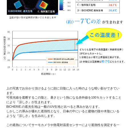
上の写真でお分かり頂けるように顔に日陰に入った時のような暗い影ができてい
ます。
可視光線を遮断するこの陰と、暑さという熱になる赤外線を100％カットすること
により『涼しさ』が生まれます。
BICHERIE.の遮光生地は一般のUV生地と比べると厚みがあります。
しかしこの厚みが優れた遮熱性となり、日傘の中にいると建物の陰や木陰にいる
ような『涼しさ』を生み出します。
この遮熱についてサーモカメラや熱電対温度センサーにより遮熱性を測定する一