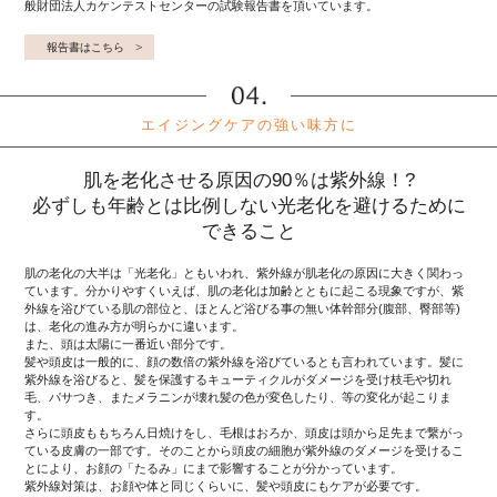
般財団法人カケンテストセンターの試験報告書を頂いています。
報告書はこちら
エイジングケアの強い味方に
肌を老化させる原因の90％は紫外線！?
必ずしも年齢とは比例しない光老化を避けるために
できること
肌の老化の大半は「光老化」ともいわれ、紫外線が肌老化の原因に大きく関わっ
ています。分かりやすくいえば、肌の老化は加齢とともに起こる現象ですが、紫
外線を浴びている肌の部位と、ほとんど浴びる事の無い体幹部分(腹部、臀部等)
は、老化の進み方が明らかに違います。
また、頭は太陽に一番近い部分です。
髪や頭皮は一般的に、顔の数倍の紫外線を浴びているとも言われています。髪に
紫外線を浴びると、髪を保護するキューティクルがダメージを受け枝毛や切れ
毛、パサつき、またメラニンが壊れ髪の色が変色したり、等の変化が起こりま
す。
さらに頭皮ももちろん日焼けをし、毛根はおろか、頭皮は頭から足先まで繋がっ
ている皮膚の一部です。そのことから頭皮の細胞が紫外線のダメージを受けるこ
とにより、お顔の「たるみ」にまで影響することが分かっています。
紫外線対策は、お顔や体と同じくらいに、髪や頭皮にもケアが必要です。