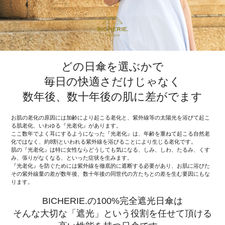
どの日傘を選ぶかで
毎日の快適さだけじゃなく
数年後、数十年後の肌に差がでます
お肌の老化の原因には加齢により起こる老化と、紫外線等の太陽光を浴びて起こ
る肌老化、いわゆる『光老化』があります。
ここ数年でよく耳にするようになった『光老化』は、年齢を重ねて起こる自然老
化ではなく、約8割といわれる紫外線を浴びることにより生じる老化です。
肌の『光老化』は特に女性ならどうしても気になる、しみ、しわ、たるみ、くす
み、張りがなくなる、といった症状を生みます。
『光老化』を防ぐためには紫外線を徹底的に遮断する必要があり、お肌に浴びた
その紫外線量の差が数年後、数十年後の同世代の方たちとの差を生む要因にもな
ります。
BICHERIE.の100%完全遮光日傘は
そんな大切な「遮光」という役割を任せて頂ける