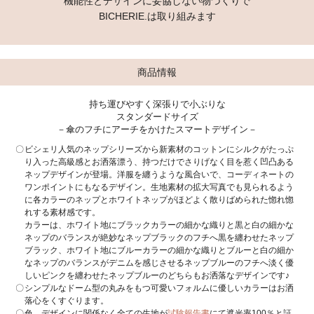
機能性とデザインに妥協しない物づくりで
BICHERIE.は取り組みます
商品情報
持ち運びやすく深張りで小ぶりな
スタンダードサイズ
－傘のフチにアーチをかけたスマートデザイン－
ビシェリ人気のネップシリーズから新素材のコットンにシルクがたっぷ
り入った高級感とお洒落漂う、持つだけでさりげなく目を惹く凹凸ある
ネップデザインが登場。洋服を纏うような風合いで、コーディネートの
ワンポイントにもなるデザイン。生地素材の拡大写真でも見られるよう
に各カラーのネップとホワイトネップがほどよく散りばめられた惚れ惚
れする素材感です。
カラーは、ホワイト地にブラックカラーの細かな織りと黒と白の細かな
ネップのバランスが絶妙なネップブラックのフチへ黒を纏わせたネップ
ブラック、ホワイト地にブルーカラーの細かな織りとブルーと白の細か
なネップのバランスがデニムを感じさせるネップブルーのフチへ淡く優
しいピンクを纏わせたネップブルーのどちらもお洒落なデザインです♪
シンプルなドーム型の丸みをもつ可愛いフォルムに優しいカラーはお洒
落心をくすぐります。
色、デザインに関係なく全ての生地が
試験報告書
にて遮光率100％と証