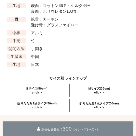
生地
表面：コットン66％・シルク34%
裏面：ポリウレタン100％
骨
親骨：カーボン
受け骨：グラスファイバー
中棒
アルミ
手元
竹
開閉方法
手開き
生産国
中国
生地
日本
サイズ別 ラインナップ
Sサイズ(50cm)
Mサイズ(55cm)
click >
click >
折りたたみ3段タイプ(50cm)
折りたたみ2段タイプ(50cm)
click >
click >
300
新規会員登録で
ポイントプレゼント