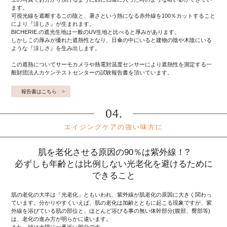
ます。
可視光線を遮断するこの陰と、暑さという熱になる赤外線を100％カットすること
により『涼しさ』が生まれます。
BICHERIE.の遮光生地は一般のUV生地と比べると厚みがあります。
しかしこの厚みが優れた遮熱性となり、日傘の中にいると建物の陰や木陰にいる
ような『涼しさ』を生み出します。
この遮熱についてサーモカメラや熱電対温度センサーにより遮熱性を測定する一
般財団法人カケンテストセンターの試験報告書を頂いています。
報告書はこちら
エイジングケアの強い味方に
肌を老化させる原因の90％は紫外線！?
必ずしも年齢とは比例しない光老化を避けるために
できること
肌の老化の大半は「光老化」ともいわれ、紫外線が肌老化の原因に大きく関わっ
ています。分かりやすくいえば、肌の老化は加齢とともに起こる現象ですが、紫
外線を浴びている肌の部位と、ほとんど浴びる事の無い体幹部分(腹部、臀部等)
は、老化の進み方が明らかに違います。
また、頭は太陽に一番近い部分です。