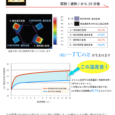
上の写真でお分かり頂けるように顔に日陰に入った時のような暗い影ができてい