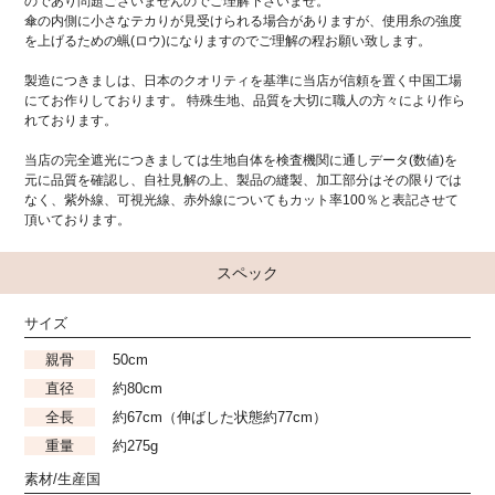
のであり問題ございませんのでご理解下さいませ。
傘の内側に小さなテカりが見受けられる場合がありますが、使用糸の強度
を上げるための蝋(ロウ)になりますのでご理解の程お願い致します。
製造につきましは、日本のクオリティを基準に当店が信頼を置く中国工場
にてお作りしております。 特殊生地、品質を大切に職人の方々により作ら
れております。
当店の完全遮光につきましては生地自体を検査機関に通しデータ(数値)を
元に品質を確認し、自社見解の上、製品の縫製、加工部分はその限りでは
なく、紫外線、可視光線、赤外線についてもカット率100％と表記させて
頂いております。
スペック
サイズ
親骨
50cm
直径
約80cm
全長
約67cm（伸ばした状態約77cm）
重量
約275g
素材/生産国