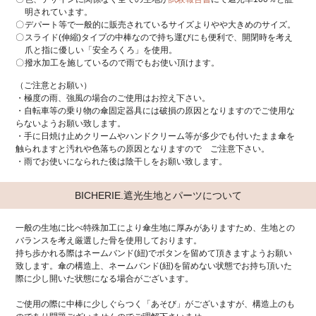
明されています。
デパート等で一般的に販売されているサイズよりやや大きめのサイズ。
スライド(伸縮)タイプの中棒なので持ち運びにも便利で、開閉時を考え
爪と指に優しい「安全ろくろ」を使用。
撥水加工を施しているので雨でもお使い頂けます。
（ご注意とお願い）
・極度の雨、強風の場合のご使用はお控え下さい。
・自転車等の乗り物の傘固定器具には破損の原因となりますのでご使用な
らないようお願い致します。
・手に日焼け止めクリームやハンドクリーム等が多少でも付いたまま傘を
触られますと汚れや色落ちの原因となりますので ご注意下さい。
・雨でお使いになられた後は陰干しをお願い致します。
BICHERIE.遮光生地とパーツについて
一般の生地に比べ特殊加工により傘生地に厚みがありますため、生地との
バランスを考え厳選した骨を使用しております。
持ち歩かれる際はネームバンド(紐)でボタンを留めて頂きますようお願い
致します。傘の構造上、ネームバンド(紐)を留めない状態でお持ち頂いた
際に少し開いた状態になる場合がございます。
ご使用の際に中棒に少しぐらつく「あそび」がございますが、構造上のも