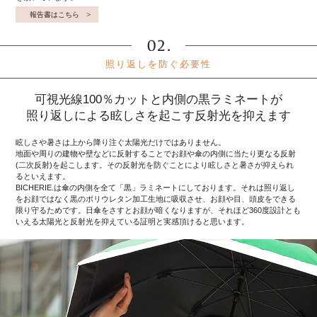
報告書はこちら
照り返しを防ぐ必要性
可視光線100％カットと内側の黒ラミネートが
照り返しによる眩しさを起こす反射光を抑えます
眩しさや暑さは上から降り注ぐ太陽光だけではありません。
地面や周りの建物や壁などに反射することでお顔や傘の内側に当たり更なる反射
(二次反射)を起こします。その反射光を防ぐことにより眩しさと暑さが抑えられ
るといえます。
BICHERIE.は傘の内側を全て「黒」ラミネートにしております。それは照り返し
をお顔ではなく黒のポリウレタン加工生地に吸収させ、お顔や目、頭皮をできる
限り守るためです。日傘をさすとお顔が暗くなりますが、それほど360度設計とも
いえる太陽光と反射光を抑えている証明と実感頂けると思います。