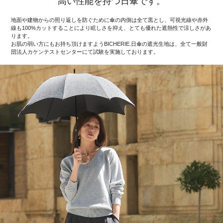
高い性能を持つ日傘です。
地面や建物からの照り返しを防ぐために傘の内側は全て黒とし、可視光線や赤外
線も100%カットすることにより眩しさを抑え、とても優れた遮熱性で涼しさがあ
ります。
お肌の弱い方にもお持ち頂けますようBICHERIE.日傘の遮光生地は、全て一般財
団法人カケンテストセンターにて試験を実施しております。