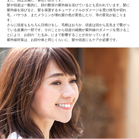
髪や頭皮は一般的に、顔の数倍の紫外線を浴びているとも言われています。髪に
紫外線を浴びると、髪を保護するキューティクルがダメージを受け枝毛や切れ
毛、パサつき、またメラニンが壊れ髪の色が変色したり、等の変化が起こりま
す。
さらに頭皮ももちろん日焼けをし、毛根はおろか、頭皮は頭から足先まで繋がっ
ている皮膚の一部です。そのことから頭皮の細胞が紫外線のダメージを受けるこ
とにより、お顔の「たるみ」にまで影響することが分かっています。
紫外線対策は、お顔や体と同じくらいに、髪や頭皮にもケアが必要です。