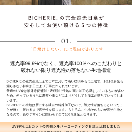
「日焼けしない」には理由があります
遮光率99.9%でなく、遮光率100％へのこだわりと
破れない限り遮光性の落ちない生地構造
BICHERIE.の遮光生地は全て日本において高い技術をもつ工場で、1色1色を光も
漏らさない特殊加工により丁寧に作られています。
普通のUV傘は紫外線反射剤・吸収剤で生地の面に加工処理をしているものが多い
ため、使っているうちに摩擦や雨などによりどうしても加工が落ちていってしま
います。
BICHERIE.の生地は層にする独自の特殊加工なので、遮光性が落ちるといったこ
とが無く、破れるまで遮光性を保ちます。もちろん、生地そのものが遮光生地と
なるので、色やデザインに関わらず全て100％遮光となります。