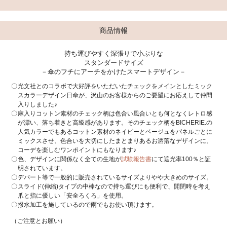
商品情報
持ち運びやすく深張りで小ぶりな
スタンダードサイズ
－傘のフチにアーチをかけたスマートデザイン－
光文社とのコラボで大好評をいただいたチェックをメインとしたミック
スカラーデザイン日傘が、沢山のお客様からのご要望にお応えして仲間
入りしました♪
麻入りコットン素材のチェック柄は色合い風合いとも何となくレトロ感
が漂い、落ち着きと高級感があります。そのチェック柄をBICHERIE.の
人気カラーでもあるコットン素材のネイビーとベージュをパネルごとに
ミックスさせ、色合いを大切にしたまとまりあるお洒落なデザインに。
コーデを楽しむワンポイントにもなります♪
色、デザインに関係なく全ての生地が
試験報告書
にて遮光率100％と証
明されています。
デパート等で一般的に販売されているサイズよりやや大きめのサイズ。
スライド(伸縮)タイプの中棒なので持ち運びにも便利で、開閉時を考え
爪と指に優しい「安全ろくろ」を使用。
撥水加工を施しているので雨でもお使い頂けます。
（ご注意とお願い）