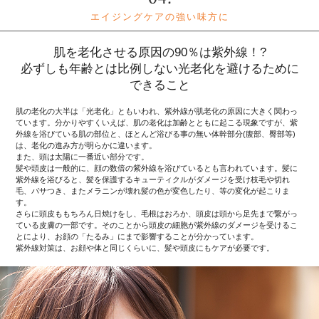
エイジングケアの強い味方に
肌を老化させる原因の90％は紫外線！?
必ずしも年齢とは比例しない光老化を避けるために
できること
肌の老化の大半は「光老化」ともいわれ、紫外線が肌老化の原因に大きく関わっ
ています。分かりやすくいえば、肌の老化は加齢とともに起こる現象ですが、紫
外線を浴びている肌の部位と、ほとんど浴びる事の無い体幹部分(腹部、臀部等)
は、老化の進み方が明らかに違います。
また、頭は太陽に一番近い部分です。
髪や頭皮は一般的に、顔の数倍の紫外線を浴びているとも言われています。髪に
紫外線を浴びると、髪を保護するキューティクルがダメージを受け枝毛や切れ
毛、パサつき、またメラニンが壊れ髪の色が変色したり、等の変化が起こりま
す。
さらに頭皮ももちろん日焼けをし、毛根はおろか、頭皮は頭から足先まで繋がっ
ている皮膚の一部です。そのことから頭皮の細胞が紫外線のダメージを受けるこ
とにより、お顔の「たるみ」にまで影響することが分かっています。
紫外線対策は、お顔や体と同じくらいに、髪や頭皮にもケアが必要です。