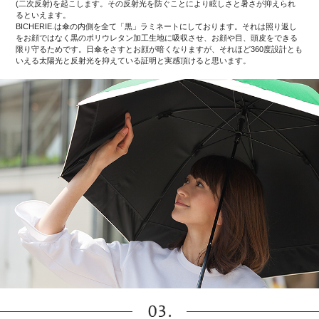
(二次反射)を起こします。その反射光を防ぐことにより眩しさと暑さが抑えられ
るといえます。
BICHERIE.は傘の内側を全て「黒」ラミネートにしております。それは照り返し
をお顔ではなく黒のポリウレタン加工生地に吸収させ、お顔や目、頭皮をできる
限り守るためです。日傘をさすとお顔が暗くなりますが、それほど360度設計とも
いえる太陽光と反射光を抑えている証明と実感頂けると思います。