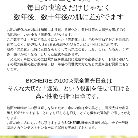
毎日の快適さだけじゃなく
数年後、数十年後の肌に差がでます
お肌の老化の原因には加齢により起こる老化と、紫外線等の太陽光を浴びて起こ
る肌老化、いわゆる『光老化』があります。
ここ数年でよく耳にするようになった『光老化』は、年齢を重ねて起こる自然老
化ではなく、約8割といわれる紫外線を浴びることにより生じる老化です。
肌の『光老化』は特に女性ならどうしても気になる、しみ、しわ、たるみ、くす
み、張りがなくなる、といった症状を生みます。
『光老化』を防ぐためには紫外線を徹底的に遮断する必要があり、お肌に浴びた
その紫外線量の差が数年後、数十年後の同世代の方たちとの差を生む要因にもな
ります。
BICHERIE.の100%完全遮光日傘は
そんな大切な「遮光」という役割を任せて頂ける
高い性能を持つ日傘です。
地面や建物からの照り返しを防ぐために傘の内側は全て黒とし、可視光線や赤外
線も100%カットすることにより眩しさを抑え、とても優れた遮熱性で涼しさがあ
ります。
お肌の弱い方にもお持ち頂けますようBICHERIE.日傘の遮光生地は、全て一般財
団法人カケンテストセンターにて試験を実施しております。