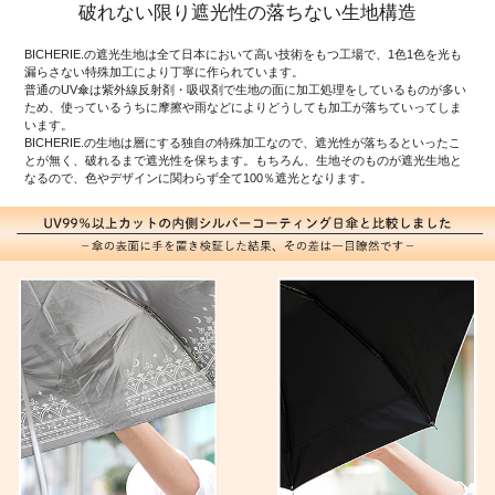
破れない限り遮光性の落ちない生地構造
BICHERIE.の遮光生地は全て日本において高い技術をもつ工場で、1色1色を光も
漏らさない特殊加工により丁寧に作られています。
普通のUV傘は紫外線反射剤・吸収剤で生地の面に加工処理をしているものが多い
ため、使っているうちに摩擦や雨などによりどうしても加工が落ちていってしま
います。
BICHERIE.の生地は層にする独自の特殊加工なので、遮光性が落ちるといったこ
とが無く、破れるまで遮光性を保ちます。もちろん、生地そのものが遮光生地と
なるので、色やデザインに関わらず全て100％遮光となります。