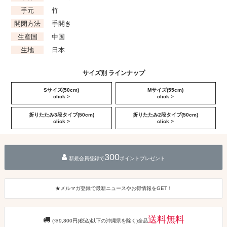
手元
竹
開閉方法
手開き
生産国
中国
生地
日本
サイズ別 ラインナップ
Sサイズ(50cm)
Mサイズ(55cm)
click >
click >
折りたたみ3段タイプ(50cm)
折りたたみ2段タイプ(50cm)
click >
click >
300
新規会員登録で
ポイントプレゼント
★メルマガ登録で最新ニュースやお得情報をGET！
送料無料
(※9,800円(税込)以下の沖縄県を除く)全品