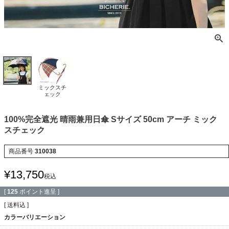
ミックスチ
ェック
100%完全遮光 晴雨兼用日傘 Sサイズ 50cm アーチ ミック
スチェック
商品番号
310038
¥
13,750
税込
[
125
ポイント進呈 ]
送料込
カラーバリエーション