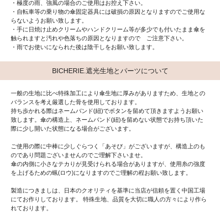
・極度の雨、強風の場合のご使用はお控え下さい。
・自転車等の乗り物の傘固定器具には破損の原因となりますのでご使用な
らないようお願い致します。
・手に日焼け止めクリームやハンドクリーム等が多少でも付いたまま傘を
触られますと汚れや色落ちの原因となりますので ご注意下さい。
・雨でお使いになられた後は陰干しをお願い致します。
BICHERIE.遮光生地とパーツについて
一般の生地に比べ特殊加工により傘生地に厚みがありますため、生地との
バランスを考え厳選した骨を使用しております。
持ち歩かれる際はネームバンド(紐)でボタンを留めて頂きますようお願い
致します。傘の構造上、ネームバンド(紐)を留めない状態でお持ち頂いた
際に少し開いた状態になる場合がございます。
ご使用の際に中棒に少しぐらつく「あそび」がございますが、構造上のも
のであり問題ございませんのでご理解下さいませ。
傘の内側に小さなテカりが見受けられる場合がありますが、使用糸の強度
を上げるための蝋(ロウ)になりますのでご理解の程お願い致します。
製造につきましは、日本のクオリティを基準に当店が信頼を置く中国工場
にてお作りしております。 特殊生地、品質を大切に職人の方々により作ら
れております。