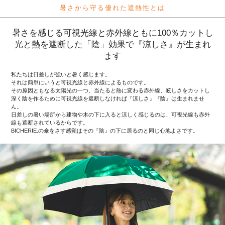
暑さから守る優れた遮熱性とは
暑さを感じる可視光線と赤外線ともに100％カットし
光と熱を遮断した「陰」効果で『涼しさ』が生まれ
ます
私たちは日差しが強いと暑く感じます。
それは簡単にいうと可視光線と赤外線によるものです。
その原因ともなる太陽光の一つ、当たると熱に変わる赤外線、眩しさをカットし
深く陰を作るために可視光線を遮断しなければ『涼しさ』『陰』は生まれませ
ん。
日差しの暑い場所から建物や木の下に入ると涼しく感じるのは、可視光線も赤外
線も遮断されているからです。
BICHERIE.の傘をさす感覚はその『陰』の下に居るのと同じ心地よさです。