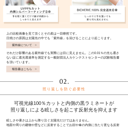
上の比較画像を見て頂くとその差は一目瞭然です。
日焼けの原因は太陽光の中でも「紫外線」を浴びることにより起こります。
紫外線について
それだけ影響のある紫外線でも実際には目に見えません。この0.01％の光も通さ
ない証に遮光透過率を測定する一般財団法人カケンテストセンターの試験報告書
を頂いています。
報告書はこちら
照り返しを防ぐ必要性
可視光線100％カットと内側の黒ラミネートが
照り返しによる眩しさを起こす反射光を抑えます
眩しさや暑さは上から降り注ぐ太陽光だけではありません。
地面や周りの建物や壁などに反射することでお顔や傘の内側に当たり更なる反射