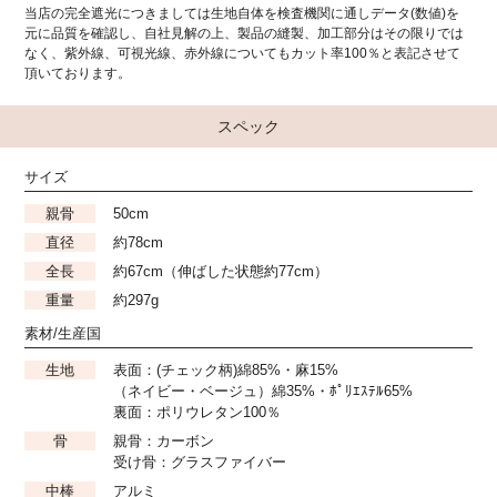
当店の完全遮光につきましては生地自体を検査機関に通しデータ(数値)を
元に品質を確認し、自社見解の上、製品の縫製、加工部分はその限りでは
なく、紫外線、可視光線、赤外線についてもカット率100％と表記させて
頂いております。
スペック
サイズ
親骨
50cm
直径
約78cm
全長
約67cm（伸ばした状態約77cm）
重量
約297g
素材/生産国
生地
表面：(チェック柄)綿85%・麻15%
（ネイビー・ベージュ）綿35%・ﾎﾟﾘｴｽﾃﾙ65%
裏面：ポリウレタン100％
骨
親骨：カーボン
受け骨：グラスファイバー
中棒
アルミ