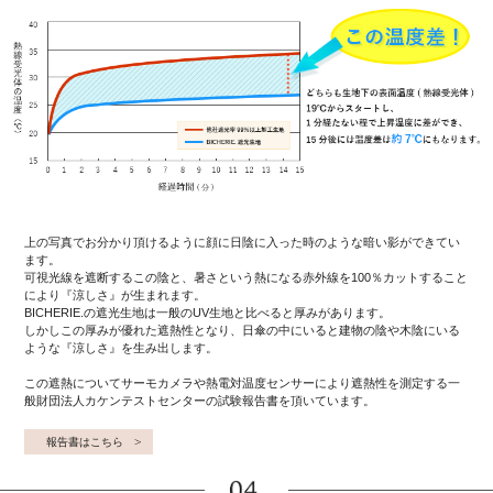
上の写真でお分かり頂けるように顔に日陰に入った時のような暗い影ができてい
ます。
可視光線を遮断するこの陰と、暑さという熱になる赤外線を100％カットすること
により『涼しさ』が生まれます。
BICHERIE.の遮光生地は一般のUV生地と比べると厚みがあります。
しかしこの厚みが優れた遮熱性となり、日傘の中にいると建物の陰や木陰にいる
ような『涼しさ』を生み出します。
この遮熱についてサーモカメラや熱電対温度センサーにより遮熱性を測定する一
般財団法人カケンテストセンターの試験報告書を頂いています。
報告書はこちら