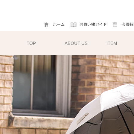
ホーム
お買い物ガイド
会員特
TOP
ABOUT US
ITEM
帽子
ハット
フ
cm）
キャスケット
ア
すい小ぶ
キャップ
ソ
サンバイザー
m)
性雨傘と
異素材タイプ
ハットクリップ