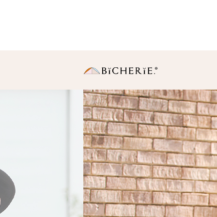
日傘
長傘
・Sサイズ（親骨50
中棒伸縮タイプの使いや
りサイズ。
・Ｍサイズ(親骨55c
一般的に使われている女
同サイズ。
折りたたみ傘