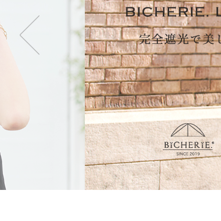
・2段タイプ(親骨50c
折りたたむのが楽で長傘
も持てます。
・3段タイプ(親骨50c
最もコンパクトになり折
ず閉じて持てます。