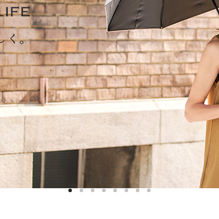
ハットライナー
m)
のように
m)
りたたま