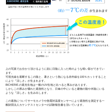
上の写真でお分かり頂けるように顔に日陰に入った時のような暗い影ができてい
ます。
可視光線を遮断するこの陰と、暑さという熱になる赤外線を100％カットすること
により『涼しさ』が生まれます。
BICHERIE.の遮光生地は一般のUV生地と比べると厚みがあります。
しかしこの厚みが優れた遮熱性となり、日傘の中にいると建物の陰や木陰にいる
ような『涼しさ』を生み出します。
この遮熱についてサーモカメラや熱電対温度センサーにより遮熱性を測定する一
般財団法人カケンテストセンターの試験報告書を頂いています。