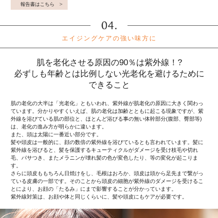
報告書はこちら
エイジングケアの強い味方に
肌を老化させる原因の90％は紫外線！?
必ずしも年齢とは比例しない光老化を避けるために
できること
肌の老化の大半は「光老化」ともいわれ、紫外線が肌老化の原因に大きく関わっ
ています。分かりやすくいえば、肌の老化は加齢とともに起こる現象ですが、紫
外線を浴びている肌の部位と、ほとんど浴びる事の無い体幹部分(腹部、臀部等)
は、老化の進み方が明らかに違います。
また、頭は太陽に一番近い部分です。
髪や頭皮は一般的に、顔の数倍の紫外線を浴びているとも言われています。髪に
紫外線を浴びると、髪を保護するキューティクルがダメージを受け枝毛や切れ
毛、パサつき、またメラニンが壊れ髪の色が変色したり、等の変化が起こりま
す。
さらに頭皮ももちろん日焼けをし、毛根はおろか、頭皮は頭から足先まで繋がっ
ている皮膚の一部です。そのことから頭皮の細胞が紫外線のダメージを受けるこ
とにより、お顔の「たるみ」にまで影響することが分かっています。
紫外線対策は、お顔や体と同じくらいに、髪や頭皮にもケアが必要です。