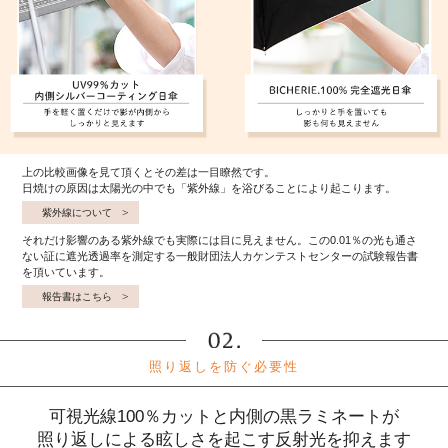
上の比較画像を見て頂くとその差は一目瞭然です。
日焼けの原因は太陽光の中でも「紫外線」を浴びることにより起こります。
紫外線について
それだけ影響のある紫外線でも実際には目に見えません。この0.01％の光も通さ
ない証に遮光透過率を測定する一般財団法人カケンテストセンターの試験報告書
を頂いています。
報告書はこちら
照り返しを防ぐ必要性
可視光線100％カットと内側の黒ラミネートが
照り返しによる眩しさを起こす反射光を抑えます