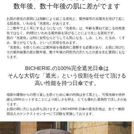
数年後、数十年後の肌に差がでます
お肌の老化の原因には加齢により起こる老化と、紫外線等の太陽光を浴びて起こ
る肌老化、いわゆる『光老化』があります。
ここ数年でよく耳にするようになった『光老化』は、年齢を重ねて起こる自然老
化ではなく、約8割といわれる紫外線を浴びることにより生じる老化です。
肌の『光老化』は特に女性ならどうしても気になる、しみ、しわ、たるみ、くす
み、張りがなくなる、といった症状を生みます。
『光老化』を防ぐためには紫外線を徹底的に遮断する必要があり、お肌に浴びた
その紫外線量の差が数年後、数十年後の同世代の方たちとの差を生む要因にもな
ります。
BICHERIE.の100%完全遮光日傘は
そんな大切な「遮光」という役割を任せて頂ける
高い性能を持つ日傘です。
地面や建物からの照り返しを防ぐために傘の内側は全て黒とし、可視光線や赤外
線も100%カットすることにより眩しさを抑え、とても優れた遮熱性で涼しさがあ
ります。
お肌の弱い方にもお持ち頂けますようBICHERIE.日傘の遮光生地は、全て一般財
団法人カケンテストセンターにて試験を実施しております。