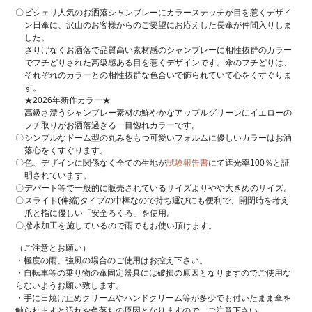
ビシェリ人気のお洒落シャンブレーにカラーステッチが目を惹くデザイ
ン日傘に、沢山のお客様からのご要望にお応えした長傘が仲間入りしま
した。
さりげなくお洒落で品質高い素材感のシャンブレーに相性抜群のカラー
でフチどりされた高級感ある目を惹くデザインです。傘のフチどりは、
それぞれのカラーとの相性抜群な色合いで飾られていて心をくすぐりま
す。
★2026年新作カラー★
高級さ漂うシャンブレー素材の鮮やかなアップルグリーンにイエローの
フチ取りがお洒落過ぎる一目惚れカラーです。
シンプルなドーム型の丸みをもつ可愛いフォルムに優しいカラーはお洒
落心をくすぐります。
色、デザインに関係なく全ての生地が
試験報告書
にて遮光率100％と証
明されています。
デパート等で一般的に販売されているサイズよりやや大きめのサイズ。
スライド(伸縮)タイプの中棒なので持ち運びにも便利で、開閉時を考え
爪と指に優しい「安全ろくろ」を使用。
撥水加工を施しているので雨でもお使い頂けます。
（ご注意とお願い）
・極度の雨、強風の場合のご使用はお控え下さい。
・自転車等の乗り物の傘固定器具には破損の原因となりますのでご使用な
らないようお願い致します。
・手に日焼け止めクリームやハンドクリーム等が多少でも付いたまま傘を
触られますと汚れや色落ちの原因となりますので ご注意下さい。