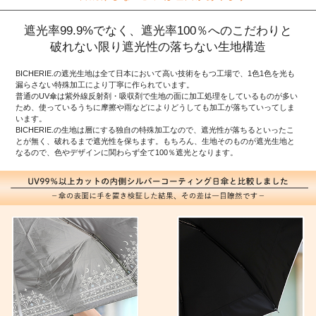
遮光率99.9%でなく、遮光率100％へのこだわりと
破れない限り遮光性の落ちない生地構造
BICHERIE.の遮光生地は全て日本において高い技術をもつ工場で、1色1色を光も
漏らさない特殊加工により丁寧に作られています。
普通のUV傘は紫外線反射剤・吸収剤で生地の面に加工処理をしているものが多い
ため、使っているうちに摩擦や雨などによりどうしても加工が落ちていってしま
います。
BICHERIE.の生地は層にする独自の特殊加工なので、遮光性が落ちるといったこ
とが無く、破れるまで遮光性を保ちます。もちろん、生地そのものが遮光生地と
なるので、色やデザインに関わらず全て100％遮光となります。