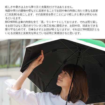
眩しさや暑さは上から降り注ぐ太陽光だけではありません。
地面や周りの建物や壁などに反射することでお顔や傘の内側に当たり更なる反射
(二次反射)を起こします。その反射光を防ぐことにより眩しさと暑さが抑えられ
るといえます。
BICHERIE.は傘の内側を全て「黒」ラミネートにしております。それは照り返し
をお顔ではなく黒のポリウレタン加工生地に吸収させ、お顔や目、頭皮をできる
限り守るためです。日傘をさすとお顔が暗くなりますが、それほど360度設計とも
いえる太陽光と反射光を抑えている証明と実感頂けると思います。