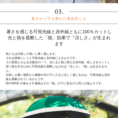
暑さから守る優れた遮熱性とは
暑さを感じる可視光線と赤外線ともに100％カットし
光と熱を遮断した「陰」効果で『涼しさ』が生まれ
ます
私たちは日差しが強いと暑く感じます。
それは簡単にいうと可視光線と赤外線によるものです。
その原因ともなる太陽光の一つ、当たると熱に変わる赤外線、眩しさをカットし
深く陰を作るために可視光線を遮断しなければ『涼しさ』『陰』は生まれませ
ん。
日差しの暑い場所から建物や木の下に入ると涼しく感じるのは、可視光線も赤外
線も遮断されているからです。
BICHERIE.の傘をさす感覚はその『陰』の下に居るのと同じ心地よさです。