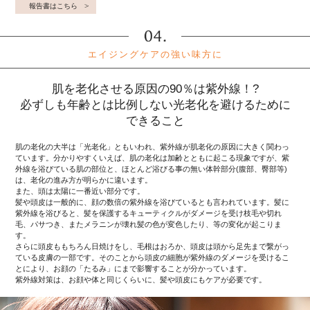
報告書はこちら
エイジングケアの強い味方に
肌を老化させる原因の90％は紫外線！?
必ずしも年齢とは比例しない光老化を避けるために
できること
肌の老化の大半は「光老化」ともいわれ、紫外線が肌老化の原因に大きく関わっ
ています。分かりやすくいえば、肌の老化は加齢とともに起こる現象ですが、紫
外線を浴びている肌の部位と、ほとんど浴びる事の無い体幹部分(腹部、臀部等)
は、老化の進み方が明らかに違います。
また、頭は太陽に一番近い部分です。
髪や頭皮は一般的に、顔の数倍の紫外線を浴びているとも言われています。髪に
紫外線を浴びると、髪を保護するキューティクルがダメージを受け枝毛や切れ
毛、パサつき、またメラニンが壊れ髪の色が変色したり、等の変化が起こりま
す。
さらに頭皮ももちろん日焼けをし、毛根はおろか、頭皮は頭から足先まで繋がっ
ている皮膚の一部です。そのことから頭皮の細胞が紫外線のダメージを受けるこ
とにより、お顔の「たるみ」にまで影響することが分かっています。
紫外線対策は、お顔や体と同じくらいに、髪や頭皮にもケアが必要です。