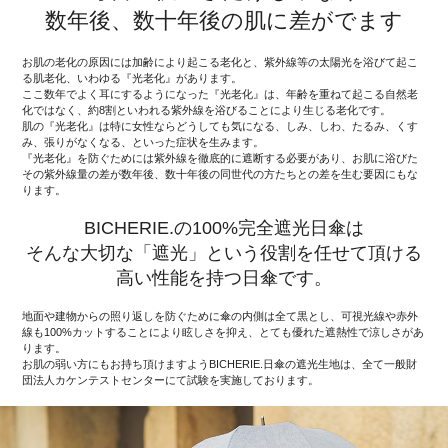
数年後、数十年後の肌に差がでます
お肌の老化の原因には加齢により起こる老化と、紫外線等の太陽光を浴びて起こ
る肌老化、いわゆる『光老化』があります。
ここ数年でよく耳にするようになった『光老化』は、年齢を重ねて起こる自然老
化ではなく、約8割といわれる紫外線を浴びることにより生じる老化です。
肌の『光老化』は特に女性ならどうしても気になる、しみ、しわ、たるみ、くす
み、張りがなくなる、といった症状を生みます。
『光老化』を防ぐためには紫外線を徹底的に遮断する必要があり、お肌に浴びた
その紫外線量の差が数年後、数十年後の同世代の方たちとの差を生む要因にもな
ります。
BICHERIE.の100%完全遮光日傘は
そんな大切な「遮光」という役割を任せて頂ける
高い性能を持つ日傘です。
地面や建物からの照り返しを防ぐために傘の内側は全て黒とし、可視光線や赤外
線も100%カットすることにより眩しさを抑え、とても優れた遮熱性で涼しさがあ
ります。
お肌の弱い方にもお持ち頂けますようBICHERIE.日傘の遮光生地は、全て一般財
団法人カケンテストセンターにて試験を実施しております。