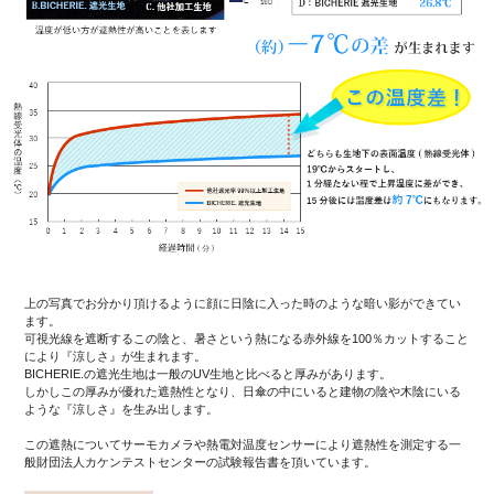
上の写真でお分かり頂けるように顔に日陰に入った時のような暗い影ができてい
ます。
可視光線を遮断するこの陰と、暑さという熱になる赤外線を100％カットすること
により『涼しさ』が生まれます。
BICHERIE.の遮光生地は一般のUV生地と比べると厚みがあります。
しかしこの厚みが優れた遮熱性となり、日傘の中にいると建物の陰や木陰にいる
ような『涼しさ』を生み出します。
この遮熱についてサーモカメラや熱電対温度センサーにより遮熱性を測定する一
般財団法人カケンテストセンターの試験報告書を頂いています。