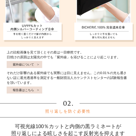
上の比較画像を見て頂くとその差は一目瞭然です。
日焼けの原因は太陽光の中でも「紫外線」を浴びることにより起こります。
紫外線について
それだけ影響のある紫外線でも実際には目に見えません。この0.01％の光も通さ
ない証に遮光透過率を測定する一般財団法人カケンテストセンターの試験報告書
を頂いています。
報告書はこちら
照り返しを防ぐ必要性
可視光線100％カットと内側の黒ラミネートが
照り返しによる眩しさを起こす反射光を抑えます