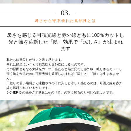
暑さから守る優れた遮熱性とは
暑さを感じる可視光線と赤外線ともに100％カットし
光と熱を遮断した「陰」効果で『涼しさ』が生まれ
ます
私たちは日差しが強いと暑く感じます。
それは簡単にいうと可視光線と赤外線によるものです。
その原因ともなる太陽光の一つ、当たると熱に変わる赤外線、眩しさをカットし
深く陰を作るために可視光線を遮断しなければ『涼しさ』『陰』は生まれませ
ん。
日差しの暑い場所から建物や木の下に入ると涼しく感じるのは、可視光線も赤外
線も遮断されているからです。
BICHERIE.の傘をさす感覚はその『陰』の下に居るのと同じ心地よさです。