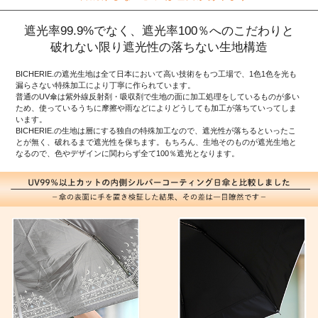
遮光率99.9%でなく、遮光率100％へのこだわりと
破れない限り遮光性の落ちない生地構造
BICHERIE.の遮光生地は全て日本において高い技術をもつ工場で、1色1色を光も
漏らさない特殊加工により丁寧に作られています。
普通のUV傘は紫外線反射剤・吸収剤で生地の面に加工処理をしているものが多い
ため、使っているうちに摩擦や雨などによりどうしても加工が落ちていってしま
います。
BICHERIE.の生地は層にする独自の特殊加工なので、遮光性が落ちるといったこ
とが無く、破れるまで遮光性を保ちます。もちろん、生地そのものが遮光生地と
なるので、色やデザインに関わらず全て100％遮光となります。