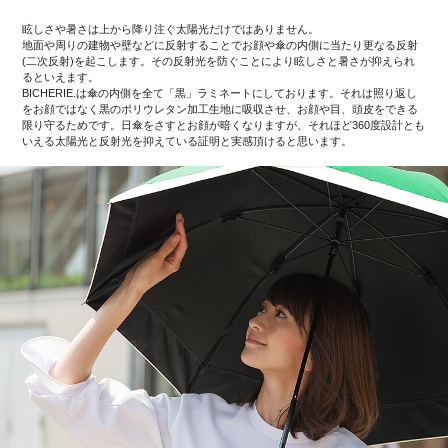
眩しさや暑さは上から降り注ぐ太陽光だけではありません。
地面や周りの建物や壁などに反射することでお顔や傘の内側に当たり更なる反射
(二次反射)を起こします。その反射光を防ぐことにより眩しさと暑さが抑えられ
るといえます。
BICHERIE.は傘の内側を全て「黒」ラミネートにしております。それは照り返し
をお顔ではなく黒のポリウレタン加工生地に吸収させ、お顔や目、頭皮をできる
限り守るためです。日傘をさすとお顔が暗くなりますが、それほど360度設計とも
いえる太陽光と反射光を抑えている証明と実感頂けると思います。