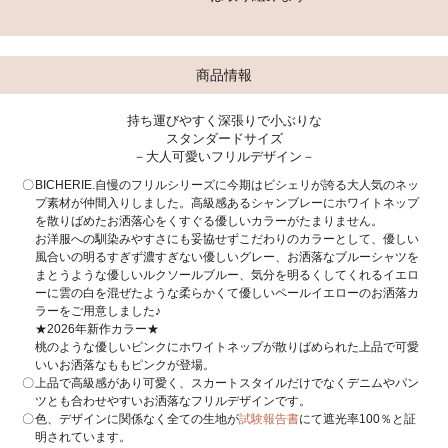
商品情報
持ち運びやすく深張りで小ぶりな
スタンダードサイズ
－大人可愛いフリルデザイン－
BICHERIE.自慢のフリルシリーズに今期はビシェリが誇る大人気のネッ
プ素材が仲間入りしました。高級感あるシャンブレーにホワイトネップ
を散りばめたお洒落心をくすぐる優しいカラーがたまりません。
お洋服への馴染みやすさにも妥協せずこだわりのカラーとして、優しい
風合いの明るすぎず濃すぎない優しいグレー、お洒落なブルーシャツを
まとうような優しいルクソールブルー、気分を明るくしてくれるイエロ
ーに雲の白を混ぜたような柔らかくて優しいペールイエローのお洒落カ
ラーをご用意しました♪
★2026年新作カラー★
桃のような優しいピンクにホワイトネップが散りばめられた上品で可愛
いいお洒落なももピンクが登場。
上品で高級感があり可愛く、スカートスタイルだけでなくデニムやパン
ツとも合わせやすいお洒落なフリルデザインです。
色、デザインに関係なく全ての生地が
試験報告書
にて遮光率100％と証
明されています。