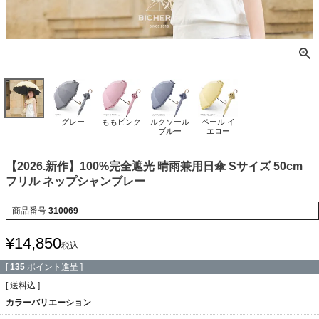
グレー
ももピンク
ルクソール
ペール イ
ブルー
エロー
【2026.新作】100%完全遮光 晴雨兼用日傘 Sサイズ 50cm
フリル ネップシャンブレー
商品番号
310069
¥
14,850
税込
[
135
ポイント進呈 ]
送料込
カラーバリエーション