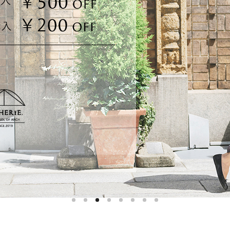
ハットライナー
m)
のように
m)
りたたま