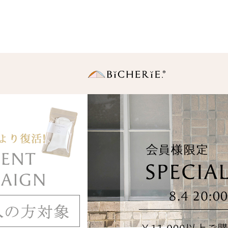
日傘
長傘
・Sサイズ（親骨50
中棒伸縮タイプの使いや
りサイズ。
・Ｍサイズ(親骨55c
一般的に使われている女
同サイズ。
折りたたみ傘