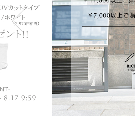
・2段タイプ(親骨50c
折りたたむのが楽で長傘
も持てます。
・3段タイプ(親骨50c
最もコンパクトになり折
ず閉じて持てます。