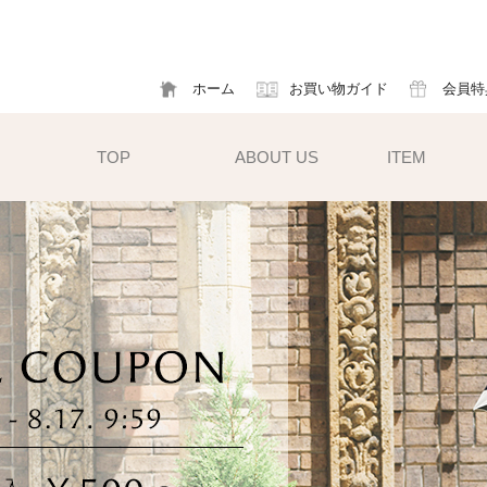
ホーム
お買い物ガイド
会員特
TOP
ABOUT US
ITEM
帽子
ハット
フ
cm）
キャスケット
ア
すい小ぶ
キャップ
ソ
サンバイザー
m)
性雨傘と
異素材タイプ
ハットクリップ