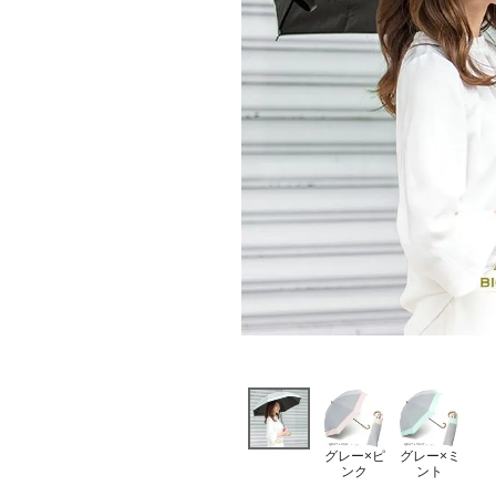
グレー×ピ
グレー×ミ
ンク
ント