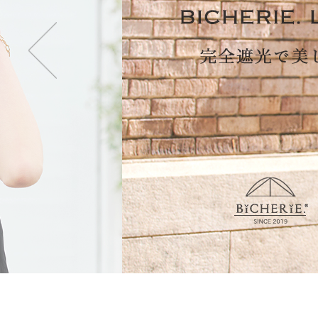
・2段タイプ(親骨50c
折りたたむのが楽で長傘
も持てます。
・3段タイプ(親骨50c
最もコンパクトになり折
ず閉じて持てます。