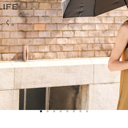
ハットライナー
m)
のように
m)
りたたま