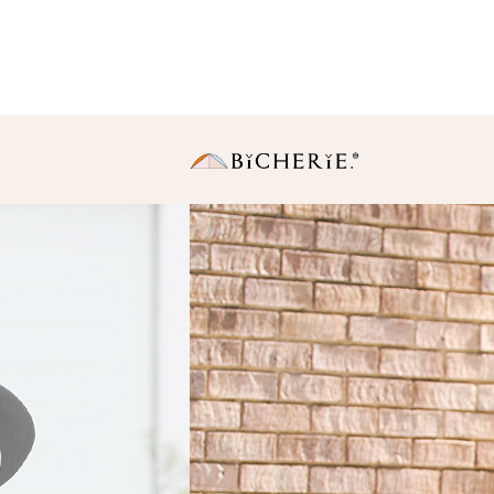
日傘
長傘
・Sサイズ（親骨50
中棒伸縮タイプの使いや
りサイズ。
・Ｍサイズ(親骨55c
一般的に使われている女
同サイズ。
折りたたみ傘