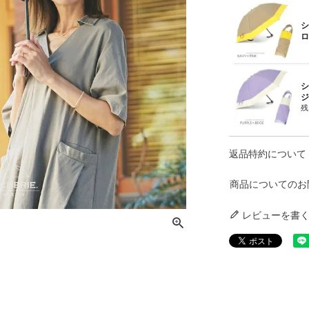
シ
ロ
シ
ジ
残
返品特約について
商品についてのお
レビューを書