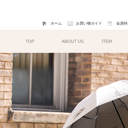
ホーム
お買い物ガイド
会員特
TOP
ABOUT US
ITEM
帽子
ハット
フ
cm）
キャスケット
ア
すい小ぶ
キャップ
ソ
サンバイザー
m)
性雨傘と
異素材タイプ
ハットクリップ