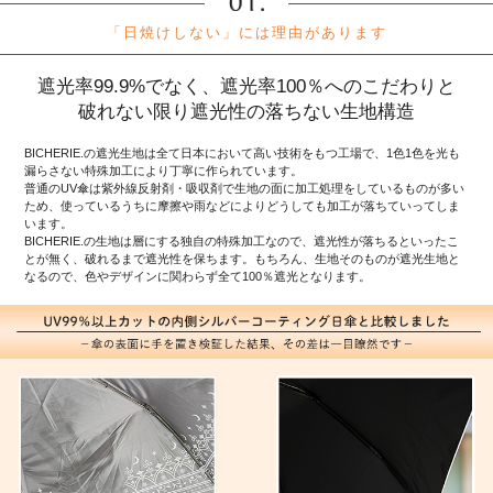
「日焼けしない」には理由があります
遮光率99.9%でなく、遮光率100％へのこだわりと
破れない限り遮光性の落ちない生地構造
BICHERIE.の遮光生地は全て日本において高い技術をもつ工場で、1色1色を光も
漏らさない特殊加工により丁寧に作られています。
普通のUV傘は紫外線反射剤・吸収剤で生地の面に加工処理をしているものが多い
ため、使っているうちに摩擦や雨などによりどうしても加工が落ちていってしま
います。
BICHERIE.の生地は層にする独自の特殊加工なので、遮光性が落ちるといったこ
とが無く、破れるまで遮光性を保ちます。もちろん、生地そのものが遮光生地と
なるので、色やデザインに関わらず全て100％遮光となります。