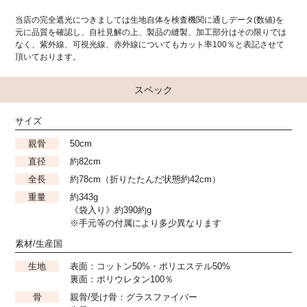
当店の完全遮光につきましては生地自体を検査機関に通しデータ(数値)を
元に品質を確認し、自社見解の上、製品の縫製、加工部分はその限りでは
なく、紫外線、可視光線、赤外線についてもカット率100％と表記させて
頂いております。
スペック
サイズ
親骨
50cm
直径
約82cm
全長
約78cm（折りたたんだ状態約42cm）
重量
約343g
《袋入り》約390約g
※手元等の付属により多少異なります
素材/生産国
生地
表面：コットン50%・ポリエステル50%
裏面：ポリウレタン100％
骨
親骨/受け骨：グラスファイバー