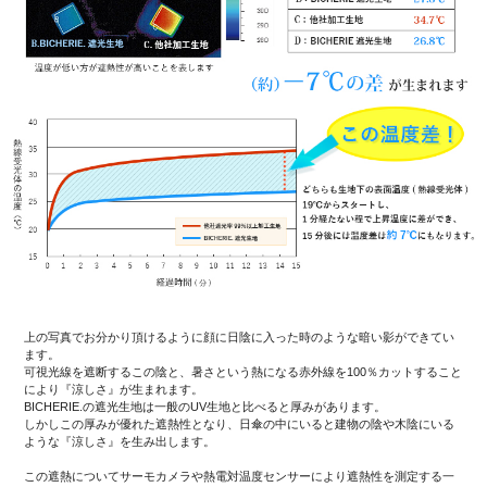
上の写真でお分かり頂けるように顔に日陰に入った時のような暗い影ができてい
ます。
可視光線を遮断するこの陰と、暑さという熱になる赤外線を100％カットすること
により『涼しさ』が生まれます。
BICHERIE.の遮光生地は一般のUV生地と比べると厚みがあります。
しかしこの厚みが優れた遮熱性となり、日傘の中にいると建物の陰や木陰にいる
ような『涼しさ』を生み出します。
この遮熱についてサーモカメラや熱電対温度センサーにより遮熱性を測定する一