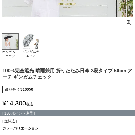
ギンガムチ
ギンガムチ
ェック
ェック
100%完全遮光 晴雨兼用 折りたたみ日傘 2段タイプ 50cm ア
ーチ ギンガムチェック
商品番号
310050
¥
14,300
税込
[
130
ポイント進呈 ]
送料込
カラーバリエーション