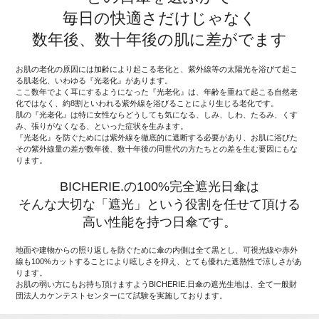
毎日の快適さだけじゃなく
数年後、数十年後の肌に差がでます
お肌の老化の原因には加齢により起こる老化と、紫外線等の太陽光を浴びて起こ
る肌老化、いわゆる『光老化』があります。
ここ数年でよく耳にするようになった『光老化』は、年齢を重ねて起こる自然老
化ではなく、約8割といわれる紫外線を浴びることにより生じる老化です。
肌の『光老化』は特に女性ならどうしても気になる、しみ、しわ、たるみ、くす
み、張りがなくなる、といった症状を生みます。
『光老化』を防ぐためには紫外線を徹底的に遮断する必要があり、お肌に浴びた
その紫外線量の差が数年後、数十年後の同世代の方たちとの差を生む要因にもな
ります。
BICHERIE.の100%完全遮光日傘は
そんな大切な「遮光」という役割を任せて頂ける
高い性能を持つ日傘です。
地面や建物からの照り返しを防ぐために傘の内側は全て黒とし、可視光線や赤外
線も100%カットすることにより眩しさを抑え、とても優れた遮熱性で涼しさがあ
ります。
お肌の弱い方にもお持ち頂けますようBICHERIE.日傘の遮光生地は、全て一般財
団法人カケンテストセンターにて試験を実施しております。