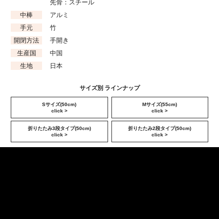
先骨：スチール
中棒
アルミ
手元
竹
開閉方法
手開き
生産国
中国
生地
日本
サイズ別 ラインナップ
Sサイズ(50cm)
Mサイズ(55cm)
click >
click >
折りたたみ3段タイプ(50cm)
折りたたみ2段タイプ(50cm)
click >
click >