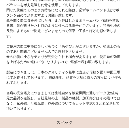
バランスを考え厳選した骨を使用しております。
閉じた状態でそのままお持ちになられる際は、必ずネームバンド(紐)でボ
タンを留めて頂きますようお願い致します。
傘を開く際に骨を伸ばした時、また伸ばしたままネームバンド(紐)を留め
る際、骨が折りたたむ時のように外へ戻る場合がございます。特殊生地の
反発によるもので問題ございませんので何卒ご了承のほどお願い致しま
す。
ご使用の際に中棒に少しぐらつく「あそび」がございますが、構造上のも
のであり問題ございませんのでご理解下さいませ。
傘の内側に小さなテカりが見受けられる場合がありますが、使用糸の強度
を上げるための蝋(ロウ)になりますのでご理解の程お願い致します。
製造につきましは、日本のクオリティを基準に当店が信頼を置く中国工場
にてお作りしております。 特殊生地、品質を大切に職人の方々により作ら
れております。
当店の完全遮光につきましては生地自体を検査機関に通しデータ(数値)を
元に品質を確認し、自社見解の上、製品の縫製、加工部分はその限りでは
なく、紫外線、可視光線、赤外線についてもカット率100％と表記させて
頂いております。
スペック