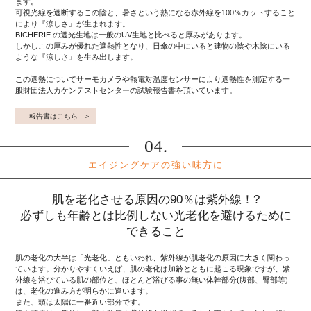
ます。
可視光線を遮断するこの陰と、暑さという熱になる赤外線を100％カットすること
により『涼しさ』が生まれます。
BICHERIE.の遮光生地は一般のUV生地と比べると厚みがあります。
しかしこの厚みが優れた遮熱性となり、日傘の中にいると建物の陰や木陰にいる
ような『涼しさ』を生み出します。
この遮熱についてサーモカメラや熱電対温度センサーにより遮熱性を測定する一
般財団法人カケンテストセンターの試験報告書を頂いています。
報告書はこちら
エイジングケアの強い味方に
肌を老化させる原因の90％は紫外線！?
必ずしも年齢とは比例しない光老化を避けるために
できること
肌の老化の大半は「光老化」ともいわれ、紫外線が肌老化の原因に大きく関わっ
ています。分かりやすくいえば、肌の老化は加齢とともに起こる現象ですが、紫
外線を浴びている肌の部位と、ほとんど浴びる事の無い体幹部分(腹部、臀部等)
は、老化の進み方が明らかに違います。
また、頭は太陽に一番近い部分です。