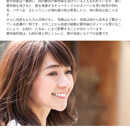
髪や頭皮は一般的に、顔の数倍の紫外線を浴びているとも言われています。髪に
紫外線を浴びると、髪を保護するキューティクルがダメージを受け枝毛や切れ
毛、パサつき、またメラニンが壊れ髪の色が変色したり、等の変化が起こりま
す。
さらに頭皮ももちろん日焼けをし、毛根はおろか、頭皮は頭から足先まで繋がっ
ている皮膚の一部です。そのことから頭皮の細胞が紫外線のダメージを受けるこ
とにより、お顔の「たるみ」にまで影響することが分かっています。
紫外線対策は、お顔や体と同じくらいに、髪や頭皮にもケアが必要です。