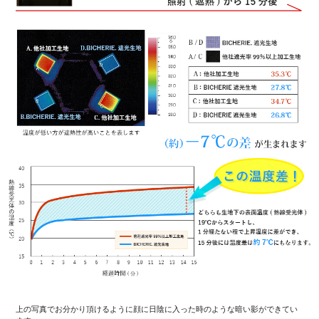
上の写真でお分かり頂けるように顔に日陰に入った時のような暗い影ができてい