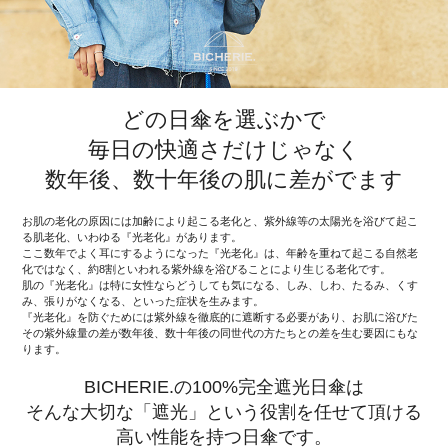
どの日傘を選ぶかで
毎日の快適さだけじゃなく
数年後、数十年後の肌に差がでます
お肌の老化の原因には加齢により起こる老化と、紫外線等の太陽光を浴びて起こ
る肌老化、いわゆる『光老化』があります。
ここ数年でよく耳にするようになった『光老化』は、年齢を重ねて起こる自然老
化ではなく、約8割といわれる紫外線を浴びることにより生じる老化です。
肌の『光老化』は特に女性ならどうしても気になる、しみ、しわ、たるみ、くす
み、張りがなくなる、といった症状を生みます。
『光老化』を防ぐためには紫外線を徹底的に遮断する必要があり、お肌に浴びた
その紫外線量の差が数年後、数十年後の同世代の方たちとの差を生む要因にもな
ります。
BICHERIE.の100%完全遮光日傘は
そんな大切な「遮光」という役割を任せて頂ける
高い性能を持つ日傘です。