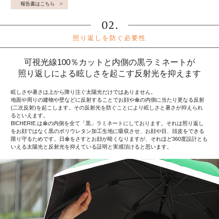
報告書はこちら
照り返しを防ぐ必要性
可視光線100％カットと内側の黒ラミネートが
照り返しによる眩しさを起こす反射光を抑えます
眩しさや暑さは上から降り注ぐ太陽光だけではありません。
地面や周りの建物や壁などに反射することでお顔や傘の内側に当たり更なる反射
(二次反射)を起こします。その反射光を防ぐことにより眩しさと暑さが抑えられ
るといえます。
BICHERIE.は傘の内側を全て「黒」ラミネートにしております。それは照り返し
をお顔ではなく黒のポリウレタン加工生地に吸収させ、お顔や目、頭皮をできる
限り守るためです。日傘をさすとお顔が暗くなりますが、それほど360度設計とも
いえる太陽光と反射光を抑えている証明と実感頂けると思います。