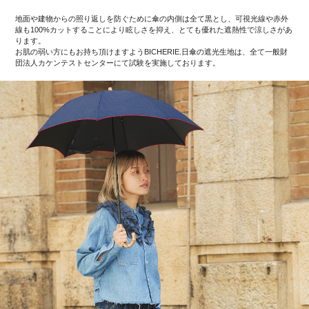
地面や建物からの照り返しを防ぐために傘の内側は全て黒とし、可視光線や赤外
線も100%カットすることにより眩しさを抑え、とても優れた遮熱性で涼しさがあ
ります。
お肌の弱い方にもお持ち頂けますようBICHERIE.日傘の遮光生地は、全て一般財
団法人カケンテストセンターにて試験を実施しております。