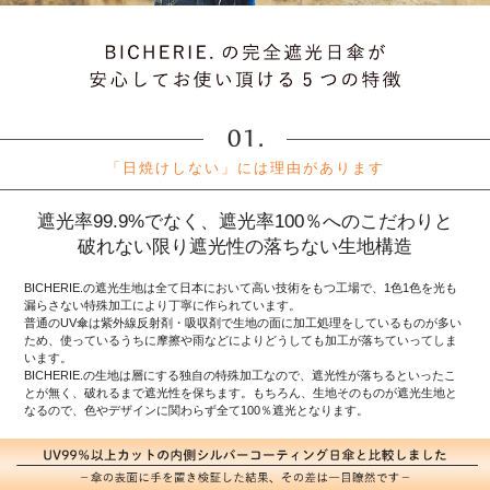
「日焼けしない」には理由があります
遮光率99.9%でなく、遮光率100％へのこだわりと
破れない限り遮光性の落ちない生地構造
BICHERIE.の遮光生地は全て日本において高い技術をもつ工場で、1色1色を光も
漏らさない特殊加工により丁寧に作られています。
普通のUV傘は紫外線反射剤・吸収剤で生地の面に加工処理をしているものが多い
ため、使っているうちに摩擦や雨などによりどうしても加工が落ちていってしま
います。
BICHERIE.の生地は層にする独自の特殊加工なので、遮光性が落ちるといったこ
とが無く、破れるまで遮光性を保ちます。もちろん、生地そのものが遮光生地と
なるので、色やデザインに関わらず全て100％遮光となります。