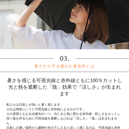
暑さから守る優れた遮熱性とは
暑さを感じる可視光線と赤外線ともに100％カットし
光と熱を遮断した「陰」効果で『涼しさ』が生まれ
ます
私たちは日差しが強いと暑く感じます。
それは簡単にいうと可視光線と赤外線によるものです。
その原因ともなる太陽光の一つ、当たると熱に変わる赤外線、眩しさをカットし
深く陰を作るために可視光線を遮断しなければ『涼しさ』『陰』は生まれませ
ん。
日差しの暑い場所から建物や木の下に入ると涼しく感じるのは、可視光線も赤外