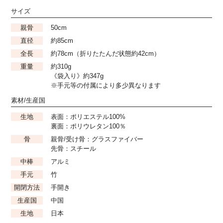
サイズ
親骨
50cm
直径
約85cm
全長
約78cm（折りたたんだ状態約42cm）
重量
約310g
《袋入り》約347g
※手元等の付属により多少異なります
素材/生産国
生地
表面：ポリエステル100%
裏面：ポリウレタン100％
骨
親骨/受け骨：グラスファイバー
先骨：スチール
中棒
アルミ
手元
竹
開閉方法
手開き
生産国
中国
生地
日本