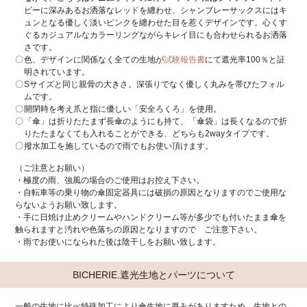
ビーに深みあるお洒落なレッドを纏わせ、シャンブレーサックスにはキ
ュンとなる優しく淡いピンクを纏わせた目を惹くデザインです。心くす
ぐるカジュアルなカラーリングながらキレイ目にも合わせられるお洒落
さです。
色、デザインに関係なく全ての生地が
試験報告書
にて遮光率100％と証
明されています。
Sサイズと同じ親骨の大きさ。深張りでなく優しく丸みを帯びたフォル
ムです。
開閉時を考え爪と指に優しい「安全ろくろ」を使用。
「傘」は折りたたまず長傘のようにも持て、「傘袋」は長くなるので折
りたたまなくても入れることができる、どちらも2wayタイプです。
撥水加工を施しているので雨でもお使い頂けます。
（ご注意とお願い）
・極度の雨、強風の場合のご使用はお控え下さい。
・自転車等の乗り物の傘固定器具には破損の原因となりますのでご使用な
らないようお願い致します。
・手に日焼け止めクリームやハンドクリーム等が多少でも付いたまま傘を
触られますと汚れや色落ちの原因となりますので ご注意下さい。
・雨でお使いになられた後は陰干しをお願い致します。
BICHERIE.遮光生地とパーツについて
一般の生地に比べ特殊加工により傘生地に厚みがありますため、生地との