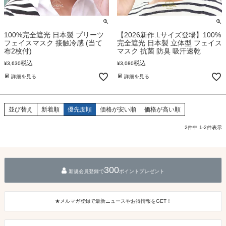
100%完全遮光 日本製 プリーツ
【2026新作.Lサイズ登場】100%
フェイスマスク 接触冷感 (当て
完全遮光 日本製 立体型 フェイス
布2枚付)
マスク 抗菌 防臭 吸汗速乾
税込
税込
¥
3,630
¥
3,080
詳細を見る
詳細を見る
並び替え
新着順
優先度順
価格が安い順
価格が高い順
2
件中
1
-
2
件表示
300
新規会員登録で
ポイントプレゼント
★メルマガ登録で最新ニュースやお得情報をGET！