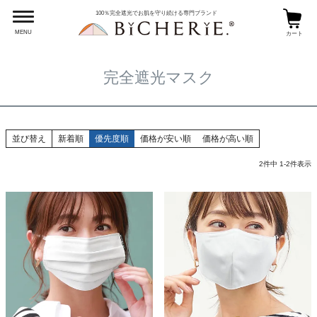
HOME
完全遮光マスク
100％完全遮光でお肌を守り続ける専門ブランド
MENU
カート
完全遮光マスク
並び替え
新着順
優先度順
価格が安い順
価格が高い順
2
件中
1
-
2
件表示