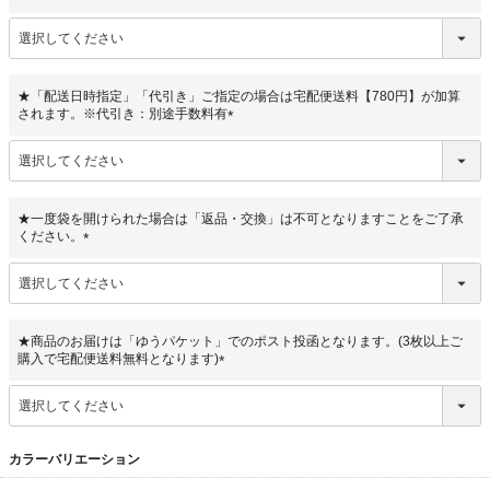
(
必
須
)
★「配送日時指定」「代引き」ご指定の場合は宅配便送料【780円】が加算
されます。※代引き：別途手数料有
(
必
須
)
★一度袋を開けられた場合は「返品・交換」は不可となりますことをご了承
ください。
(
必
須
)
★商品のお届けは「ゆうパケット」でのポスト投函となります。(3枚以上ご
購入で宅配便送料無料となります)
(
必
須
)
カラーバリエーション