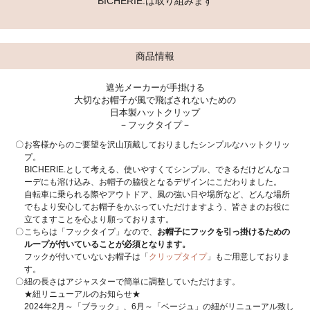
BICHERIE.は取り組みます
商品情報
遮光メーカーが手掛ける
大切なお帽子が風で飛ばされないための
日本製ハットクリップ
－フックタイプ－
お客様からのご要望を沢山頂戴しておりましたシンプルなハットクリッ
プ。
BICHERIE.として考える、使いやすくてシンプル、できるだけどんなコ
ーデにも溶け込み、お帽子の脇役となるデザインにこだわりました。
自転車に乗られる際やアウトドア、風の強い日や場所など、どんな場所
でもより安心してお帽子をかぶっていただけますよう、皆さまのお役に
立てますことを心より願っております。
こちらは「フックタイプ」なので、
お帽子にフックを引っ掛けるための
ループが付いていることが必須となります。
フックが付いていないお帽子は「
クリップタイプ
」もご用意しておりま
す。
紐の長さはアジャスターで簡単に調整していただけます。
★紐リニューアルのお知らせ★
2024年2月～「ブラック」、6月～「ベージュ」の紐がリニューアル致し