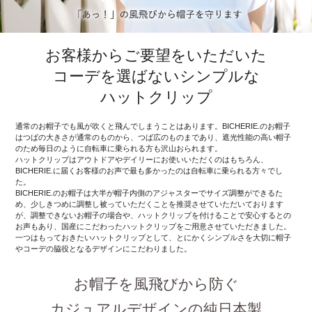
お客様からご要望をいただいた
コーデを選ばないシンプルな
ハットクリップ
通常のお帽子でも風が吹くと飛んでしまうことはあります。BICHERIE.のお帽子
はつばの大きさが通常のものから、つば広のものまであり、遮光性能の高い帽子
のため毎日のように自転車に乗られる方も沢山おられます。
ハットクリップはアウトドアやデイリーにお使いいただくのはもちろん、
BICHERIE.に届くお客様のお声で最も多かったのは自転車に乗られる方々でし
た。
BICHERIE.のお帽子は大半が帽子内側のアジャスターでサイズ調整ができるた
め、少しきつめに調整し被っていただくことを推奨させていただいております
が、調整できないお帽子の場合や、ハットクリップを付けることで安心するとの
お声もあり、国産にこだわったハットクリップをご用意させていただきました。
一つはもっておきたいハットクリップとして、とにかくシンプルさを大切に帽子
やコーデの脇役となるデザインにこだわりました。
お帽子を風飛びから防ぐ
カジュアルデザインの純日本製