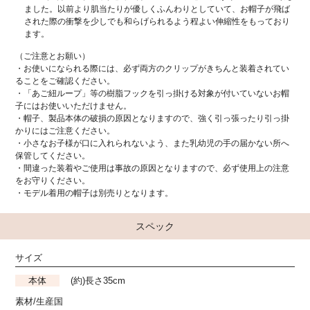
ました。以前より肌当たりが優しくふんわりとしていて、お帽子が飛ば
された際の衝撃を少しでも和らげられるよう程よい伸縮性をもっており
ます。
（ご注意とお願い）
・お使いになられる際には、必ず両方のクリップがきちんと装着されてい
ることをご確認ください。
・「あご紐ループ」等の樹脂フックを引っ掛ける対象が付いていないお帽
子にはお使いいただけません。
・帽子、製品本体の破損の原因となりますので、強く引っ張ったり引っ掛
かりにはご注意ください。
・小さなお子様が口に入れられないよう、また乳幼児の手の届かない所へ
保管してください。
・間違った装着やご使用は事故の原因となりますので、必ず使用上の注意
をお守りください。
・モデル着用の帽子は別売りとなります。
スペック
サイズ
本体
(約)長さ35cm
素材/生産国