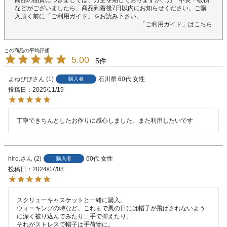
商品の品質につきましては、万全を期しておりますが、万一不良・破損
などがございましたら、商品到着後7日以内にお知らせください。ご購
入頂く前に「ご利用ガイド」をお読み下さい。
「ご利用ガイド」はこちら
5.00
5
よねびび
1
石川県
60代
女性
購入者
投稿日
2025/11/19
丁寧できちんとしたお作りに感心しました。また利用したいです
hiro.
2
60代
女性
購入者
投稿日
2024/07/08
スクリューキャスケットと一緒に購入。

ウォーキングの時など、これまで風の日には帽子が飛ばされないよう
に深く被り込んでみたり、手で抑えたり。

それがストレスで帽子は手荷物に。
