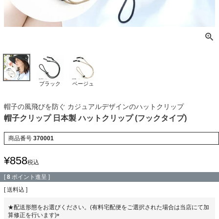
ブラック
ベージュ
帽子の風飛びを防ぐ カジュアルデザインのハットクリップ
帽子クリップ 日本製 ハットクリップ (フックタイプ)
商品番号
370001
¥
858
税込
[
8
ポイント進呈 ]
送料込
★配送形態をお選びください。(有料宅配便をご選択された場合は当店にて加
算修正を行います)