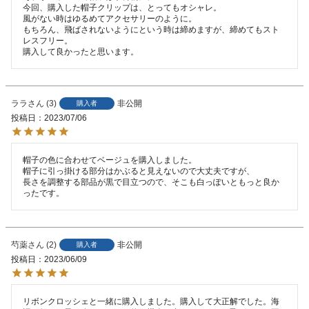
今回、購入した帽子クリップは、とってもオシャレ。

風がない時はゆるめてアクセサリーのように。

もちろん、飛ばされないようにという時は締めますが、締めてもスト
レスフリー。

購入して良かったと思います。
ララ
3
非公開
購入者
投稿日
2023/07/06
帽子の色に合わせてベージュを購入しました。

帽子に引っ掛ける部分はかぶると見えないので大丈夫ですが、

長さを調整する部品が黒で目立つので、そこも白っぽいともっと良か
芍薬
2
非公開
購入者
投稿日
2023/06/09
リボンクロッシェと一緒に購入しました。購入して大正解でした。海