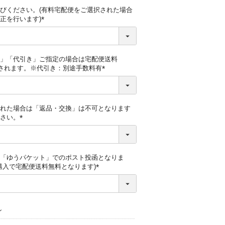
びください。(有料宅配便をご選択された場合
正を行います)
(
必
須
)
」「代引き」ご指定の場合は宅配便送料
算されます。※代引き：別途手数料有
(
必
須
)
れた場合は「返品・交換」は不可となります
さい。
(
必
須
)
「ゆうパケット」でのポスト投函となりま
ご購入で宅配便送料無料となります)
(
必
須
)
ン