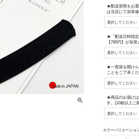
★配送形態をお選
は当店にて加算修
★「配送日時指定
【780円】が加
★一度袋を開けら
ことをご了承くだ
★商品のお届けは
す。(10枚以上
カラーバリエーショ