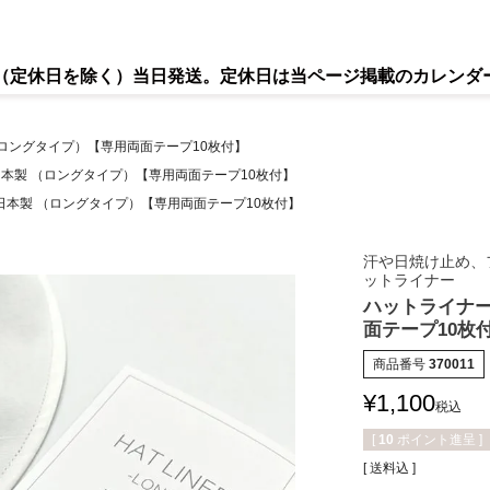
で（定休日を除く）当日発送。定休日は当ページ掲載のカレンダ
（ロングタイプ）【専用両面テープ10枚付】
日本製 （ロングタイプ）【専用両面テープ10枚付】
日本製 （ロングタイプ）【専用両面テープ10枚付】
汗や日焼け止め、
ットライナー
ハットライナー
面テープ10枚
商品番号
370011
¥
1,100
税込
[
10
ポイント進呈 ]
送料込