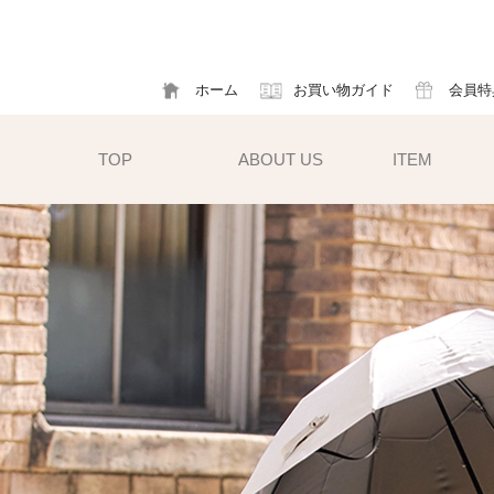
ホーム
お買い物ガイド
会員特
TOP
ABOUT US
ITEM
帽子
ハット
フ
cm）
キャスケット
ア
すい小ぶ
キャップ
ソ
サンバイザー
m)
性雨傘と
異素材タイプ
ハットクリップ