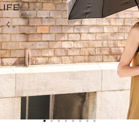
ハットライナー
m)
のように
m)
りたたま