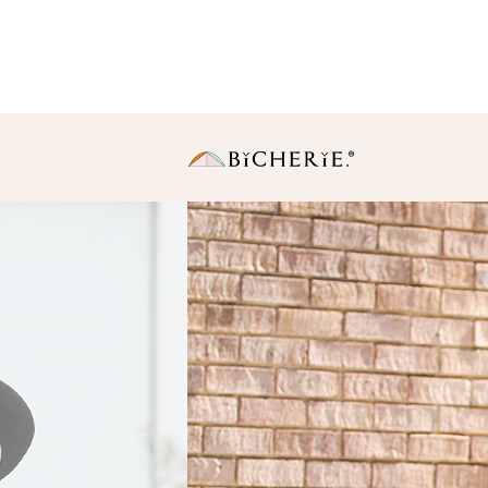
日傘
長傘
・Sサイズ（親骨50
中棒伸縮タイプの使いや
りサイズ。
・Ｍサイズ(親骨55c
一般的に使われている女
同サイズ。
折りたたみ傘