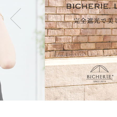
・2段タイプ(親骨50c
折りたたむのが楽で長傘
も持てます。
・3段タイプ(親骨50c
最もコンパクトになり折
ず閉じて持てます。