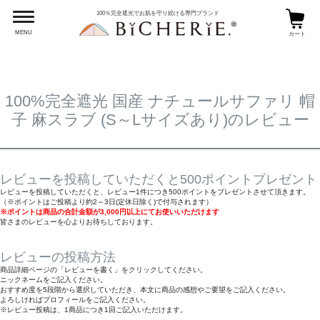
HOME
完全遮光帽子
100％完全遮光でお肌を守り続ける専門ブランド
100%完全遮光 国産 ナチュールサファリ 帽子 麻スラブ (S～Lサイズあり)のレ
ビュー
MENU
カート
100%完全遮光 国産 ナチュールサファリ 帽
子 麻スラブ (S～Lサイズあり)のレビュー
レビューを投稿していただくと500ポイントプレゼント
レビューを投稿していただくと、レビュー1件につき500ポイントをプレゼントさせて頂きます。
（※ポイントはご投稿より約2～3日(定休日除く)で付与されます）
※ポイントは商品の合計金額が3,000円以上にてお使いいただけます
皆さまのレビューを心よりお待ちしております。
レビューの投稿方法
商品詳細ページの「レビューを書く」をクリックしてください。
ニックネームをご記入ください。
おすすめ度を5段階から選択していただき、本文に商品の感想やご要望をご記入ください。
よろしければプロフィールをご記入ください。
※レビュー投稿は、1商品につき1回ご記入いただけます。