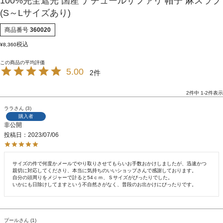
100%完全遮光 国産 ナチュールサファリ 帽子 麻スラブ
(S～Lサイズあり)
商品番号
360020
税込
¥
8,360
5.00
2
2
件中
1
-
2
件表示
ララ
3
購入者
非公開
投稿日
2023/07/06
サイズの件で何度かメールでやり取りさせてもらいお手数おかけしましたが、迅速かつ
親切に対応してくださり、本当に気持ちのいいショップさんで感謝しております。

自分の頭周りをメジャーで計ると54ｃｍ、Ｓサイズがぴったりでした。

いかにも日除けしてますという不自然さがなく、普段のお出かけにぴったりです。
プール
1