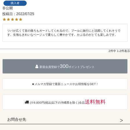
購入者
非公開
投稿日
2022/07/25
ツバが広くて首の後ろもガードしてくれるので、プールに旅行にと活躍してくれそうで
す。生地もきれいなベージュで夏らしく爽やかです。かぶるのがとても楽しみです。
2
件中
1
-
2
件表示
300
新規会員登録で
ポイントプレゼント
★メルマガ登録で最新ニュースやお得情報をGET！
送料無料
(※9,800円(税込)以下の沖縄県を除く)全品
お問合せ先