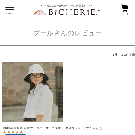
HOME
プールさんのレビュー
100％完全遮光でお肌を守り続ける専門ブランド
MENU
カート
プールさんのレビュー
1
件中
1
-
1
件表示
100%完全遮光 国産 ナチュールサファリ 帽子 麻スラブ (S～Lサイズあり)