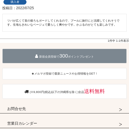
購入者
投稿日
2022/07/25
ツバが広くて首の後ろもガードしてくれるので、プールに旅行にと活躍してくれそうで
す。生地もきれいなベージュで夏らしく爽やかです。かぶるのがとても楽しみです。
1
件中
1
-
1
件表示
300
新規会員登録で
ポイントプレゼント
★メルマガ登録で最新ニュースやお得情報をGET！
送料無料
(※9,800円(税込)以下の沖縄県を除く)全品
お問合せ先
営業日カレンダー