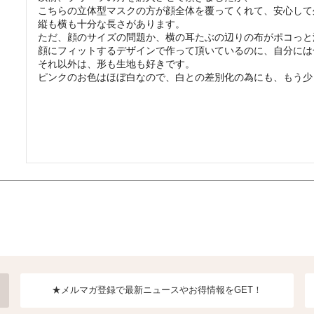
こちらの立体型マスクの方が顔全体を覆ってくれて、安心して
ハットライナー
m)
縦も横も十分な長さがあります。

ただ、顔のサイズの問題か、横の耳たぶの辺りの布がポコっと
のように
顔にフィットするデザインで作って頂いているのに、自分には
それ以外は、形も生地も好きです。

m)
ピンクのお色はほぼ白なので、白との差別化の為にも、もう少
りたたま
★メルマガ登録で最新ニュースやお得情報をGET！