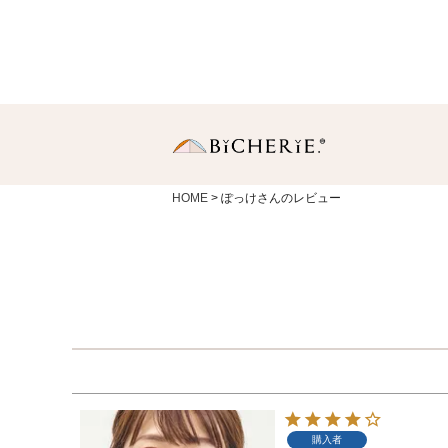
HOME
ぽっけさんのレビュー
日傘
長傘
・Sサイズ（親骨50
中棒伸縮タイプの使いや
りサイズ。
・Ｍサイズ(親骨55c
一般的に使われている女
同サイズ。
購入者
折りたたみ傘