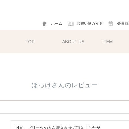
ホーム
お買い物ガイド
会員特
TOP
ABOUT US
ITEM
帽子
ハット
フ
ぽっけさんのレビュー
cm）
キャスケット
ア
すい小ぶ
キャップ
ソ
サンバイザー
m)
性雨傘と
異素材タイプ
ハットクリップ
以前、プリーツの方を購入させて頂きましたが、
