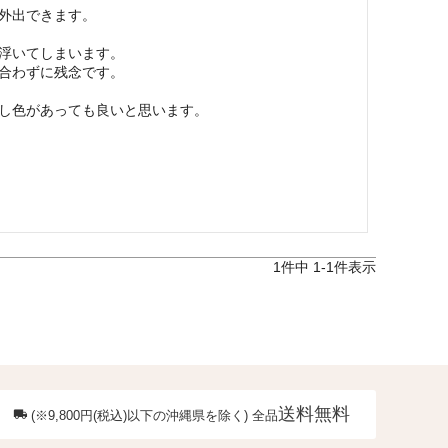
外出できます。

浮いてしまいます。

合わずに残念です。

し色があっても良いと思います。
1
件中
1
-
1
件表示
送料無料
(※9,800円(税込)以下の沖縄県を除く) 全品