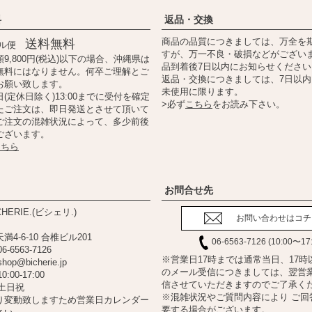
料
返品・交換
商品の品質につきましては、万全を
送料無料
ール便
すが、万一不良・破損などがござい
9,800円(税込)以下の場合、沖縄県は
品到着後7日以内にお知らせください
無料にはなりません。何卒ご理解とご
返品・交換につきましては、7日以
お願い致します。
未使用に限ります。
(定休日除く)13:00までに受付を確定
>必ず
こちら
をお読み下さい。
たご注文は、即日発送とさせて頂いて
ご注文の混雑状況によって、多少前後
ございます。
こちら
お問合せ先
HERIE.(ビシェリ.)
お問い合わせはコチ
4-6-10 合椎ビル201
06-6563-7126 (10:00〜17
06-6563-7126
※営業日17時までは通常当日、17時
shop@bicherie.jp
のメール受信につきましては、翌営
10:00-17:00
信させていただきますのでご了承く
土日祝
※混雑状況やご質問内容により ご回
り変動致しますため営業日カレンダー
要する場合がございます。