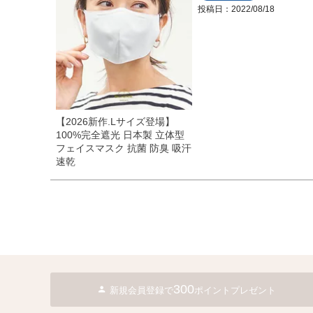
投稿日
2022/08/18
・2段タイプ(親骨50c
折りたたむのが楽で長傘
も持てます。
・3段タイプ(親骨50c
最もコンパクトになり折
ず閉じて持てます。
【2026新作.Lサイズ登場】
100%完全遮光 日本製 立体型
フェイスマスク 抗菌 防臭 吸汗
速乾
300
新規会員登録で
ポイントプレゼント