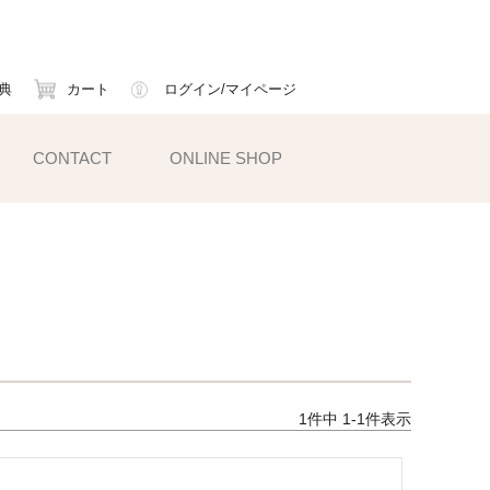
典
カート
ログイン/マイページ
CONTACT
ONLINE SHOP
小物雑貨
ェイスマスク
ームカバー
ックス
1
件中
1
-
1
件表示