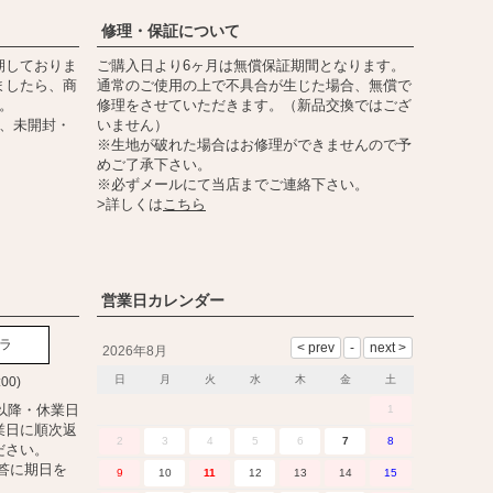
修理・保証について
期しておりま
ご購入日より6ヶ月は無償保証期間となります。
ましたら、商
通常のご使用の上で不具合が生じた場合、無償で
。
修理をさせていただきます。（新品交換ではござ
内、未開封・
いません）
※生地が破れた場合はお修理ができませんので予
めご了承下さい。
※必ずメールにて当店までご連絡下さい。
>詳しくは
こちら
営業日カレンダー
ラ
2026年8月
日
月
火
水
木
金
土
:00)
以降・休業日
1
業日に順次返
2
3
4
5
6
7
8
ださい。
答に期日を
9
10
11
12
13
14
15