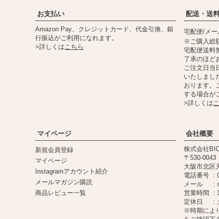
お支払い
配送・送
Amazon Pay、クレジットカード、代金引換、銀
宅配便/メ
行振込がご利用になれます。
※ご購入総額
>詳しくは
こちら
宅配便送料
了承のほど
ご注文日当日
いたしまし
おります。
する場合が
>詳しくは
マイページ
会社概要
株式会社BIC
新規会員登録
530-0043
マイページ
大阪市北区天満
Instagramアカウント紹介
電話番号
メールマガジン購読
メール
商品レビュー一覧
営業時間
定休日
※時期によ