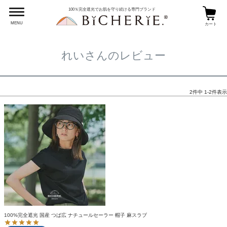
HOME
れいさんのレビュー
100％完全遮光でお肌を守り続ける専門ブランド
MENU
カート
れいさんのレビュー
2
件中
1
-
2
件表示
100%完全遮光 国産 つば広 ナチュールセーラー 帽子 麻スラブ