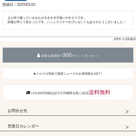
投稿日
2025/01/31
まだ外で被っていませんが大きすぎず使いやすそうです。

2
件中
1
-
2
件表示
300
新規会員登録で
ポイントプレゼント
★メルマガ登録で最新ニュースやお得情報をGET！
送料無料
(※9,800円(税込)以下の沖縄県を除く)全品
お問合せ先
営業日カレンダー