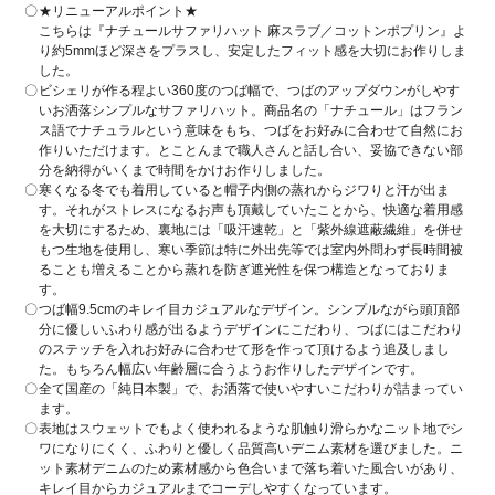
★リニューアルポイント★
こちらは『ナチュールサファリハット 麻スラブ／コットンポプリン』よ
り約5mmほど深さをプラスし、安定したフィット感を大切にお作りしま
した。
ビシェリが作る程よい360度のつば幅で、つばのアップダウンがしやす
いお洒落シンプルなサファリハット。商品名の「ナチュール」はフラン
ス語でナチュラルという意味をもち、つばをお好みに合わせて自然にお
作りいただけます。とことんまで職人さんと話し合い、妥協できない部
分を納得がいくまで時間をかけお作りしました。
寒くなる冬でも着用していると帽子内側の蒸れからジワりと汗が出ま
す。それがストレスになるお声も頂戴していたことから、快適な着用感
を大切にするため、裏地には「吸汗速乾」と「紫外線遮蔽繊維」を併せ
もつ生地を使用し、寒い季節は特に外出先等では室内外問わず長時間被
ることも増えることから蒸れを防ぎ遮光性を保つ構造となっておりま
す。
つば幅9.5cmのキレイ目カジュアルなデザイン。シンプルながら頭頂部
分に優しいふわり感が出るようデザインにこだわり、つばにはこだわり
のステッチを入れお好みに合わせて形を作って頂けるよう追及しまし
た。もちろん幅広い年齢層に合うようお作りしたデザインです。
全て国産の「純日本製」で、お洒落で使いやすいこだわりが詰まってい
ます。
表地はスウェットでもよく使われるような肌触り滑らかなニット地でシ
ワになりにくく、ふわりと優しく品質高いデニム素材を選びました。ニ
ット素材デニムのため素材感から色合いまで落ち着いた風合いがあり、
キレイ目からカジュアルまでコーデしやすくなっています。