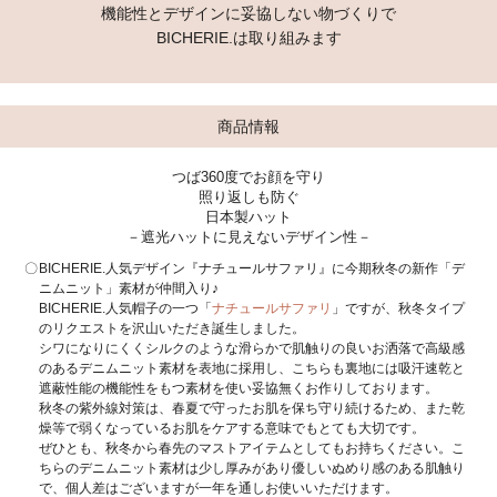
機能性とデザインに妥協しない物づくりで
BICHERIE.は取り組みます
商品情報
つば360度でお顔を守り
照り返しも防ぐ
日本製ハット
－遮光ハットに見えないデザイン性－
BICHERIE.人気デザイン『ナチュールサファリ』に今期秋冬の新作「デ
ニムニット」素材が仲間入り♪
BICHERIE.人気帽子の一つ「
ナチュールサファリ
」ですが、秋冬タイプ
のリクエストを沢山いただき誕生しました。
シワになりにくくシルクのような滑らかで肌触りの良いお洒落で高級感
のあるデニムニット素材を表地に採用し、こちらも裏地には吸汗速乾と
遮蔽性能の機能性をもつ素材を使い妥協無くお作りしております。
秋冬の紫外線対策は、春夏で守ったお肌を保ち守り続けるため、また乾
燥等で弱くなっているお肌をケアする意味でもとても大切です。
ぜひとも、秋冬から春先のマストアイテムとしてもお持ちください。こ
ちらのデニムニット素材は少し厚みがあり優しいぬめり感のある肌触り
で、個人差はございますが一年を通しお使いいただけます。