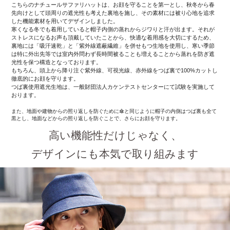
こちらのナチュールサファリハットは、お顔を守ることを第一とし、秋冬から春
先向けとして頭周りの遮光性も考えた裏地を施し、その素材には被り心地を追求
した機能素材を用いてデザインしました。
寒くなる冬でも着用していると帽子内側の蒸れからジワりと汗が出ます。それが
ストレスになるお声も頂戴していたことから、快適な着用感を大切にするため、
裏地には「吸汗速乾」と「紫外線遮蔽繊維」を併せもつ生地を使用し、寒い季節
は特に外出先等では室内外問わず長時間被ることも増えることから蒸れを防ぎ遮
光性を保つ構造となっております。
もちろん、頭上から降り注ぐ紫外線、可視光線、赤外線をつば裏で100%カットし
徹底的にお顔を守ります。
つば裏使用遮光生地は、一般財団法人カケンテストセンターにて試験を実施して
おります。
また、地面や建物からの照り返しを防ぐために傘と同じように帽子の内側はつば裏も全て
黒とし、地面などからの照り返しを防ぐことで、さらにお顔を守ります。
高い機能性だけじゃなく、
デザインにも本気で取り組みます