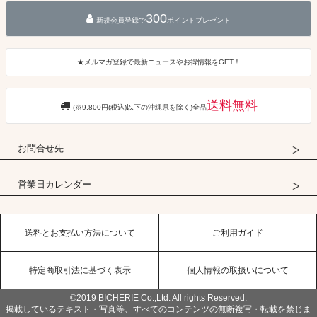
300
新規会員登録で
ポイントプレゼント
★メルマガ登録で最新ニュースやお得情報をGET！
送料無料
(※9,800円(税込)以下の沖縄県を除く)全品
お問合せ先
営業日カレンダー
送料とお支払い方法について
ご利用ガイド
特定商取引法に基づく表示
個人情報の取扱いについて
©2019 BICHERIE Co.,Ltd. All rights Reserved.
掲載しているテキスト・写真等、すべてのコンテンツの無断複写・転載を禁じま