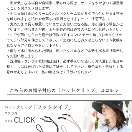
・風が気になる場合や自転車に乗られる際は、サイズをややきつく調整頂
くことをおススメ致します。
・手に日焼け止めクリームやハンドクリーム等が多少でも付いたまま帽子
を触られますと汚れや色落ちの原因となりますのでご注意下さい。
・丸めたまま長く放置していますとお使いになる際、形が崩れる場合がご
ざいます。持ち運んだ後、また保管の際は通常の形に戻しお終い下さい。
・シワが気になられた場合は低温のアイロン(スチーム無し)をゆっくり当
ててシワ部分を伸ばして下さい。※生地にたるみが起こらないよう状態を
見ながらアイロンをおかけ下さい。
・雨など水に濡れられた際は、乾いたタオルなどで水分を拭き取り陰干し
をお願い致します。
・洗濯機・タンブル乾燥機は避け、必ず手洗いで優しくお洗濯した後形を
整え、つばは伸ばした状態にて陰干しして下さい。※色落ち・色移りする
恐れがありますので、他の物と分けて手洗いください。