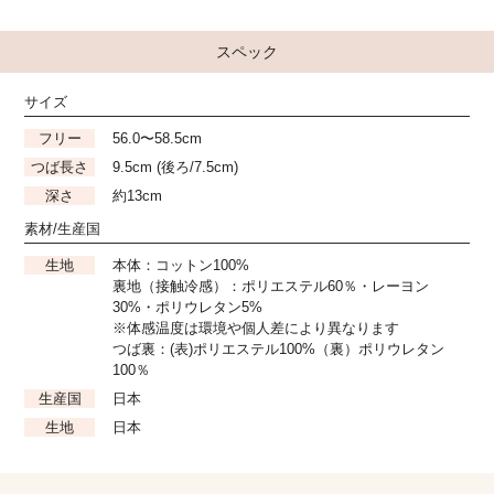
スペック
サイズ
フリー
56.0〜58.5cm
つば長さ
9.5cm (後ろ/7.5cm)
深さ
約13cm
素材/生産国
生地
本体：コットン100%
裏地（接触冷感）：ポリエステル60％・レーヨン
30%・ポリウレタン5%
※体感温度は環境や個人差により異なります
つば裏：(表)ポリエステル100%（裏）ポリウレタン
100％
生産国
日本
生地
日本