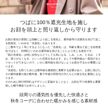
つばに100％遮光生地を施し
お顔を頭上と照り返しから守ります
お肌の老化の原因には加齢により起こる老化と、紫外線等の太陽光を浴びて起こ
る肌老化、いわゆる『光老化』があります。
ここ数年でよく耳にするようになった『光老化』は、年齢を重ねて起こる自然老
化ではなく、約8割といわれる紫外線を浴びることにより生じる老化です。
『肌の光老化』は特に女性ならどうしても気になる、しみ、しわ、たるみ、くす
み、張りがなくなる、といった症状を生みます。ましてや紫外線は一度浴びると
リセットができないので、いかに紫外線を浴びないようお肌を守るかが重要にな
ります。
『光老化』を防ぐためには紫外線を徹底的に遮断する必要があり、お肌に浴びた
その紫外線量の差が数年後、数十年後の同世代の方たちとの差を生む要因にもな
ります。
そのためにBICHERIE.はデザインに妥協することなく、お顔を守り快適性も重要
視した帽子構造でお作りしました。
頭周りの通気性を優先した快適さと
秋冬コーデに合わせた暖かみを感じる素材感