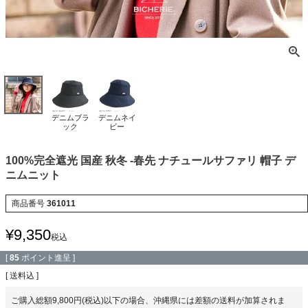
デニムブラ
デニムネイ
ック
ビー
100%完全遮光 国産 秋冬 -春先 ナチュールサファリ 帽子 デ
ニムニット
商品番号
361011
¥
9,350
税込
[
85
ポイント進呈 ]
送料込
ご購入総額9,800円(税込)以下の場合、沖縄県には差額の送料が加算されま