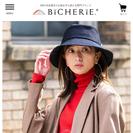
100％完全遮光でお肌を守り続ける専門ブランド
MENU
カート