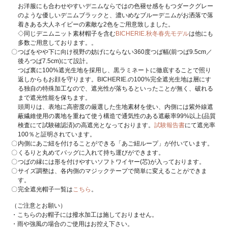
お洋服にも合わせやすいデニムならではの色褪せ感をもつダークグレー
のような優しいデニムブラックと、濃いめなブルーデニムがお洒落で落
着きある大人ネイビーの素敵な2色をご用意致しました。
◇同じデニムニット素材帽子を含む
BICHERIE.秋冬春先モデル
は他にも
多数ご用意しております。。
つばをやや下に向け視野の妨げにならない360度つば幅(前つば9.5cm／
後ろつば7.5cm)にて設計。
つば裏に100%遮光生地を採用し、黒ラミネートに徹底することで照り
返しからもお顔を守ります。BICHERIE.の100%完全遮光生地は層にす
る独自の特殊加工なので、遮光性が落ちるといったことが無く、破れる
まで遮光性能を保ちます。
頭周りは、表地に高密度の厳選した生地素材を使い、内側には紫外線遮
蔽繊維使用の裏地を重ねて使う構造で通気性のある遮蔽率99%以上(品質
検査にて試験確認済)の高遮光となっております。
試験報告書
にて遮光率
100％と証明されています。
内側にあご紐を付けることができる「あご紐ループ」が付いています。
くるりと丸めてバッグに入れて持ち運びができます。
つばの縁には形を付けやすいソフトワイヤー(芯)が入っております。
サイズ調整は、各内側のマジックテープで簡単に変えることができま
す。
完全遮光帽子一覧は
こちら
。
（ご注意とお願い）
・こちらのお帽子には撥水加工は施しておりません。
・雨や強風の場合のご使用はお控え下さい。