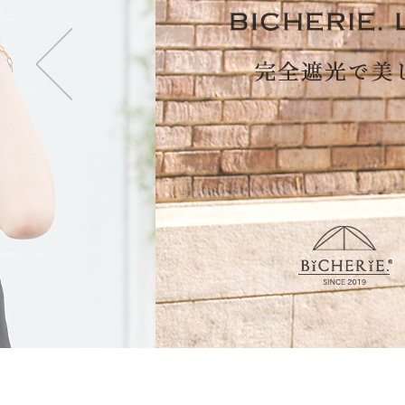
・2段タイプ(親骨50c
折りたたむのが楽で長傘
も持てます。
・3段タイプ(親骨50c
最もコンパクトになり折
ず閉じて持てます。