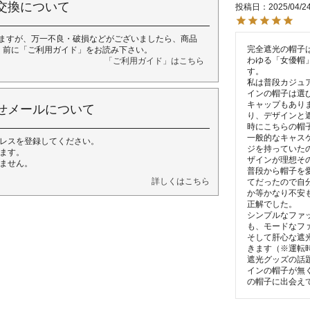
交換について
投稿日
2025/04/2
ますが、万一不良・破損などがございましたら、商品
完全遮光の帽子
く前に「ご利用ガイド」をお読み下さい。
わゆる「女優帽
「ご利用ガイド」はこちら
す。

私は普段カジュ
インの帽子は選
キャップもあり
せメールについて
り、デザインと
時にこちらの帽子
一般的なキャス
レスを登録してください。
ジを持っていた
ます。
ザインが理想その
ません。
普段から帽子を
詳しくはこちら
てだったので自
か等かなり不安
正解でした。

シンプルなファ
も、モードなフ
そして肝心な遮
きます（※運転
遮光グッズの話
インの帽子が無