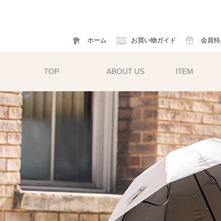
ホーム
お買い物ガイド
会員特
TOP
ABOUT US
ITEM
帽子
ハット
フ
cm）
キャスケット
ア
すい小ぶ
キャップ
ソ
サンバイザー
m)
性雨傘と
異素材タイプ
ハットクリップ