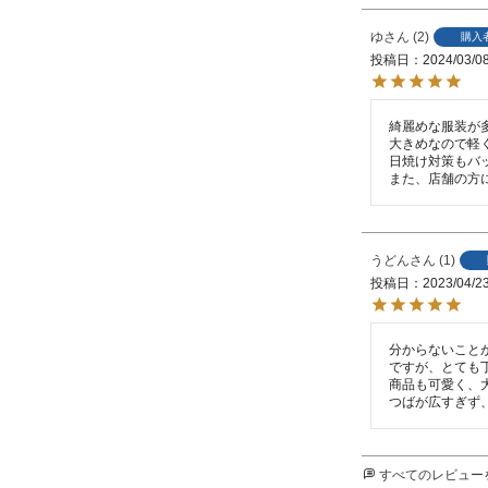
ゆ
2
購入
投稿日
2024/03/0
綺麗めな服装が
大きめなので軽
日焼け対策もバッ
また、店舗の方
うどん
1
投稿日
2023/04/2
分からないこと
ですが、とても
商品も可愛く、大
つばが広すぎず
すべてのレビュー