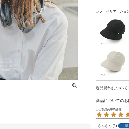
須
)
カラーバリエーショ
返品特約について
商品についてのお
さん
1
購