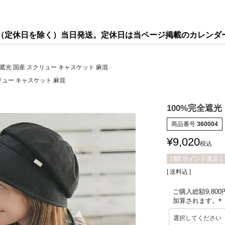
で（定休日を除く）当日発送。定休日は当ページ掲載のカレンダ
全遮光 国産 スクリュー キャスケット 麻混
リュー キャスケット 麻混
100%完全遮光
商品番号
360004
¥
9,020
税込
[
82
ポイント進呈 ]
送料込
ご購入総額9,80
加算されます。
(
必