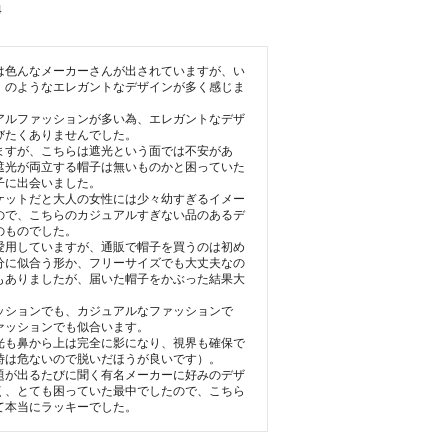
4
は色んなメーカーさんが出されていますが、い
」のようなエレガントなデザインが多く感じま
アルファッションが多い為、エレガントなデザ
びたくありませんでした。

ますが、こちらは遮光という面では不安があ
遮光が両立する帽子は無いものかと困っていた
に出会いました。

ケットだと大人の女性には少々幼すぎるイメー
ので、こちらのカジュアルすぎない品のあるデ
ものでした。

愛用していますが、通販で帽子を買うのは初め
分に似合う形か、フリーサイズでも大丈夫なの
もありましたが、届いた帽子をかぶった結果大
ッションでも、カジュアルなファッションで
ァッションでも似合います。

光も鼻から上は完全に影になり、視界も確保で
時は危ないので脱いだほうが良いです）。

題が出るたびに聞く有名メーカーに好みのデザ
く、とても困っていた最中でしたので、こちら