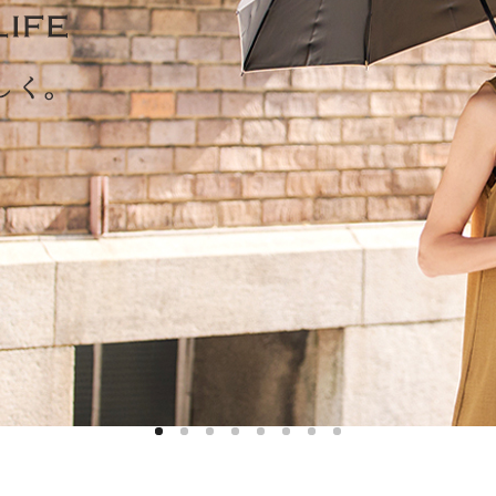
ハットライナー
m)
のように
m)
りたたま