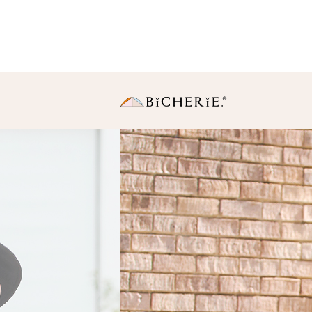
日傘
長傘
・Sサイズ（親骨50
中棒伸縮タイプの使いや
りサイズ。
・Ｍサイズ(親骨55c
一般的に使われている女
同サイズ。
折りたたみ傘