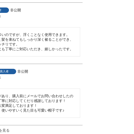
非公開
者
8
多いのですが、浮くことなく使用できます。

く髪を束ねてもしっかり深く被ることができ、
チリです。

にも丁寧にご対応いただき、嬉しかったです。
非公開
購入者
3
があり、購入前にメールでお問い合わせしたの
丁寧に対応してくだり感謝しております！

変満足しております！

、使いやすいく見た目も可愛い帽子です♪
を見る