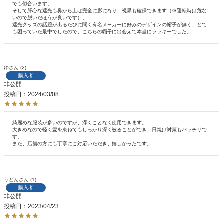
でも似合います。

そして肝心な遮光も鼻から上は完全に影になり、視界も確保できます（※運転時は危な
いので脱いだほうが良いです）。

遮光グッズの話題が出るたびに聞く有名メーカーに好みのデザインの帽子が無く、とて
ゆ
2
購入者
非公開
投稿日
2024/03/08
綺麗めな服装が多いのですが、浮くことなく使用できます。

大きめなので軽く髪を束ねてもしっかり深く被ることができ、日焼け対策もバッチリで
す。

また、店舗の方にも丁寧にご対応いただき、嬉しかったです。
うどん
1
購入者
非公開
投稿日
2023/04/23