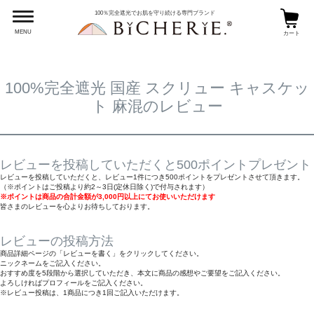
HOME
完全遮光帽子
100％完全遮光でお肌を守り続ける専門ブランド
100%完全遮光 国産 スクリュー キャスケット 麻混のレビュー
MENU
カート
100%完全遮光 国産 スクリュー キャスケッ
ト 麻混のレビュー
レビューを投稿していただくと500ポイントプレゼント
レビューを投稿していただくと、レビュー1件につき500ポイントをプレゼントさせて頂きます。
（※ポイントはご投稿より約2～3日(定休日除く)で付与されます）
※ポイントは商品の合計金額が3,000円以上にてお使いいただけます
皆さまのレビューを心よりお待ちしております。
レビューの投稿方法
商品詳細ページの「レビューを書く」をクリックしてください。
ニックネームをご記入ください。
おすすめ度を5段階から選択していただき、本文に商品の感想やご要望をご記入ください。
よろしければプロフィールをご記入ください。
※レビュー投稿は、1商品につき1回ご記入いただけます。