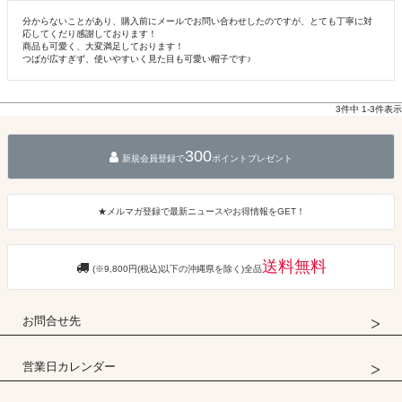
分からないことがあり、購入前にメールでお問い合わせしたのですが、とても丁寧に対
応してくだり感謝しております！

商品も可愛く、大変満足しております！

つばが広すぎず、使いやすいく見た目も可愛い帽子です♪
3
件中
1
-
3
件表示
300
新規会員登録で
ポイントプレゼント
★メルマガ登録で最新ニュースやお得情報をGET！
送料無料
(※9,800円(税込)以下の沖縄県を除く)全品
お問合せ先
営業日カレンダー