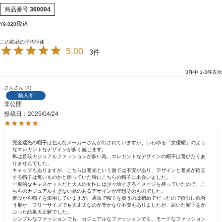
商品番号
360004
税込
¥
9,020
5.00
3
3
件中
1
-
3
件表示
さん
1
購入者
非公開
投稿日
2025/04/24
完全遮光の帽子は色んなメーカーさんが出されていますが、いわゆる「女優帽」のよう
なエレガントなデザインが多く感じます。

私は普段カジュアルファッションが多い為、エレガントなデザインの帽子は選びたくあ
りませんでした。

キャップもありますが、こちらは遮光という面では不安があり、デザインと遮光が両立
する帽子は無いものかと困っていた時にこちらの帽子に出会いました。

一般的なキャスケットだと大人の女性には少々幼すぎるイメージを持っていたので、こ
ちらのカジュアルすぎない品のあるデザインが理想そのものでした。

普段から帽子を愛用していますが、通販で帽子を買うのは初めてだったので自分に似合
う形か、フリーサイズでも大丈夫なのか等かなり不安もありましたが、届いた帽子をか
ぶった結果大正解でした。

シンプルなファッションでも、カジュアルなファッションでも、モードなファッション