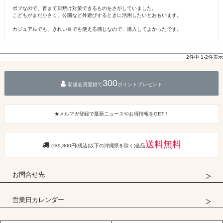
ボブなので、首まて日焼け対策できるものをさがしていました。

こどもがまだ小さく、公園など外遊びするときに活用したいとおもいます。

カジュアルでも、きれい目でも使える感じなので、購入してよかったです。
2
件中
1
-
2
件表示
300
新規会員登録で
ポイントプレゼント
★メルマガ登録で最新ニュースやお得情報をGET！
送料無料
(※9,800円(税込)以下の沖縄県を除く)全品
お問合せ先
営業日カレンダー