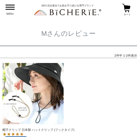
HOME
Mさんのレビュー
100％完全遮光でお肌を守り続ける専門ブランド
MENU
カート
Mさんのレビュー
2
件中
1
-
2
件表示
帽子クリップ 日本製 ハットクリップ (フックタイプ)