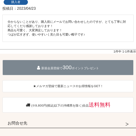
購入者
投稿日
2023/04/23
分からないことがあり、購入前にメールでお問い合わせしたのですが、とても丁寧に対
応してくだり感謝しております！

商品も可愛く、大変満足しております！

つばが広すぎず、使いやすいく見た目も可愛い帽子です♪
1
件中
1
-
1
件表示
300
新規会員登録で
ポイントプレゼント
★メルマガ登録で最新ニュースやお得情報をGET！
送料無料
(※9,800円(税込)以下の沖縄県を除く)全品
お問合せ先