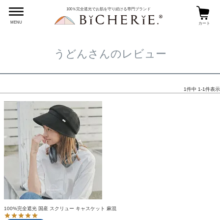
HOME
うどんさんのレビュー
100％完全遮光でお肌を守り続ける専門ブランド
MENU
カート
うどんさんのレビュー
1
件中
1
-
1
件表示
100%完全遮光 国産 スクリュー キャスケット 麻混